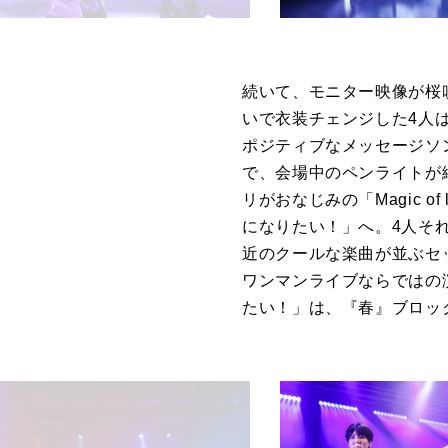
続いて、モニター映像が桜
いで衣装チェンジした
4
人
ポジティブなメッセージソ
で、会場中のペンライトが
リがおなじみの「
Magic of
になりたい！」へ。
4
人そ
近のクールな楽曲が並ぶセ
ワンマンライブならではの
たい！」は、『春』ブロッ