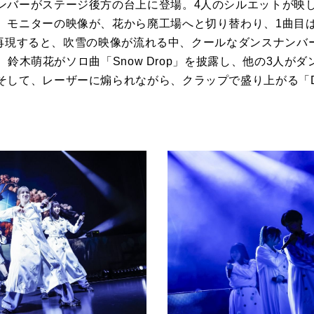
ンバーがステージ後方の台上に登場。
4
人のシルエットが映
、モニターの映像が、花から廃工場へと切り替わり、
1
曲目
再現すると、吹雪の映像が流れる中、クールなダンスナンバ
、鈴木萌花がソロ曲「
Snow Drop」
を披露し、他の
3
人がダ
そして、レーザーに煽られながら、クラップで盛り上がる「