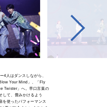
ー
4
人はダンスしながら、
Blow Your Mind」
、「
Fly
e Twister」
へ。早口言葉の
そして、畳みかけるよう
扇を使ったパフォーマンス