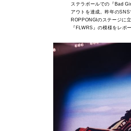
ステラボールでの『Bad G
アウトを達成。昨年の
SNS
ROPPONGI
のステージに
『
FLWRS
』の模様をレポ