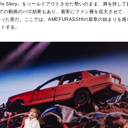
irls Story』をソールドアウトさせた勢いのまま、満を持
での動画のバズ効果もあり、着実にファン層を拡大させて、
立った形だ。ここでは、
AMEFURASSHI
の新章の始まりを感
ートする。