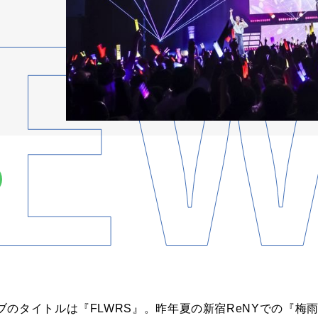
ブのタイトルは『
FLWRS
』。昨年夏の新宿
ReNY
での『梅