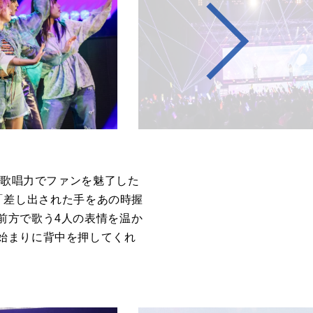
歌唱力でファンを魅了した
「差し出された手をあの時握
前方で歌う
4
人の表情を温か
始まりに背中を押してくれ