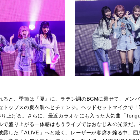
れると、季節は『夏』に。ラテン調の
BGM
に乗せて、メンバ
なトップスの夏衣装へとチェンジ。ヘッドセットマイクで「
盛り上げる。さらに、最近カラオケにも入った人気曲「
Tongu
ルで盛り上がる一体感はもうライブではおなじみの光景だ。
披露した「
ALIVE」
へと続く。レーザーが客席を煽る中、団