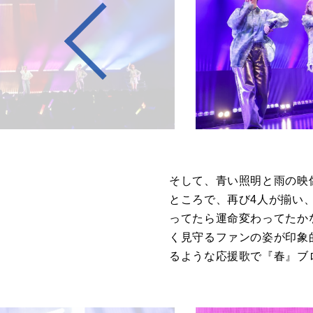
そして、青い照明と雨の映
ところで、再び
4
人が揃い
ってたら運命変わってたか
く見守るファンの姿が印象
るような応援歌で『春』ブ