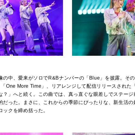
像の中、愛来がソロで
R&B
ナンバーの「
Blue」
を披露。その
、「
One More Time」
、リアレンジして配信リリースされた
な？」へと続く。この曲では、真っ直ぐな眼差しでステージ
的だった。まさに、これからの季節にぴったりな、新生活の
ロックを締め括った。