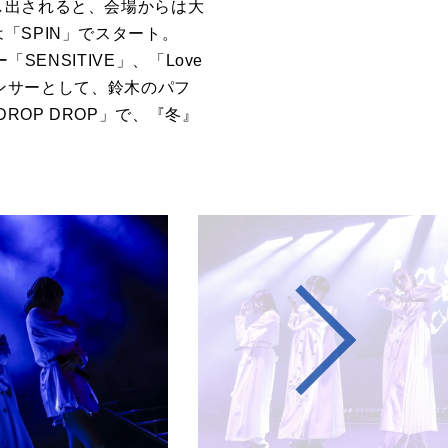
し出されると、会場からは大
は「
SPIN」
でスタート。
ー「
SENSITIVE」
、「
Love
ンサーとして、鈴木のパフ
DROP DROP」
で、『冬』