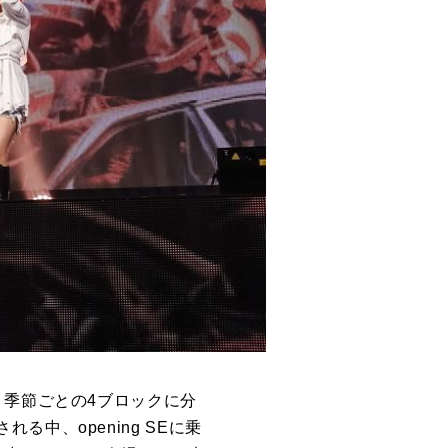
、季節ごとの
4
ブロックに分
される中、
opening SE
に乗