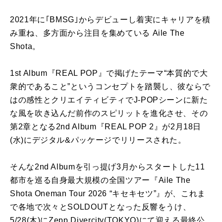
2021年に｢BMSG｣からデビューし着実にキャリアを積
み重ね、多方面から注目を集めている Aile The
Shota。
1st Album『REAL POP』で掲げたテーマ“本質的で大
衆的であること”というコンセプトを踏襲し、彼ならで
はの感性とクリエイティビティでJ-POPシーンに新た
な風を吹き込んだ前作のスピリットを進化させ、その
第2章となる2nd Album『REAL POP 2』が2月18日
(水)にデジタル&パッケージでリリースされた。
そんな2nd Albumを引っ提げ3月からスタートした11
都市を巡る自身最大規模の全国ツアー『Aile The
Shota Oneman Tour 2026 “キセキセツ”』が、これま
で各地で次々とSOLDOUTとなった反響をうけ、
5/28(木)にZepp Divercity(TOKYO)にて迎える最終公