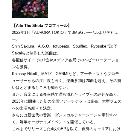
【Aile The Shota プロフィール】
2022年1月「AURORA TOKIO」でBMSGレーベルよりデビュ
ー。
Shin Sakiura、A.G.O、tofubeats、Soulflex、Ryosuke “Dr.R”
Sakaiらと制作した楽曲は、
各配信サイトでの1位やメディア各局でのヘビーローテーショ
ンを獲得。
Kalassy Nikoff、MATZ、GANMIなど、アーティストやプロデ
ューサーからの注目度も高く、楽曲参加は20曲を超え、その勢
いはとどまるところを知らない。
また、音楽による多幸感で満ち溢れたライブへの評判が高く、
2023年に開催した初の全国ツアーチケットは完売、大型フェス
への出演も続々と決定。
さらには新世代の音楽・ダンスカルチャーシーンを牽引すべ
く、毎年オーガナイズイベントを開催している。
これまでリリースした4枚のEPを以て、自身のキャリアにおけ