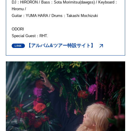
DJ：HIRORON / Bass：Sota Morimitsu(dawgss) / Keyboard：
Hiromu /
Guitar：YUMA HARA / Drums：Takashi Mochizuki
ODORI
Special Guest：RHT.
【アルバム&ツアー特設サイト】