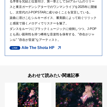
る序章を完結と位置付け、第一章として1stアルバムのリリー
スと東京ガーデンシアターでのワンマンライブを2025年に開催
し、次世代のJ-POPSTARに成りゆくことを宣言している。
楽曲に溶けこむシルキーボイス、審美眼によって紡ぐリリック
と感覚で描くメロディでリスナーを魅了。
ダンスをルーツにブラックミュージックに傾倒しつつ、J-POP
とも高い親和性を持つ稀有な音楽性を保有する、"存在がジャ
ンル" "存在が音楽"なアーティスト。
Aile The Shota HP
あわせて読みたい関連記事