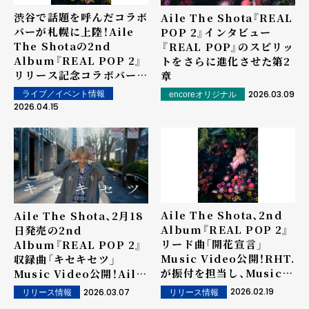
渋谷で話題を呼んだコラボ
Aile The Shota『REAL
バーが札幌に上陸！Aile
POP 2』インタビュー
The Shotaの2nd
――『REAL POP』のスピリッ
Album『REAL POP 2』
トをさらに進化させた第2
リリース記念コラボバー企
章
画がSAPPORO
2026.03.09
ライブ／イベント情報
encoreオリジナル
STREAM HOTELで開催
2026.04.15
Aile The Shota、2nd
Aile The Shota、2月18
Album『REAL POP 2』
日発売の2nd
リード曲「開花宣言」
Album『REAL POP 2』
Music Video公開！RHT.
収録曲「キセキセツ」
が振付を担当し、Music
Music Video公開！Aile
Videoにも出演！
The Shotaとの関係が深
2026.02.19
2026.03.07
リリース情報
リリース情報
いアーティスト、ダンサー