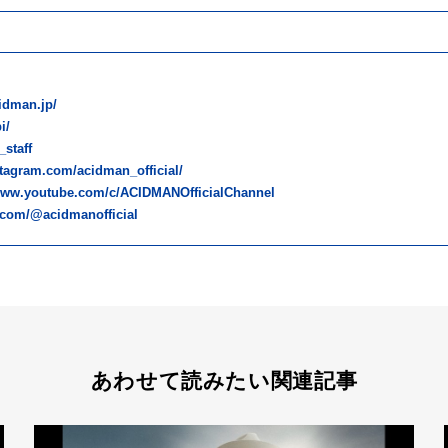
cidman.jp/
i/
staff
stagram.com/acidman_official/
/www.youtube.com/c/ACIDMANOfficialChannel
k.com/@acidmanofficial
あわせて読みたい関連記事