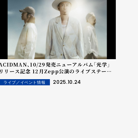
ACIDMAN、10/29発売ニューアルバム「光学」
リリース記念 12月Zepp公演のライブステージ
でACIDMANと共演。"『feel every love』歌唱
2025.10.24
ライブ／イベント情報
動画投稿キャンペーン"開催決定！