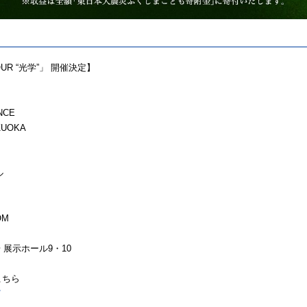
OUR “光学”」 開催決定】
NCE
ZUOKA
ル
OM
場 展⽰ホール9・10
はこちら
/