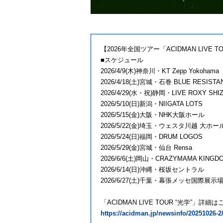
【2026年全国ツアー「ACIDMAN LIVE T
■スケジュール
2026/4/9(⽊)神奈川・KT Zepp Yokohama
2026/4/18(⼟)宮城・⽯巻 BLUE RESISTA
2026/4/29(⽔・祝)静岡・LIVE ROXY SHI
2026/5/10(⽇)新潟・NIIGATA LOTS
2026/5/15(⾦)⼤阪・NHK⼤阪ホール
2026/5/22(⾦)埼⽟・ウェスタ川越 ⼤ホー
2026/5/24(⽇)福岡・DRUM LOGOS
2026/5/29(⾦)宮城・仙台 Rensa
2026/6/6(⼟)岡⼭・CRAZYMAMA KINGD
2026/6/14(⽇)沖縄・桜坂セントラル
2026/6/27(⼟)千葉・幕張メッセ国際展⽰
「ACIDMAN LIVE TOUR “光学”」詳細
https://acidman.jp/newsinfo/20251026-2