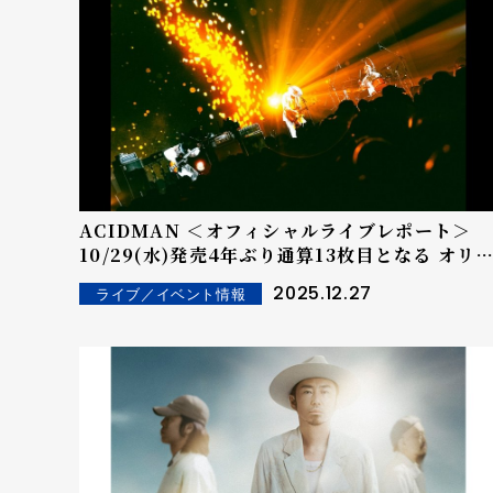
ACIDMAN ＜オフィシャルライブレポート＞
10/29(水)発売4年ぶり通算13枚目となる オリ
ナルアルバム『光学』のリリースを記念したライ
2025.12.27
ライブ／イベント情報
ブ、 『「光学」全曲初披露ライブ＆第2回壇上交流
会』 東京・大阪両公演大盛況のもと閉幕！