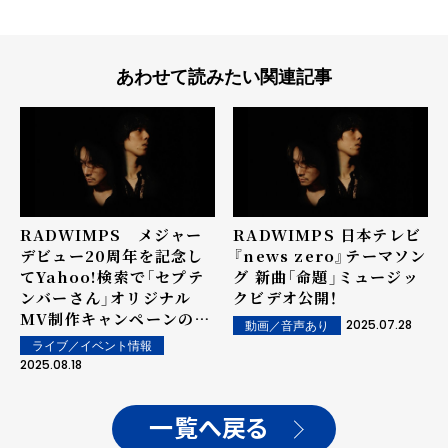
あわせて読みたい関連記事
RADWIMPS メジャー
RADWIMPS 日本テレビ
デビュー20周年を記念し
『news zero』テーマソン
てYahoo!検索で「セプテ
グ 新曲「命題」ミュージッ
ンバーさん」オリジナル
クビデオ公開！
MV制作キャンペーンの実
2025.07.28
動画／音声あり
施が決定！「セプテンバー
ライブ／イベント情報
さん」をテーマにした思い
2025.08.18
出の写真や動画を募集
一覧へ戻る