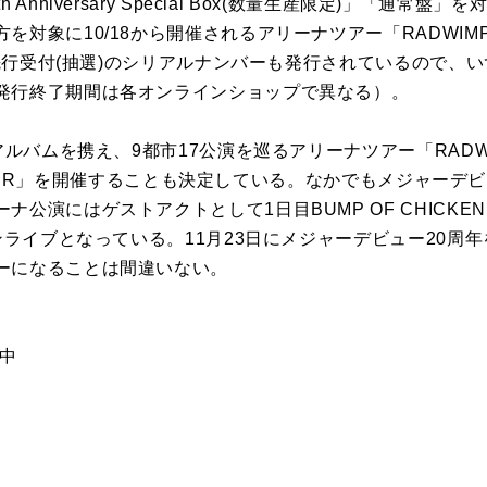
Anniversary Special Box(数量生産限定)」「通常
象に10/18から開催されるアリーナツアー「RADWIMPS 20
ット先行受付(抽選)のシリアルナンバーも発行されているので、
発行終了期間は各オンラインショップで異なる）。
アルバムを携え、9都市17公演を巡るアリーナツアー「RADWIM
E TOUR」を開催することも決定している。なかでもメジャーデビュ
公演にはゲストアクトとして1日目BUMP OF CHICKEN、
ンライブとなっている。11月23日にメジャーデビュー20周年
ーになることは間違いない。
信中