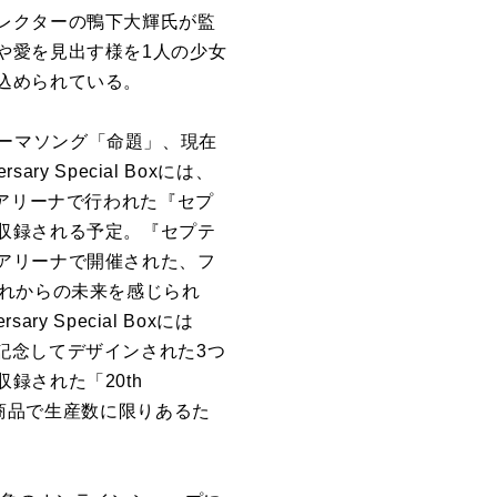
レクターの鴨下大輝氏が監
や愛を見出す様を1人の少女
込められている。
o』テーマソング「命題」、現在
 Special Boxには、
浜アリーナで行われた『セプ
収録される予定。『セプテ
アリーナで開催された、フ
これからの未来を感じられ
 Special Boxには
年を記念してデザインされた3つ
録された「20th
限定販売商品で生産数に限りあるた