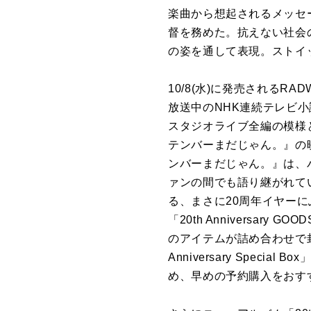
楽曲から想起されるメッセ
督を務めた。抗えない社会
の姿を通して表現。ストイ
10/8(水)に発売されるR
放送中のNHK連続テレビ小説『あ
スタジオライブ全編の模様
テンバーまだじゃん。』の
ンバーまだじゃん。』は、
ァンの間でも語り継がれて
る、まさに20周年イヤーにふさわ
「20th Anniversa
のアイテムが詰め合わせで
Anniversary Speci
め、早めの予約購入をおす