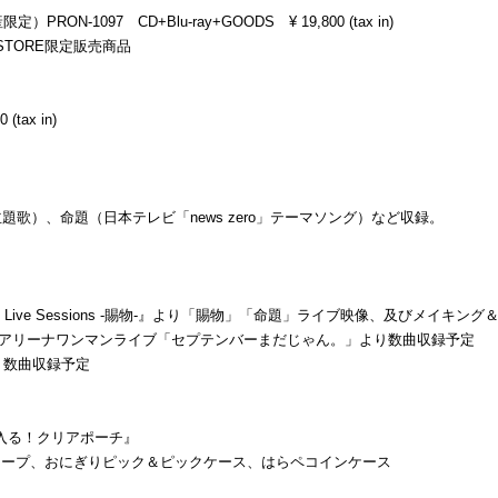
生産限定）PRON-1097 CD+Blu-ray+GOODS ¥ 19,800 (tax in)
 STORE限定販売商品
tax in)
題歌）、命題（日本テレビ「news zero」テーマソング）など収録。
y Special Live Sessions -賜物-』より「賜物」「命題」ライブ映像、及びメイ
横浜アリーナワンマンライブ「セプテンバーまだじゃん。」より数曲収録予定
り数曲収録予定
だいたい入る！クリアポーチ』
テープ、おにぎりピック＆ピックケース、はらペコインケース