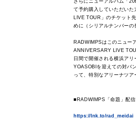
さらにニューアルバム「20th 
て予約購入していただいた方を対
LIVE TOUR」のチケ
めに（シリアルナンバーの
RADWIMPSはこのニュー
ANNIVERSARY LIV
日間で開催される横浜アリーナ
YOASOBIを迎えての対バ
って、特別なアリーナツア
■RADWIMPS「命題」配
https://lnk.to/rad_meidai