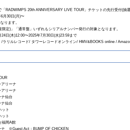
DWIMPS 20th ANNIVERSARY LIVE TOUR」チケットの先行受付
月30日(月)〜
異なります。
al Box(数量生産限定)」「通常盤」いずれもシリアルナンバー発行の対象となります。
(木)12:00〜2025年7月30日(水)23:59まで
 /ラリルレコード/ タワーレコードオンライン/ HMV&BOOKS online / Amazon
TOUR
ーンアリーナ
ーンアリーナ
リーナ仙台
リーナ仙台
ハット
ハット
ッセ福岡A館
※Guest Act：BUMP OF CHICKEN