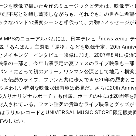
ージを映像で描いた今作のミュージックビデオは、映像ディ
の理不尽と対峙し葛藤しながらも、それでもこの世界に希望
ックなバンドの演奏シーンと相俟って、力強いメッセージが
ADWIMPSのニューアルバムには、日本テレビ『news zer
んぱん』主題歌「賜物」などを収録予定。20th Anniversary
とメイキング・インタビュー映像に加え、2007年8月に横
映像の一部と、今年出演予定の夏フェスのライブ映像も一部
バンドにとって初のアリーナワンマン公演として地元・横浜
いる伝説のライブ。ファンと共に歩んできた20年の歴史と
しい特別な映像収録内容は必見だ。さらに20th Anniversary
ry GOODS入りオリジナルポーチ」も付属。ポーチの中には20周
封入されている。ファン垂涎の貴重なライブ映像とグッズが収
al Box」はラリルレコードとUNIVERSAL MUSIC STORE
すめしたい。