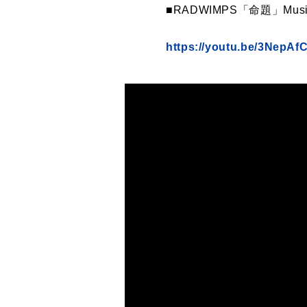
■RADWIMPS「命題」Music
https://youtu.be/3NepAf