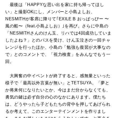
最後は「HAPPYな思い出を家に持ち帰ってほし
い」と撮影OKにし、メンバーと小島よしお、
NESMITHが客席に降りて｢EXILE B おっぱっぴー 〜
風の船〜（feat.小島よしお）｣を再び。さらに中島の
「NESMITHさんのけん玉、リハでは4回成功していま
したよね？」とのパスを受け、けん玉泣きの一回チャ
レンジを行ったほか、小島の「勉強も復習が大事なの
で」とのコメントで、「視力検査」をみんなでもう一
回。
大興奮の中イベントが終了すると、感無量といった
様子で「最高以外言葉が無い」とTETSUYA。「夢と
か将来何になりたいとか、今はまだ分からなくても、
勇気の鍵は必ず自分の心のなかにあります。僕たち
は、どうやったら子どもたちの背中を押してあげられ
るか考えて、このエンターテインメントを作りまし