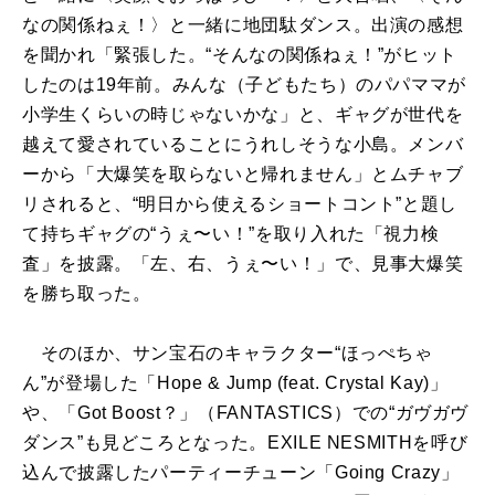
なの関係ねぇ！〉と一緒に地団駄ダンス。出演の感想
を聞かれ「緊張した。“そんなの関係ねぇ！”がヒット
したのは19年前。みんな（子どもたち）のパパママが
小学生くらいの時じゃないかな」と、ギャグが世代を
越えて愛されていることにうれしそうな小島。メンバ
ーから「大爆笑を取らないと帰れません」とムチャブ
リされると、“明日から使えるショートコント”と題し
て持ちギャグの“うぇ〜い！”を取り入れた「視力検
査」を披露。「左、右、うぇ〜い！」で、見事大爆笑
を勝ち取った。
そのほか、サン宝石のキャラクター“ほっぺちゃ
ん”が登場した「Hope & Jump (feat. Crystal Kay)」
や、「Got Boost？」（FANTASTICS）での“ガヴガヴ
ダンス”も見どころとなった。EXILE NESMITHを呼び
込んで披露したパーティーチューン「Going Crazy」