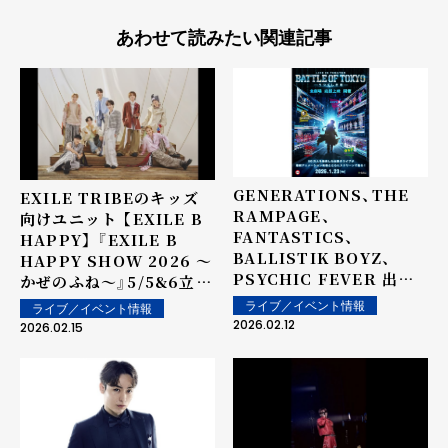
あわせて読みたい関連記事
GENERATIONS、THE
EXILE TRIBEのキッズ
RAMPAGE、
向けユニット 【EXILE B
FANTASTICS、
HAPPY】 『EXILE B
BALLISTIK BOYZ、
HAPPY SHOW 2026 〜
PSYCHIC FEVER 出
かぜのふね〜』5/5&6立川
演！！ 50万人を動員した伝
ステージガーデンにて３公
ライブ／イベント情報
ライブ／イベント情報
説のライブが最新アニメー
演開催決定！ 新たに中務裕
2026.02.12
2026.02.15
ション映像とともにスクリ
太・岩谷翔吾も仲間入りし
ーンに甦る！ LIVE IN
パワーアップ ！ こどもも
THEATER『BATTLE OF
大人も楽しめるエンタテイ
TOKYO -うつくしき嘘-』
ンメントステージをお届
大好評につき公開御礼舞台
け!
挨拶、追加緊急決定！ NEO