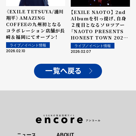
EXILEからLIL LEAGUE
《EXILE TETSUYA/浦川
【EXILE NAOTO】 2nd
全メンバー登壇！ 応援上映
翔平》AMAZING
Albumを引っ提げ、自身
グッズ持参推奨！ペンライ
COFFEEの九州初となる
２度目となるソロツアー
トと歓声で劇場を埋め尽く
コラボレーション店舗が長
『NAOTO PRESENTS
そう！
崎＆福岡にてオープン！
HONEST TOWN 2026』
開幕！ "町長"NAOTOが君
ライブ／イベント情報
ライブ／イベント情報
臨！弾き語りパフォーマン
2026.02.10
2026.02.07
スも披露！！ <2/5(木)
『NAOTO PRESENTS
HONEST TOWN 2026』
一覧へ戻る
初日オフィシャルレポート
>
ニュース
ABOUT