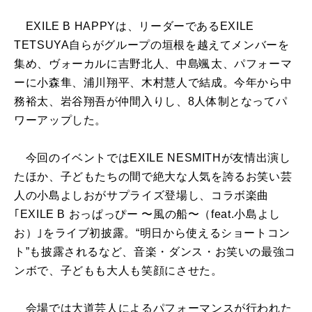
EXILE B HAPPYは、リーダーであるEXILE
TETSUYA自らがグループの垣根を越えてメンバーを
集め、ヴォーカルに吉野北人、中島颯太、パフォーマ
ーに小森隼、浦川翔平、木村慧人で結成。今年から中
務裕太、岩谷翔吾が仲間入りし、8人体制となってパ
ワーアップした。
今回のイベントではEXILE NESMITHが友情出演し
たほか、子どもたちの間で絶大な人気を誇るお笑い芸
人の小島よしおがサプライズ登場し、コラボ楽曲
｢EXILE B おっぱっぴー 〜風の船〜（feat.小島よし
お）｣をライブ初披露。“明日から使えるショートコン
ト”も披露されるなど、音楽・ダンス・お笑いの最強コ
ンボで、子どもも大人も笑顔にさせた。
会場では大道芸人によるパフォーマンスが行われた