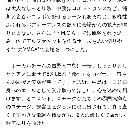
沸かせた。浦川はバク転などアクロバティック、木村
は大人なしっとり系、中務はロボットダンスなど。浦
川と岩谷がコラボで魅せるシーンもあるなど、多様性
あふれるパフォーマンスの数々に会場からの歓声が鳴
り止まない。さらに「Y.M.C.A.」では観客を巻き込
み、体でアルファベットを作るポーズを思い切りや
る“全力YMCA”で会場を一つにした。
ボーカルチームの吉野と中島は一転、しっとりとし
たピアノに乗せてEXILEの「僕へ」をカバー。「皆さ
んの応援と笑顔が幸せです」と吉野。中島は「自分自
身へのエールとして受け取ってほしい。心を込めて届
けます」とコメント。スモークがたちこめ雰囲気満点
のステージ。観客はビジョンに映し出される、真っ直
ぐで前向きな歌詞を観ながら、2人の優しくて温かい
歌声に耳を傾けた。