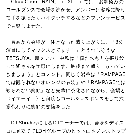
「Choo Choo TRAIN」（EXILE）では、お馴染みの
ロールダンスで会場を沸かせ、メンバーは客席に降り
て手を振ったりハイタッチするなどのファンサービス
でも楽しませた。
冒頭から会場が一体となった盛り上がりに、「3公
演目にしてマックスきてます！」とうれしそうな
TETSUYA。新メンバー中務は「僕たちも力を振り絞
って皆さんを笑顔にします。最後まで盛り上がってい
きましょう」とコメント。同じく岩谷は「RAMPAGE
では観られないオレンジの衣装」や「RAMPAGEでは
観られない笑顔」など先輩に茶化されながら、会場と
〈イエーイ！〉と何度もコール&レスポンスをして挨
拶代わりに笑顔の交換をした。
DJ Sho-heyによるDJコーナーでは、会場をディス
コに見立ててLDHグループのヒット曲をノンストップ