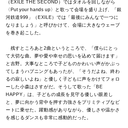
（EXILE THE SECOND）ではタオルを回しながら
〈Put your hands up〉と歌って会場を盛り上げ、「銀
河鉄道999」（EXILE）では「最後にみんなで一つに
なりましょう」と呼びかけて、会場に大きなウェーブ
を巻き起こした。
残すところあと2曲というところで、「僕らにとっ
て大切な曲。夢や愛や幸せの思いを込めて届けます」
と吉野。大事なところで子どものかわいい声がかぶっ
てしまうハプニングもあったが、「そうだよね、終わ
るの寂しいよね」と優しく子どもに声をかけてフォロ
ーした小森はさすがだ。そうして歌った「BE
HAPPY」は、子どもの成長を見守る優しい眼差し
と、夢に向かう背中を押す力強さをプリミティブなビ
ートに乗せた。躍動感がありながら、優しさや温かさ
を感じるダンスも非常に感動的だった。