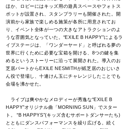
ほか、ロビーにはキッズ用の遊具スペースやフォトス
ポットが設置され、スタンプラリーも開催された。開
演前から家族で楽しめる施策が各所に用意されてお
り、イベント全体が一つの大きなアトラクションのよ
うな雰囲気となっていた。“EXILE B HAPPY”によるラ
イブステージは、「ワンダーヤード」と呼ばれる夢の
世界に行くために必要な宝箱を開ける、8つの鍵を集
めるというストーリーに沿って展開された。導入のお
芝居パートからEXILE NESMITHが紙芝居のおじいさ
ん役で登場し、十連けん玉にチャレンジしたことでも
会場を沸かせた。
ライブは爽やかなメロディーが秀逸な“EXILE B
HAPPY”オリジナル曲「MORNING SUN」でスター
ト。 “B HAPPYS”(キッズ含むサポートダンサーたち)
とともにダンスパフォーマンスを繰り広げる。続く