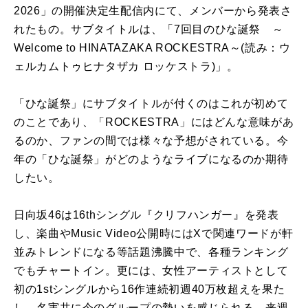
2026」の開催決定生配信内にて、メンバーから発表さ
れたもの。サブタイトルは、「7回目のひな誕祭 ～
Welcome to HINATAZAKA ROCKESTRA～(読み：ウ
ェルカムトゥヒナタザカ ロッケストラ)」。
「ひな誕祭」にサブタイトルが付くのはこれが初めて
のことであり、「ROCKESTRA」にはどんな意味があ
るのか、ファンの間では様々な予想がされている。今
年の「ひな誕祭」がどのようなライブになるのか期待
したい。
日向坂46は16thシングル『クリフハンガー』を発表
し、楽曲やMusic Video公開時にはXで関連ワードが軒
並みトレンドになる等話題沸騰中で、各種ランキング
でもチャートイン。更には、女性アーティストとして
初の1stシングルから16作連続初週40万枚超えを果た
し、名実共に今のグループの勢いを感じられる。来週