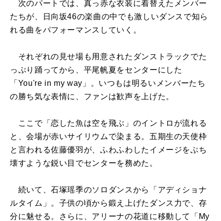
次のパートでは、真っ赤な衣装に着替えたメンバー
たちが、日向坂46の楽曲の中でも激しいダンスで知ら
れる曲をパフォーマンスしていく。
それぞれの見せ場も用意されたダンストラックでた
っぷり踊ってから、平尾帆夏をセンターにした
「You're in my way」。いつもは明るいメンバーたち
の勝ち気な表情に、ファンは歓声を上げた。
ここで「恋した魚は空を飛ぶ」のイントロが流れる
と、会場が赤いサイリウムで染まる。五期生の天使枠
と言われる佐藤優羽が、ふわふわしたイメージをぶち
壊すような鋭い目でセンターを務めた。
続いて、石塚瑶季のソロダンスから「アディショナ
ルタイム」。子供の頃から鍛え上げたダンス力で、存
分に魅せる。さらに、アリーナの花道に移動して「My