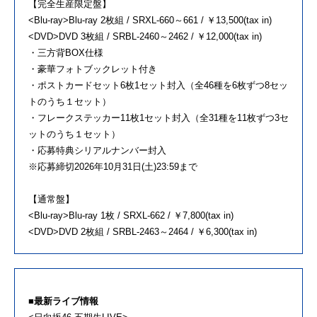
【完全生産限定盤】
<Blu-ray>Blu-ray 2枚組 / SRXL-660～661 / ￥13,500(tax in)
<DVD>DVD 3枚組 / SRBL-2460～2462 / ￥12,000(tax in)
・三方背BOX仕様
・豪華フォトブックレット付き
・ポストカードセット6枚1セット封入（全46種を6枚ずつ8セッ
トのうち１セット）
・フレークステッカー11枚1セット封入（全31種を11枚ずつ3セ
ットのうち１セット）
・応募特典シリアルナンバー封入
※応募締切2026年10月31日(土)23:59まで
【通常盤】
<Blu-ray>Blu-ray 1枚 / SRXL-662 / ￥7,800(tax in)
<DVD>DVD 2枚組 / SRBL-2463～2464 / ￥6,300(tax in)
■最新ライブ情報