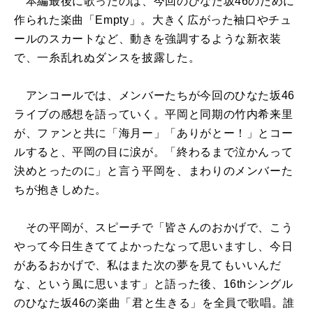
本編最後に歌ったのは、今回のひなた坂46のために
作られた楽曲「Empty」。大きく広がった袖口やチュ
ールのスカートなど、動きを強調するような新衣装
で、一糸乱れぬダンスを披露した。
アンコールでは、メンバーたちが今回のひなた坂46
ライブの感想を語っていく。平岡と同期の竹内希来里
が、ファンと共に「海月ー」「ありがとー！」とコー
ルすると、平岡の目に涙が。「終わるまで泣かんって
決めとったのに」と言う平岡を、まわりのメンバーた
ちが抱きしめた。
その平岡が、スピーチで「皆さんのおかげで、こう
やって今日生きててよかったなって思いますし、今日
があるおかげで、私はまた次の夢を見てもいいんだ
な、という風に思います」と語った後、16thシングル
のひなた坂46の楽曲「君と生きる」を全員で歌唱。誰