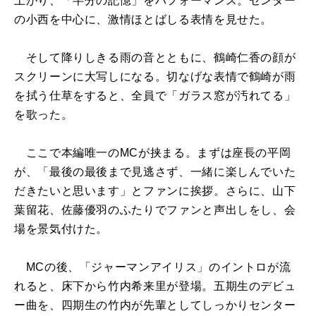
上がり、「半分の記憶」をパフォーマンス。センター
の小西を中心に、激情ほとばしる表情を見せた。
そして降りしきる雨の音とともに、鶴崎仁香の顔が
スクリーンに大写しになる。切なげな表情で鶴崎が雨
を拭う仕草をすると、全員で「ガラス窓が汚れてる」
を歌った。
ここで本編唯一のMCが挟まる。まずは座長の平岡
が、「最後の最後まで見逃さず、一緒に楽しんでいた
だきたいと思います」とファンに挨拶。さらに、山下
葉留花、佐藤優羽のふたりでファンと声出しをし、会
場を景気付けた。
MCの後、「ジャーマンアイリス」のイントロが流
れると、床下から竹内希来里が登場。五期生のデビュ
ー曲を、四期生の竹内が先輩としてしっかりセンター