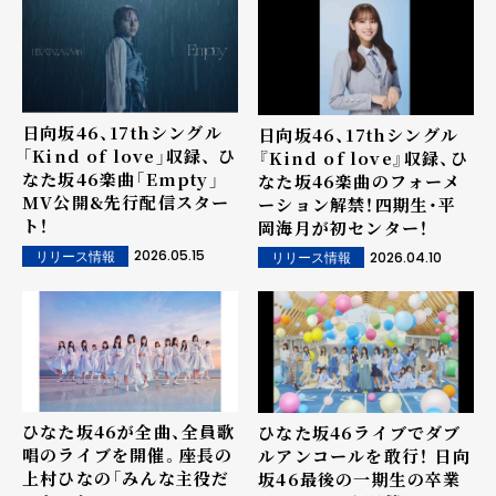
日向坂46、17thシングル
日向坂46、17thシングル
「Kind of love」収録、 ひ
『Kind of love』収録、ひ
なた坂46楽曲「Empty」
なた坂46楽曲のフォーメ
MV公開&先行配信スター
ーション解禁！四期生・平
ト！
岡海月が初センター！
2026.05.15
2026.04.10
リリース情報
リリース情報
ひなた坂46が全曲、全員歌
ひなた坂46ライブでダブ
唱のライブを開催。座長の
ルアンコールを敢行！ 日向
上村ひなの「みんな主役だ
坂46最後の一期生の卒業