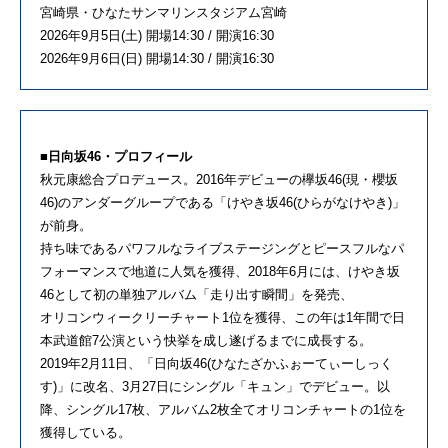
宮崎県・ひなたサンマリンスタジアム宮崎
2026年9月5日(土) 開場14:30 / 開演16:30
2026年9月6日(日) 開場14:30 / 開演16:30
■日向坂46・プロフィール
秋元康総合プロデュース。2016年デビューの欅坂46(現・櫻坂
46)のアンダーグループである「けやき坂46(ひらがなけやき)」
が前身。
持ち味であるパワフルなライブステージングとピースフルなパ
フォーマンスで地道に人気を獲得、2018年6月には、けやき坂
46として初の単独アルバム「走り出す瞬間」を発売、
オリコンウィークリーチャート1位を獲得、この年は1年間で日
本武道館7公演という快挙を成し遂げるまでに成長する。
2019年2月11日、「日向坂46(ひなたざかふぉーてぃーしっく
す)」に改名、3月27日にシングル「キュン」でデビュー。以
降、シングル17枚、アルバム2枚全てオリコンチャートの1位を
獲得している。