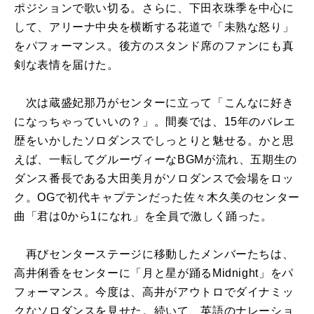
ポジションで歌い切る。さらに、下田衣珠季を中心に
して、アリーナ中央を横断する花道で「未熟な怒り」
をパフォーマンス。後方のスタンド席のファンにも真
剣な表情を届けた。
次は蔵盛妃那乃がセンターに立って「こんなに好き
になっちゃっていいの？」。間奏では、15年のバレエ
歴をいかしたソロダンスでしっとりと魅せる。かと思
えば、一転してグルーヴィーなBGMが流れ、五期生の
ダンス番長である大田美月がソロダンスで会場をロッ
ク。OGで初代キャプテンだった佐々木久美のセンター
曲「君は0から1になれ」を全員で激しく踊った。
再びセンターステージに移動したメンバーたちは、
高井俐香をセンターに「月と星が踊るMidnight」をパ
フォーマンス。今度は、高井がアウトロでダイナミッ
クなソロダンスを見せた。続いて、英語のナレーショ