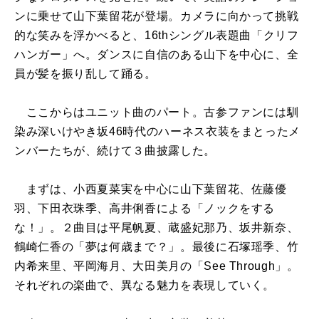
ンに乗せて山下葉留花が登場。カメラに向かって挑戦
的な笑みを浮かべると、16thシングル表題曲「クリフ
ハンガー」へ。ダンスに自信のある山下を中心に、全
員が髪を振り乱して踊る。
ここからはユニット曲のパート。古参ファンには馴
染み深いけやき坂46時代のハーネス衣装をまとったメ
ンバーたちが、続けて３曲披露した。
まずは、小西夏菜実を中心に山下葉留花、佐藤優
羽、下田衣珠季、高井俐香による「ノックをする
な！」。２曲目は平尾帆夏、蔵盛妃那乃、坂井新奈、
鶴崎仁香の「夢は何歳まで？」。最後に石塚瑶季、竹
内希来里、平岡海月、大田美月の「See Through」。
それぞれの楽曲で、異なる魅力を表現していく。