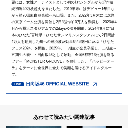
更には、女性アーティストとして初の1stシングルから17作連
続初週40万枚超えを果たした。2019年末にはデビュー1年目な
がら第70回紅白歌合戦へも出場。また、2022年3月末には念願
の東京ドーム公演を開催し2日間計約10万人を動員し、2023年4
月から横浜スタジアムでの2days公演を開催。2024年9月に”日
本のひなた”宮崎県・ひなたサンマリンスタジアムにて2日間計
4万人を動員し九州への経済波及効果約43億円に及ぶ「ひなた
フェス2024」を開催。2025年、一期生が全員卒業し、二期生～
五期生の新生・日向坂46として始動。全国6都市13公演を巡る
ツアー「MONSTER GROOVE」を敢行した。「ハッピーオー
ラ」をテーマに全世界に全力で笑顔を届けるアイドルグルー
プ。
日向坂46 OFFICIAL WEBSITE
あわせて読みたい関連記事