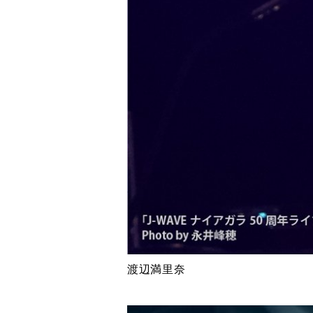
渡辺満里奈