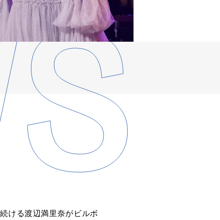
れ続ける渡辺満里奈がビルボ