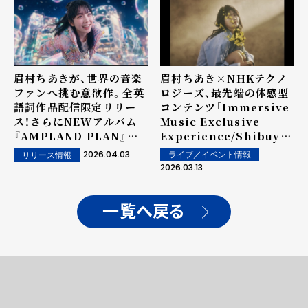
眉村ちあきが、世界の音楽
眉村ちあき×NHKテクノ
ファンへ挑む意欲作。全英
ロジーズ、最先端の体感型
語詞作品配信限定リリー
コンテンツ「Immersive
ス！さらにNEWアルバム
Music Exclusive
『AMPLAND PLAN』か
Experience/Shibuya
ら「渋谷ふりーふぉーる」
Free Fall(渋谷ふりーふ
2026.04.03
ライブ／イベント情報
リリース情報
Music Videoフルサイズ
ぉーる)」
2026.03.13
を公開！
で、"SXSW2026"に出展！
一覧へ戻る