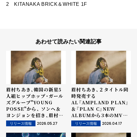
2 KITANAKA BRICK＆WHITE 1F
あわせて読みたい関連記事
眉村ちあき、韓国の新星5
眉村ちあき、２タイトル同
人組ヒップホップ・ガール
時発売する
ズグループ"YOUNG
AL『AMPLAND PLAN』
POSSE"から、 ソンヘ＆
＆『PLAN C』NEW
ヨンジョンを招き、眉村ち
ALBUMから3本のMVを
あき「渋谷ふりーふぉー
一挙公開！
2026.05.27
2026.04.17
リリース情報
リリース情報
る」の日韓コラボver.をリ
リース！