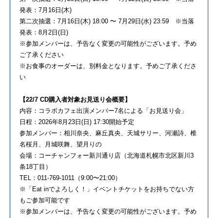
発表：
7
月
16
日
(
木
)
第二次抽選：
7
月
16
日
(
木
) 18:00
〜
7
月
29
日
(
水
) 23:59
※
当落
発表：
8
月
2
日
(
日
)
※参加メンバーは、予告なく変更の可能性がございます。予め
ご了承ください
※お食事のオーダーは、別料金となります。予めご了承くださ
い
【
22/7 CD
購入者対象お見送り会概要】
内容：コラボカフェ出演メンバー
7
名による「お見送り会」
日程：
2026
年
8
月
23
日
(
日
) 17:30
開始予定
参加メンバー：相川奈央、麻丘真央、天城サリー、河瀬詩、椎
名桜月、月城咲舞、望月りの
会場：コーチャンフォー新川通り店（北海道札幌市北区新川
3
条
18
丁目）
TEL：
011-769-1011
（
9:00
〜
21:00
）
※「
Eat in
でよろしく！」イベントチケットをお持ちでない方
もご参加可能です
※参加メンバーは、予告なく変更の可能性がございます。予め