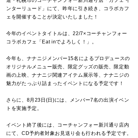
道・札幌市のコーチャンフォー新川通り店「カフェ イ
ンターリュード」にて、昨年に引き続き、コラボカフ
ェを開催することが決定いたしました！
今年のイベントタイトルは、
22/7×
コーチャンフォー
コラボカフェ「
Eat in
でよろしく！」。
今年も、ナナニジメンバー
15
名によるプロデュースの
オリジナルメニュー販売、限定グッズの販売、限定動
画の上映、ナナニジ関連アイテム展示等、ナナニジの
魅力がたっぷり詰まったイベントになる予定です！
さらに、
8
月
23
日
(
日
)
には、メンバー
7
名の出演イベン
トを実施予定。
イベント終了後には、コーチャンフォー新川通り店内
にて、
CD
予約者対象お見送り会も行われる予定です。