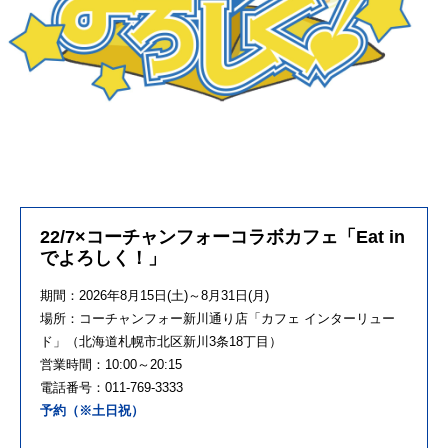
22/7×コーチャンフォーコラボカフェ「Eat in
でよろしく！」
期間：
2026
年
8
月
15
日
(
土
)
～
8
月
31
日
(
月
)
場所：コーチャンフォー新川通り店「カフェ インターリュー
ド」（北海道札幌市北区新川
3
条
18
丁目）
営業時間：
10:00
～
20:15
電話番号：
011-769-3333
予約（※土日祝）