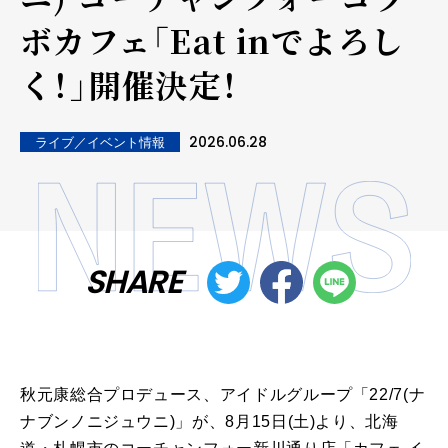
ボカフェ「Eat inでよろし
く！」開催決定！
2026.06.28
ライブ／イベント情報
SHARE
秋元康総合プロデュース、アイドルグループ「
22/7(
ナ
ナブンノニジュウニ
)
」が、8月
15
日
(
土
)
より、北海