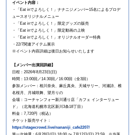
イベント内容：
・「
Eat in
でよろしく！」ナナニジメンバー
15
名によるプロデ
ュースオリジナルメニュー
・「
Eat in
でよろしく！」限定グッズの販売
・「
Eat in
でよろしく！」限定動画の上映
・「
Eat in
でよろしく！」オリジナルオーダー特典
・
22/7
関連アイテム展示
※イベント内容詳細は後日お知らせいたします
【メンバー出演回詳細】
日程：
2026
年
8
月
23
日
(
日
)
時間：
13:00
回／
14:30
回／
16:00
回（全
3
回）
参加メンバー：相川奈央、麻丘真央、天城サリー、河瀬詩、椎
名桜月、月城咲舞、望月りの
会場：コーチャンフォー新川通り店「カフェ インターリュー
ド」（北海道札幌市北区新川
3
条
18
丁目）
料金：
7,720
円（税込）
チケット販売サイト：
https://stagecrowd.live/nananiji_cafe2207/
第一次抽選：
6
月
28
日
(
日
) 18:00
〜
7
月
12
日
(
日
) 23:59
※
当落