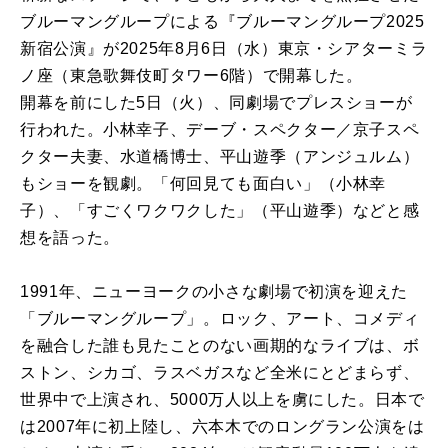
ブルーマングループによる『ブルーマングループ2025
新宿公演』が2025年8月6日（水）東京・シアターミラ
ノ座（東急歌舞伎町タワー6階）で開幕した。
開幕を前にした5日（火）、同劇場でプレスショーが
行われた。小林幸子、デーブ・スペクター／京子スペ
クター夫妻、水道橋博士、平山遊季（アンジュルム）
もショーを観劇。「何回見ても面白い」（小林幸
子）、「すごくワクワクした」（平山遊季）などと感
想を語った。
1991年、ニューヨークの小さな劇場で初演を迎えた
「ブルーマングループ」。ロック、アート、コメディ
を融合した誰も見たことのない画期的なライブは、ボ
ストン、シカゴ、ラスベガスなど全米にとどまらず、
世界中で上演され、5000万人以上を虜にした。日本で
は2007年に初上陸し、六本木でのロングラン公演をは