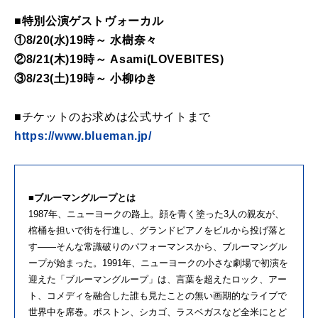
■特別公演ゲストヴォーカル
①8/20(水)19時～ 水樹奈々
②8/21(木)19時～ Asami(LOVEBITES)
③8/23(土)19時～ 小柳ゆき
■チケットのお求めは公式サイトまで
https://www.blueman.jp/
■ブルーマングループとは
1987年、ニューヨークの路上。顔を青く塗った3人の親友が、
棺桶を担いで街を行進し、グランドピアノをビルから投げ落と
す——そんな常識破りのパフォーマンスから、ブルーマングル
ープが始まった。1991年、ニューヨークの小さな劇場で初演を
迎えた「ブルーマングループ」は、言葉を超えたロック、アー
ト、コメディを融合した誰も見たことの無い画期的なライブで
世界中を席巻。ボストン、シカゴ、ラスベガスなど全米にとど