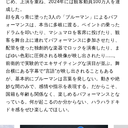
じめ、上演を重ね、2024年には観客動員100万人を達
成した。
顔を真っ青に塗った3人の「ブルーマン」によるパフ
ォーマンスは、本当に多岐に渡る。ペイントの乗った
ドラムを叩いたり、マシュマロを客席に投げたり、観
客を舞台上に連れてパフォーマンスに参加させたり、
配管を使った独創的な楽器でロックを演奏したり、ま
ばゆい色彩に圧倒される映像が映し出されたり......。
前衛的で実験的でエキサイティングな演目が並ぶ。舞
台横にある字幕で“言語”が映し出されることもある
が、基本的にブルーマンは言葉を発しない。動きや絶
妙な間のみで、感情や指示を表現する。だからこそ、
国籍も年齢も関係なく、楽しめるパフォーマンスとな
っている。何が起こるのか分からない、ハラハラドキ
ドキ感をぜひ楽しんでほしい。