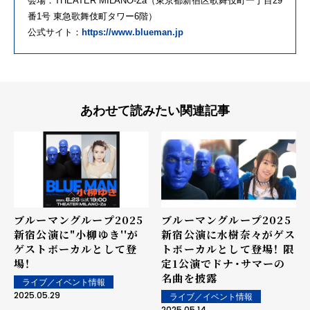
会場：THEATER MILANO-Za（東京都新宿区歌舞伎町一丁目29
番1号 東急歌舞伎町タワー6階）
公式サイト：
https://www.blueman.jp
あわせて読みたい関連記事
ブルーマングループ2025
ブルーマングループ2025
新宿公演に"小柳ゆき''が
新宿公演に水樹奈々がゲス
ゲストボーカルとして登
トボーカルとして登場！ 限
場！
定1公演でドナ・サマーの
名曲を披露
ライブ／イベント情報
2025.05.29
ライブ／イベント情報
2025.05.14