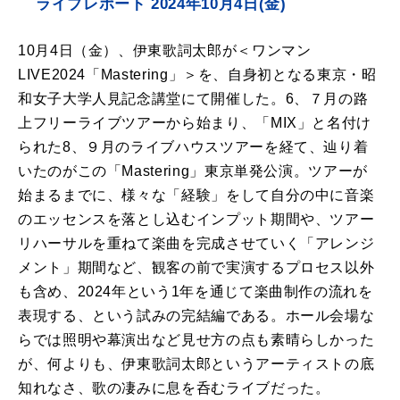
ライブレポート 2024年10月4日(金)
10月4日（金）、伊東歌詞太郎が＜ワンマン
LIVE2024「Mastering」＞を、自身初となる東京・昭
和女子大学人見記念講堂にて開催した。6、７月の路
上フリーライブツアーから始まり、「MIX」と名付け
られた8、９月のライブハウスツアーを経て、辿り着
いたのがこの「Mastering」東京単発公演。ツアーが
始まるまでに、様々な「経験」をして自分の中に音楽
のエッセンスを落とし込むインプット期間や、ツアー
リハーサルを重ねて楽曲を完成させていく「アレンジ
メント」期間など、観客の前で実演するプロセス以外
も含め、2024年という1年を通じて楽曲制作の流れを
表現する、という試みの完結編である。ホール会場な
らでは照明や幕演出など見せ方の点も素晴らしかった
が、何よりも、伊東歌詞太郎というアーティストの底
知れなさ、歌の凄みに息を呑むライブだった。