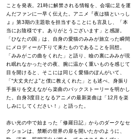
ことを発表。21時に解禁される情報を、会場に足を運
んだファンに一早く伝えた。アニメ『夜は猫といっし
ょ』第3期の主題歌を担当することにも言及し、「本
当にお陰様です。ありがとうございます」と感謝。
「ひなたの国」は、自身の愛猫のみみが旅立った瞬間
にメロディーが下りて来たものであることを回想。
「みみがこの曲をくれた」と語り、瞼の裏にみみが現
れ眠れなかったその夜、腕に温かく重いものを感じて
目を開けると、そこには同じく愛猫のぽんがいて、
「“大丈夫だよ”と僕に教えくれた」とも述べ、身振り
手振りを交えながら楽曲のバックストーリーを明かし
た。自身3度目となるアニメの最新楽曲は「12月を楽
しみにしてください！」と語った。
赤い光の中で始まった「修羅日記」からのダークなセ
クションは、禁断の世界の扉を開いたかのように、