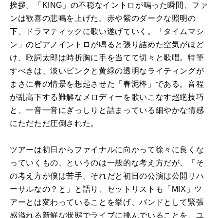
挨拶。「KING」の不穏なイントロが鳴った瞬間、ファ
ンは歓喜の悲鳴を上げた。赤や紫のダークな照明の
下、ドラマティックに歌い遂げていく。「タイムマシ
ン」のピアノイントロが鳴ると張り詰めた空気がほど
け、歌詞太郎は時折胸に手を当てて切々と歌唱。特筆
すべきは、淡いピンクと黄緑の透明なライティングが
まさに春の情景を想起させた「春泥棒」である。音程
が乱高下する難解なメロディーを歌いこなす超絶技巧
と、一音一音にぎっしりと詰まっている細やかな情感
にただただ圧倒された。
ツアーは初日からファイナルに向かって徐々に良くな
っていくもの、というのは一般的な考え方だが、「そ
の考え方が僕は苦手。それだと初日の公演は公開リハ
ーサルなの？と」と語り、セットリストも「MIX」ツ
アーとは変わっていることを挙げ、バンドとして緊張
感溢れる新鮮な状態でライブに挑んでいることを、ユ