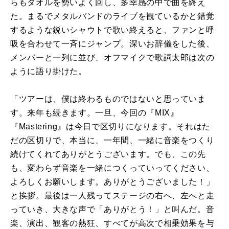
らもタオルを勢いよく回し、多幸感の中で曲を終え
た。まるでメタルバンドのライブを観ているかと錯覚
するような鋭いシャウトで歌い終えると、ファンと呼
吸を合わせて一斉にジャンプ。深いお辞儀をした後、
メンバーと一列に並び、オフマイクで歌詞太郎は次の
ように語り掛けた。
「ツアーは、僕は終わるものではないと思っていま
す。来年も続きます。一旦、今回の『MIX』
『Mastering』は今日で区切りになります。それはた
だの区切りで、本当に、一年間、一緒に音楽をつくり
続けてくれてありがとうございます。でも、この先
も、変わらず音楽を一緒につくっていってください、
よろしくお願いします。ありがとうございました！」
と挨拶。最後は一人残ってステージの右へ、左へと走
っていき、大きな声で「ありがとう！」と叫んだ。音
楽、演出、観客の熱狂、すべてが高次で相乗効果を与