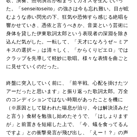
歌、演奏、照明演出が相まってカオスを生んでいっ
た。「senseitoseito」の強さは今も忘れ難い。目が眩
むような赤い閃光の下、狂気や恐怖すら感じる絶唱を
響かせていき、憑依と言うべきか、音楽という芸術に
身体を貸した伊東歌詞太郎という表現者の深淵を除き
込んだ気がした。一転して、「天才になろうぜ～ミア
キスの選択～」は清々しく、「からくりピエロ」では
クラップを先導して軽妙に歌唱。様々な表情を曲ごと
に見せていくのだった。
終盤に突入していく前に、「前半戦、心配を掛けたツ
アーだったと思います」と振り返った歌詞太郎。万全
のコンディションではない時期があったことを機に
（※原因として疑われた喘息が治り、今は解決済みだ
と言う）食材を勉強し始めたそうで、「はしょります
が」と前置きを短縮した上で、「今、蟻を食ってるん
ですよ」との衝撃発言が飛び出し、「えー！？」の声