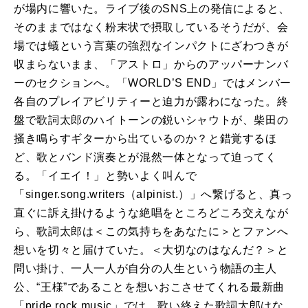
が場内に響いた。ライブ後のSNS上の発信によると、
そのままではなく粉末状で摂取しているそうだが、会
場では蟻という言葉の強烈なインパクトにざわつきが
収まらないまま、「アストロ」からのアッパーナンバ
ーのセクションへ。「WORLD’S END」ではメンバー
各自のプレイアビリティーと迫力が露わになった。終
盤で歌詞太郎のハイトーンの鋭いシャウトが、柴田の
掻き鳴らすギターから出ているのか？と錯覚するほ
ど、歌とバンド演奏とが混然一体となって迫ってく
る。「イエイ！」と勢いよく叫んで
「singer.song.writers（alpinist.）」へ繋げると、真っ
直ぐに訴え掛けるような絶唱をところどころ交えなが
ら、歌詞太郎は＜この気持ちをあなたに＞とファンへ
想いを切々と届けていた。＜大切なのはなんだ？＞と
問い掛け、一人一人が自分の人生という物語の主人
公、“王様”であることを想いおこさせてくれる最新曲
「pride rock music」では、歌い終えた歌詞太郎はな