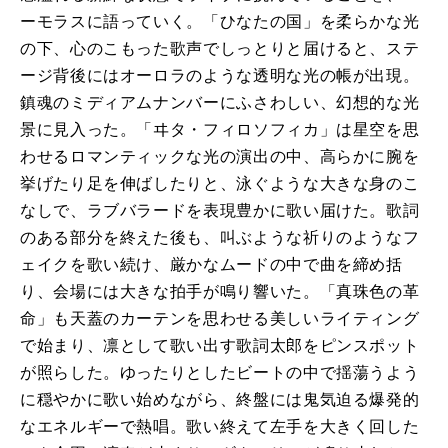
ーモラスに語っていく。「ひなたの国」を柔らかな光
の下、心のこもった歌声でしっとりと届けると、ステ
ージ背後にはオーロラのような透明な光の帳が出現。
鎮魂のミディアムナンバーにふさわしい、幻想的な光
景に見入った。「ヰタ・フィロソフィカ」は星空を思
わせるロマンティックな光の演出の中、高らかに腕を
挙げたり足を伸ばしたりと、泳ぐような大きな身のこ
なしで、ラブバラードを表現豊かに歌い届けた。歌詞
のある部分を終えた後も、叫ぶような祈りのようなフ
ェイクを歌い続け、厳かなムードの中で曲を締め括
り、会場には大きな拍手が鳴り響いた。「真珠色の革
命」も天蓋のカーテンを思わせる美しいライティング
で始まり、凛として歌い出す歌詞太郎をピンスポット
が照らした。ゆったりとしたビートの中で揺蕩うよう
に穏やかに歌い始めながら、終盤には鬼気迫る爆発的
なエネルギーで熱唱。歌い終えて左手を大きく回した