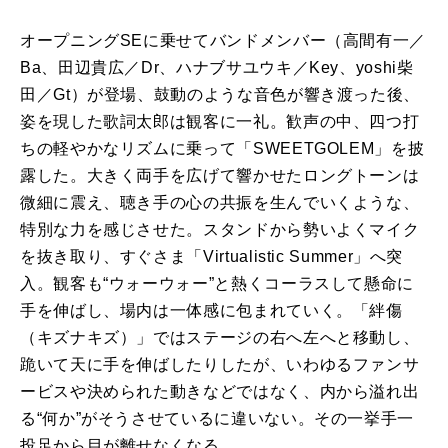
オープニングSEに乗せてバンドメンバー（高間有一／
Ba、田辺貴広／Dr、ハナブサユウキ／Key、yoshi柴
田／Gt）が登場、鼓動のような音色が響き渡った後、
姿を現した歌詞太郎は観客に一礼。歓声の中、四つ打
ちの軽やかなリズムに乗って「SWEETGOLEM」を披
露した。大きく両手を広げて響かせたロングトーンは
微細に震え、聴き手の心の共振を生んでいくような、
特別な力を感じさせた。スタンドから勢いよくマイク
を抜き取り、すぐさま「Virtualistic Summer」へ突
入。観客も“ウォーウォー”と熱くコーラスして懸命に
手を伸ばし、場内は一体感に包まれていく。「絆傷
（キズナキズ）」ではステージの右へ左へと移動し、
跪いて天に手を伸ばしたりしたが、いわゆるファンサ
ービスや決められた動きなどではなく、内から溢れ出
る“何か”がそうさせているに違いない。その一挙手一
投足から目が離せなくなる。