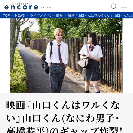
TOP
NEWS
ライブ／イベント情報
映画『山口くんはワルくない』山口くん(な
映画『山口くんはワルくな
い』山口くん(なにわ男子・
高橋恭平)のギャップ炸裂！