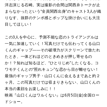
洋志演じる石崎。実は撮影の合間は関西弁トークが止
まらなかったという“全員関西出身”のキャスト3人が織
りなす、抜群のテンポ感とポップな掛け合いにも大注
目してほしい！
この3人を中心に、予測不能な恋のトライアングルは
一気に加速していく！写真だけでも伝わってくる山口
くんのギャップ――その破壊力がスクリーンで放たれ
たとき、一体どれほどのときめきが押し寄せるの
か！？知れば知るほど、“ひとりじめ”したくなる。コ
ワモテくんとの“照れキュン”な恋から目が離せない！
最強のギャップ男子・山口くんに会えるまであと約２
ヶ月。この写真だけでは収まりきらない、山口くんの
本当の素顔をお楽しみに！！
映画『山口くんはワルくない』は6月5日(金)全国ロー
ドショー。