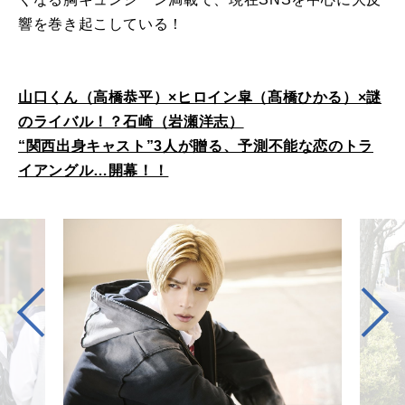
響を巻き起こしている！
山口くん（高橋恭平）×ヒロイン皐（髙橋ひかる）×謎
のライバル！？石崎（岩瀬洋志）
“関西出身キャスト”3人が贈る、予測不能な恋のトラ
イアングル…開幕！！