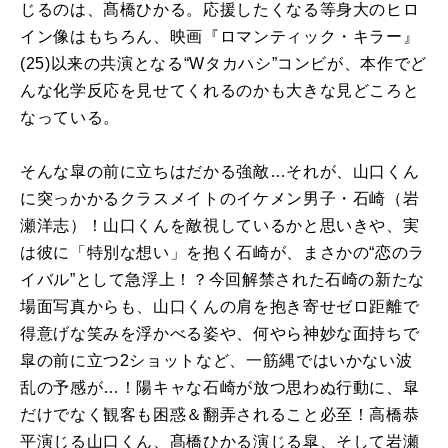
じるのは、髙橋ひかる。応援したくなる等身大のヒロ
イン像はもちろん、映画『ロマンティック・キラー』
(25)以来の共演となる“Wタカハシ”コンビが、本作でど
んな化学反応を見せてくれるのかも大きな見どころと
なっている。
そんな皐の前に立ちはだかる強敵…それが、山口くん
に突っかかるクラスメイトのイケメン男子・石崎（岩
瀬洋志）！山口くんを敵視しているかと思いきや、実
は彼に「特別な想い」を抱く石崎が、まさかの“恋のラ
イバル”として急浮上！？今回解禁された石崎の新たな
場面写真からも、山口くんの肩を抱き寄せゼロ距離で
得意げな笑みを浮かべる姿や、何やら神妙な面持ちで
皐の前に立つ2ショットなど、一筋縄ではいかない波
乱の予感が…！陽キャな石崎が放つ思わぬ行動に、皐
だけでなく観客も困惑＆翻弄されること必至！高橋恭
平演じる山口くん、髙橋ひかる演じる皐、そして岩瀬