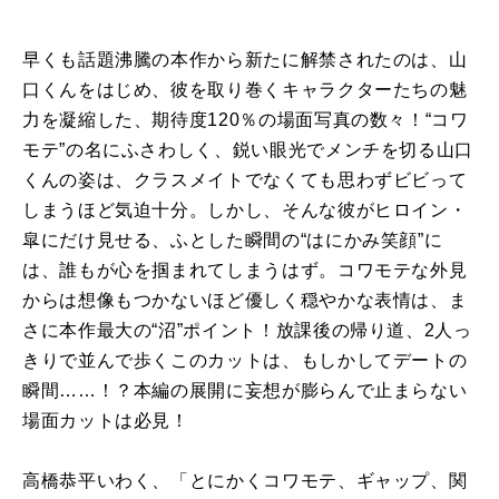
早くも話題沸騰の本作から新たに解禁されたのは、山
口くんをはじめ、彼を取り巻くキャラクターたちの魅
力を凝縮した、期待度120％の場面写真の数々！“コワ
モテ”の名にふさわしく、鋭い眼光でメンチを切る山口
くんの姿は、クラスメイトでなくても思わずビビって
しまうほど気迫十分。しかし、そんな彼がヒロイン・
皐にだけ見せる、ふとした瞬間の“はにかみ笑顔”に
は、誰もが心を掴まれてしまうはず。コワモテな外見
からは想像もつかないほど優しく穏やかな表情は、ま
さに本作最大の“沼”ポイント！放課後の帰り道、2人っ
きりで並んで歩くこのカットは、もしかしてデートの
瞬間……！？本編の展開に妄想が膨らんで止まらない
場面カットは必見！
高橋恭平いわく、「とにかくコワモテ、ギャップ、関