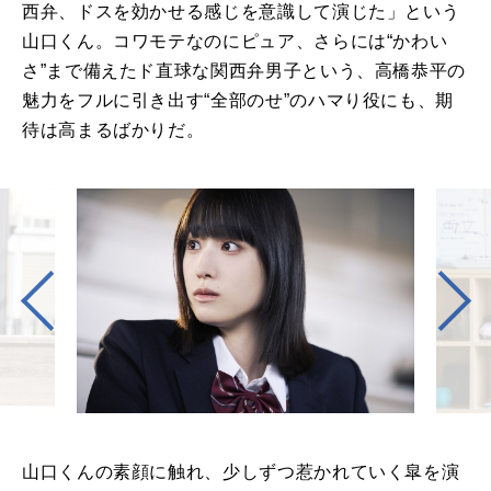
西弁、ドスを効かせる感じを意識して演じた」という
山口くん。コワモテなのにピュア、さらには“かわい
さ”まで備えたド直球な関西弁男子という、高橋恭平の
魅力をフルに引き出す“全部のせ”のハマり役にも、期
待は高まるばかりだ。
山口くんの素顔に触れ、少しずつ惹かれていく皐を演