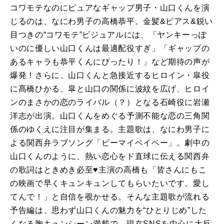
コワモテなのにピュアなギャップ男子・山口くんを演
じるのは、なにわ男子の高橋恭平。金髪&ピアス&鋭い
目つきの“コワモテ”ビジュアルには、「ヤンキーっぽ
いのに優しい山口くんは最適配役すぎ」「ギャップの
あるキャラも恭平くんにぴったり！」など期待の声が
爆発！さらに、山口くんと急接近するヒロイン・皐役
に髙橋ひかる、皐と山口の関係に波紋を広げ、ヒロイ
ンのまさかの恋のライバル（？）となる石崎役に岩瀬
洋志が出演。山口くんをめぐる予測不能な恋の三角関
係のゆくえに注目が集まる。主題歌は、なにわ男子に
よる関西弁ラブソング「ビーマイベイベー」。劇中の
山口くんのように、熱い恋心をド直球に伝える関西弁
の歌詞はときめき必至♥主演の高橋も「皆さんにもこ
の映画で早くキュンキュンしてもらいたいです。愛し
てんで！」と自信を覗かせる。そんな主題歌が流れる
予告編は、思わず山口くんの魅力を“ひとりじめ”した
くなる胸キュンシーン満載で、現在SNSを中心に大反