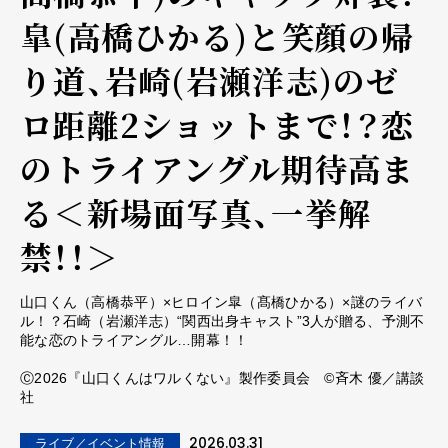
皐(高橋ひかる)と笑顔の帰
り道、岩崎(岩瀬洋志)のゼ
ロ距離2ショットまで！？恋
のトライアングル期待高ま
る＜新場面写真、一挙解
禁！！＞
山口くん（高橋恭平）×ヒロイン皐（髙橋ひかる）×謎のライバ
ル！？石崎（岩瀬洋志）“関西出身キャスト”3人が贈る、予測不
能な恋のトライアングル…開幕！！
Ⓒ2026『山口くんはワルくない』製作委員会 ©斉木 優／講談
社
2026.03.31
ライブ／イベント情報