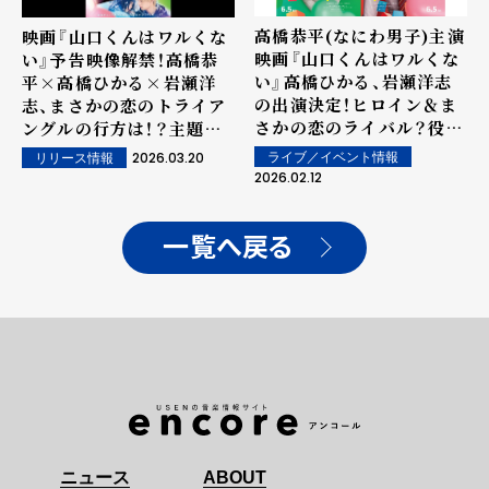
高橋恭平(なにわ男子)主演
映画『山口くんはワルくな
映画『山口くんはワルくな
い』予告映像解禁！高橋恭
い』高橋ひかる、岩瀬洋志
平×高橋ひかる×岩瀬洋
の出演決定！ヒロイン＆ま
志、まさかの恋のトライア
さかの恋のライバル？役！
ングルの行方は！？主題歌
＜第二弾キャスト解禁＆キ
＝なにわ男子の関西弁ラブ
2026.03.20
ライブ／イベント情報
リリース情報
ャラクタービジュアル初公
ソングも初解禁！！
2026.02.12
開＞！
一覧へ戻る
ニュース
ABOUT