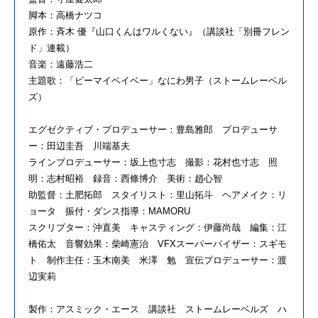
脚本：高橋ナツコ
原作：斉木 優『山口くんはワルくない』（講談社「別冊フレン
ド」連載）
音楽：遠藤浩二
主題歌：「ビーマイベイベー」なにわ男子（ストームレーベル
ズ）
エグゼクティブ・プロデューサー：豊島雅郎 プロデューサ
ー：田辺圭吾 川端基夫
ラインプロデューサー：坂上也寸志 撮影：花村也寸志 照
明：志村昭裕 録音：西條博介 美術：趙心智
助監督：土肥拓郎 スタイリスト：里山拓斗 ヘアメイク：リ
ョータ 振付・ダンス指導：MAMORU
スクリプター：沖直美 キャスティング：伊藤尚哉 編集：江
橋佑太 音響効果：柴崎憲治 VFXスーパーバイザー：スギモ
ト 制作主任：玉木南美 米澤 勉 宣伝プロデューサー：渡
辺実莉
製作：アスミック・エース 講談社 ストームレーベルズ ハ