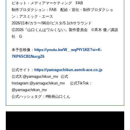
ピネット・メディアマーケティング FAB
制作プロダクション：FAB 配給・宣伝・制作プロダクショ
ン：アスミック・エース
2026/日本/カラー/96分/ビスタ/5.1chサラウンド
Ⓒ2026『山口くんはワルくない』製作委員会 ©斉木 優／講談
社 G
本予告映像：
https://youtu.be/W__wqPfY1KE?si=K-
7KP6SCB1NucgZ6
公式サイト：
https://yamaguchikun.asmik-ace.co.jp
公式X:@yamaguchikun_mv 公式
Instagram:@yamaguchikun_mv 公式TikTok：
@yamaguchikun_mv
公式ハッシュタグ：#映画山口くん