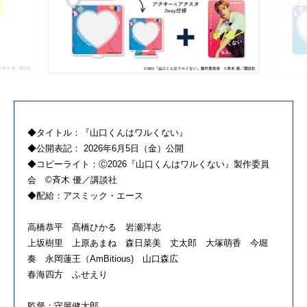
◆タイトル：『山口くんはワルくない』
◆公開表記： 2026年6月5日（金）公開
◆コピーライト：Ⓒ2026『山口くんはワルくない』製作委員
会 ©斉木 優／講談社
◆配給：アスミック・エース
高橋恭平 髙橋ひかる 岩瀬洋志
上坂樹里 上原あまね 森日菜美 丈太郎 大塚萌香 今堀
奏 永岡蓮王（AmBitious) 山口森広
春海四方 ふせえり
監督：守屋健太郎