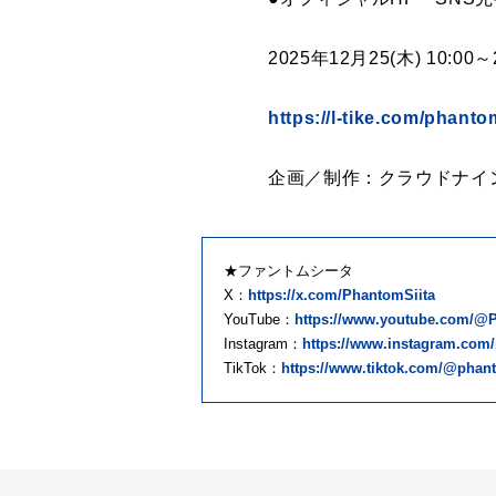
2025年12月25(木) 10:0
https://l-tike.com/phantom
企画／制作：クラウドナイン
★ファントムシータ
X：
https://x.com/PhantomSiita
YouTube：
https://www.youtube.com/@P
Instagram：
https://www.instagram.com/p
TikTok：
https://www.tiktok.com/@phanto