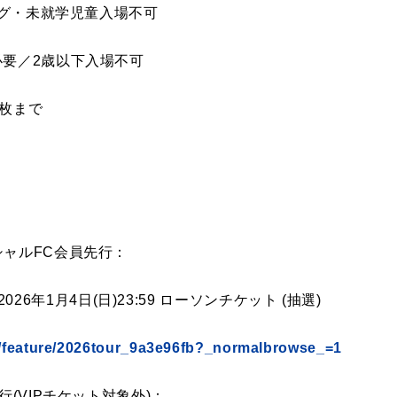
グ・未就学児童入場不可
必要／2歳以下入場不可
4枚まで
シャルFC会員先行：
0～2026年1月4日(日)23:59 ローソンチケット (抽選)
m/feature/2026tour_9a3e96fb?_normalbrowse_=1
行(VIPチケット対象外)：