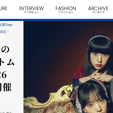
URE
INTERVIEW
FASHION
ARCHIVE
インタビュー
ファッション
アーカイブ
国Zepp
催決定！
ての
トム
26
開催