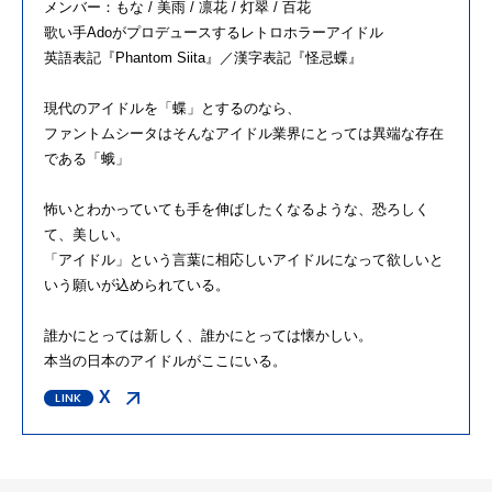
メンバー：もな / 美雨 / 凛花 / 灯翠 / 百花
歌い手Adoがプロデュースするレトロホラーアイドル
英語表記『Phantom Siita』／漢字表記『怪忌蝶』
現代のアイドルを「蝶」とするのなら、
ファントムシータはそんなアイドル業界にとっては異端な存在
である「蛾」
怖いとわかっていても手を伸ばしたくなるような、恐ろしく
て、美しい。
「アイドル」という言葉に相応しいアイドルになって欲しいと
いう願いが込められている。
誰かにとっては新しく、誰かにとっては懐かしい。
本当の日本のアイドルがここにいる。
X