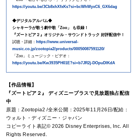
https://youtu.be/3Cb8xhXfxKs?si=bcWhWyxC6_GX6dag
◆デジタルアルバム◆
シャキーラが歌う劇中歌「Zoo」 も収録！
『ズートピア２』オリジナル・サウンドトラック 好評配信中！
試聴・詳細：
https://www.universal-
music.co.jp/zootopia2/products/00050087591120/
「Zoo」ミュージック・ビデオ：
https://youtu.be/Kw3935PH01E?si=b7JR2j-DOpuDlKdA
【作品情報】
『ズートピア２』 ディズニープラスで見放題独占配信
中
原題：Zootopia2 /全米公開：2025年11月26日/配給：
ウォルト・ディズニー・ジャパン
コピーライト表記© 2026 Disney Enterprises, Inc. All
Rights Reserved.