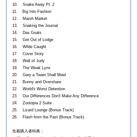
10. Snake Away Pt. 2
11. Big Into Fashion
12. Marsh Market
13. Snaking the Journal
14. Das Goats
15. Get Out of Lodge
16. Wilde Caught
17. Cover Story
18. Wall of Judy
19. The Weak Lynx
20. Gary a Twain Shall Meet
21. Bunny and Overshare
22. World's Worst Detention
23. Our Differences Don't Make Any Difference
24. Zootopia 2 Suite
25. Lizard Lounge (Bonus Track)
26. Flash from the Past (Bonus Track)
先着購入者特典：