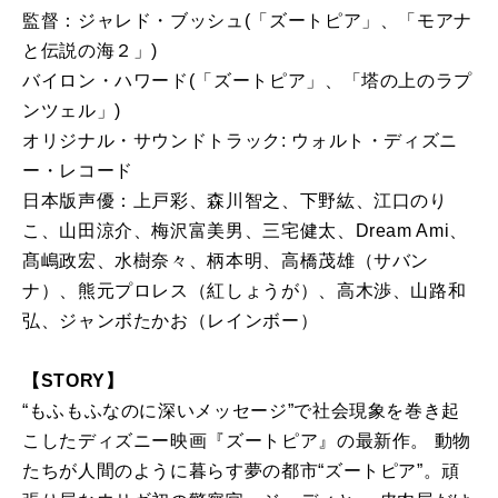
監督：ジャレド・ブッシュ(「ズートピア」、「モアナ
と伝説の海２」)
バイロン・ハワード(「ズートピア」、「塔の上のラプ
ンツェル」)
オリジナル・サウンドトラック: ウォルト・ディズニ
ー・レコード
日本版声優：上戸彩、森川智之、下野紘、江口のり
こ、山田涼介、梅沢富美男、三宅健太、Dream Ami、
髙嶋政宏、水樹奈々、柄本明、高橋茂雄（サバン
ナ）、熊元プロレス（紅しょうが）、高木渉、山路和
弘、ジャンボたかお（レインボー）
【STORY】
“もふもふなのに深いメッセージ”で社会現象を巻き起
こしたディズニー映画『ズートピア』の最新作。 動物
たちが人間のように暮らす夢の都市“ズートピア”。頑