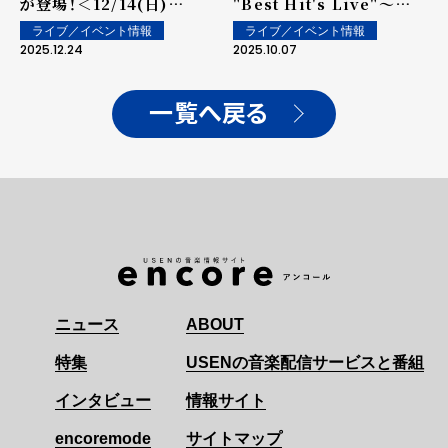
が登場！＜12/14(日)
"Best Hit's Live"～
『Reina Washio Zepp
Episode 0～』を開催!!
ライブ／イベント情報
ライブ／イベント情報
Live Tour 2025
気合いの金髪復活！東京公
2025.12.24
2025.10.07
「freivor」"Request
演ゲストに鷲尾伶菜が登
Live part2"』東京公演オ
場！＜10/06(月) 東京公演
フィシャルレポート＞
オフィシャルレポート＞
一覧へ戻る
ニュース
ABOUT
特集
USENの音楽配信サービスと番組
インタビュー
情報サイト
encoremode
サイトマップ