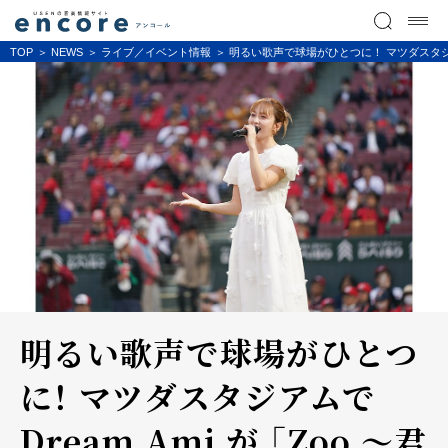
TOP
NEWS
ライブ／イベント情報
明るい歌声で球場がひとつに！ マツダスタジアム
明るい歌声で球場がひとつ
に！ マツダスタジアムで
Dream Ami が 「Zoo ～君