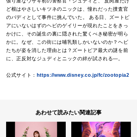
張り屋なウサギ初の警察官・ジュディと、 皮肉屋だけ
ど根はやさしいキツネのニックは、憧れだった捜査官
のバディとして事件に挑んでいた。 ある日、ズートピ
アにいないはずのヘビのゲイリーが現れたことをきっ
かけに、その誕生の裏に隠された驚くべき秘密が明ら
かに。なぜ、この街には哺乳類しかいないのか？ヘビ
たちが姿を消した理由とは？ズートピア最大の謎を前
に、正反対なジュディとニックの絆が試される―。
公式サイト：
https://www.disney.co.jp/fc/zootopia2
あわせて読みたい関連記事