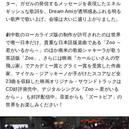
ター。ガゼルの発信するメッセージを表現したエネル
ギッシュな歌詞を、Dream Amiが透明感あふれる明る
い歌声で歌い上げ、会場は大いに盛り上がりました。
劇中歌のローカライズ版の制作が許可されたのは世界
で唯一日本だけ、貴重な日本語版楽曲である「Zoo ～
君がいるから～」のほか南米の歌姫シャキーラが歌う
英語版「Zoo」、さらには映画『カールじいさんの空
飛ぶ家』でアカデミー賞とグラミー賞を受賞した作曲
家、マイケル・ジアッキーノが手がけたスコアなど全
23曲を収録した映画オリジナル・サウンドトラックは
CD好評発売中、デジタルシングル『Zoo ～君がいる
から～』 も好評配信中。音楽からも「ズートピア」の
世界をお楽しみください！