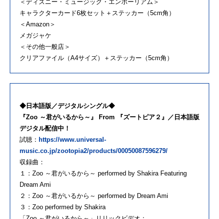
＜ディズニー・ミュージック・エンポーリアム＞
キャラクターカード6枚セット＋ステッカー（5cm角）
＜Amazon＞
メガジャケ
＜その他一般店＞
クリアファイル（A4サイズ）＋ステッカー（5cm角）
◆日本語版／デジタルシングル◆
『Zoo ～君がいるから～』 From 『ズートピア２』／日本語版
デジタル配信中！
試聴：
https://www.universal-
music.co.jp/zootopia2/products/00050087596279/
収録曲：
１：Zoo ～君がいるから～ performed by Shakira Featuring
Dream Ami
２：Zoo ～君がいるから～ performed by Dream Ami
３：Zoo performed by Shakira
「Zoo ～君がいるから～」リリックビデオ：