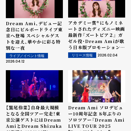
アカデミー賞®にもノミネ
Dream Ami、デビュー記
ートされたディズニー映画
念日にビルボードライブ東
最新作『ズートピア２』 ガ
京へ登場 スペシャルゲス
ゼル役・Dream Amiが歌
トを迎え、華やかに彩る特
う日本版プロモーションソ
別な一夜
ング 「Zoo 〜君がいるか
2026.02.04
リリース情報
ライブ／イベント情報
ら〜」のリリックビデオが
2026.04.12
公開！
【鷲尾伶菜】自身最大規模
Dream Ami ソロデビュ
となる全国ツアー完走！東
ー10周年記念 8年ぶりの
京公演ゲストにはDream
ソロツアー『Dream Ami
AmiとDream Shizuka
LIVE TOUR 2025