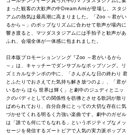
ゴールデンウイーク真っ只中のマツダスタジアムに集
まった観客の大歓声の中Dream Amiが登場し、スタジ
アムの熱気は最高潮に高まりました。「Zoo ～君がい
るから～」のポップなリズムに合わせて歌声が場内に
響き渡ると、マツダスタジアムには手拍子と歓声があ
ふれ、会場全体が一体感に包まれました。
日本版プロモーションソング『Zoo ～君がいるから
～』は、キャッチーでダンサブルなポップソング。リ
ズミカルなテンポの中に、「さんざんな日の終わり 君
とふたりでおさえてた気持ち解き放つのよ」、「君が
いるから ほら 世界は輝く」と劇中のジュディとニッ
クのバディとしての関係性を彷彿とさせる歌詞が散り
ばめられており、自分自身にとっての大切な存在に気
づかせてくれる明るく力強い楽曲です。劇中のガゼル
は「誰でも何にでもなれる」というポジティブなメッ
セージを発信するズートピアで人気の実力派ポップス