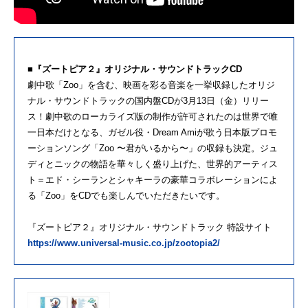
■『ズートピア２』オリジナル・サウンドトラックCD
劇中歌「Zoo」を含む、映画を彩る音楽を一挙収録したオリジ
ナル・サウンドトラックの国内盤CDが3月13日（金）リリー
ス！劇中歌のローカライズ版の制作が許可されたのは世界で唯
一日本だけとなる、ガゼル役・Dream Amiが歌う日本版プロモ
ーションソング「Zoo 〜君がいるから〜」の収録も決定。ジュ
ディとニックの物語を華々しく盛り上げた、世界的アーティス
ト＝エド・シーランとシャキーラの豪華コラボレーションによ
る「Zoo」をCDでも楽しんでいただきたいです。
『ズートピア２』オリジナル・サウンドトラック 特設サイト
https://www.universal-music.co.jp/zootopia2/