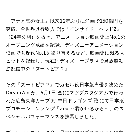
『アナと雪の女王』以来12年ぶりに洋画で150億円を
突破、全世界興行収入では『インサイド・ヘッド2』
（24年公開）を抜き、アニメーション映画史上No.1の
オープニング成績を記録、ディズニーアニメーション
映画でも歴代No.1を塗り替えるなど、映画史に残る大
ヒットを記録し、現在はディズニープラスで見放題独
占配信中の『ズートピア２』。
その『ズートピア２』でガゼル役日本版声優を務めた
Dream Amiが、5月1日(金)にマツダスタジアムで行わ
れた広島東洋カープ 対 中日ドラゴンズ 戦 にて日本版
プロモーションソング「Zoo ～君がいるから～」のス
ペシャルパフォーマンスを披露しました。