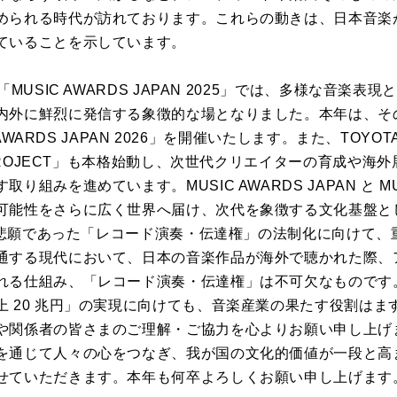
められる時代が訪れております。これらの動きは、日本音楽
ていることを示しています。
「MUSIC AWARDS JAPAN 2025」では、多様な音楽
内外に鮮烈に発信する象徴的な場となりました。本年は、そ
 AWARDS JAPAN 2026」を開催いたします。また、TOYO
Y PROJECT」も本格始動し、次世代クリエイターの育成や
組みを進めています。MUSIC AWARDS JAPAN と M
可能性をさらに広く世界へ届け、次代を象徴する文化基盤と
年の悲願であった「レコード演奏・伝達権」の法制化に向けて
通する現代において、日本の音楽作品が海外で聴かれた際、
れる仕組み、「レコード演奏・伝達権」は不可欠なものです。政
上 20 兆円」の実現に向けても、音楽産業の果たす役割はま
や関係者の皆さまのご理解・ご協力を心よりお願い申し上げ
を通じて人々の心をつなぎ、我が国の文化的価値が一段と高
せていただきます。本年も何卒よろしくお願い申し上げます