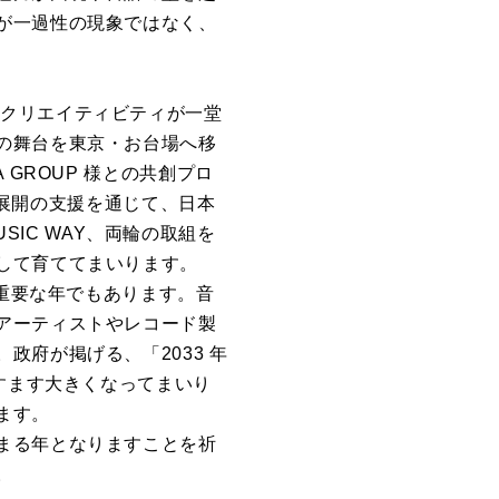
が一過性の現象ではなく、
表現とクリエイティビティが一堂
の舞台を東京・お台場へ移
TA GROUP 様との共創プロ
海外展開の支援を通じて、日本
USIC WAY、両輪の取組を
して育ててまいります。
、重要な年でもあります。音
アーティストやレコード製
府が掲げる、「2033 年
すます大きくなってまいり
ます。
まる年となりますことを祈
。