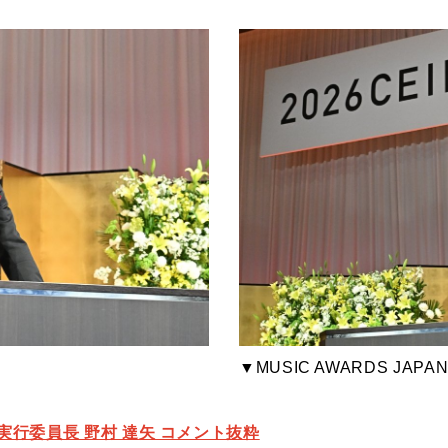
▼MUSIC AWARDS JAP
AN 実行委員長 野村 達矢 コメント抜粋