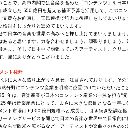
うことで、高市内閣では音楽を含めた「コンテンツ」を日本
成立した 550 億円を超える補正予算も活用して、このコン
ご支援をお約束し、官民連携で強力に後押しをしてまいりま
た検討もしっかりと進めてまいります。
せて日本の音楽を世界の高みへと押し上げてまいりましょう
はあると思います。力を合わせましょう。頑張りましょう。
皆さま、そして日本中で頑張っているアーティスト、クリエ
す。誠にありがとうございました。
 コメント抜粋
バルに大きな盛り上がりを見せ、注目されております。その
長戦略分野にコンテンツ産業を明確に位置づけていただいたこ
25 年は、音楽産業が日本のコンテンツ産業の一翼を担う“
025 年は音楽産業にとって、まさに大きな節目となる一年に
ント市場は 6,000 億円規模へと成長し、引き続き堅調な
リーミングサービスを通じて日本の音楽が世界中で日常的に
みならず欧米へ広がるなど、アーティストや楽曲そのものの