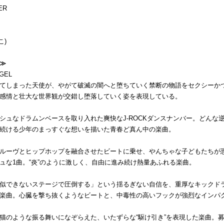
ER
こ)
≫
GEL
てしまった天使が、やがて破滅の闇へと堕ちていく禁断の物語をセクシーか
感情と壮大な世界観が交錯し堕落していく姿を表現している。
シュなドラムンベースを取り入れた爽快なJ-ROCKダンスナンバー。どんな
続ける少年のまっすぐな想いを描いた青春ど真ん中の楽曲。
ルーヴとヒップホップを融合させたビートに乗せ、やんちゃな子どもたちが
ュな1曲。“炎”のように激しく、自由に進み続け熱量あふれる楽曲。
似できないステージで圧倒する」という揺るぎない自信を、重厚なキックドラム
楽曲。心臓を撃ち抜くようなビートと、中毒性の高いフックが強烈なインパ
猫のような振る舞いになぞらえた、いたずらな“駆け引き”を表現した楽曲。