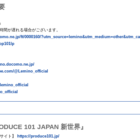
要
界』
開始時間が遅れる場合がございます。
ocomo.ne.jp/ft/0000160/?utm_source=lemino&utm_medium=other&utm_c
op101lp
mino.docomo.ne.jp/
be.com/@Lemino_official
lemino_official
_official
ODUCE 101 JAPAN 新世界』
式サイト】
https://produce101.jp/