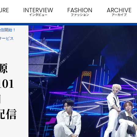
URE
INTERVIEW
FASHION
ARCHIVE
インタビュー
ファッション
アーカイブ
配信開始！
信サービス
源
01
日
配信