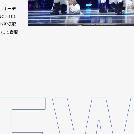
ルオーデ
E 101
曲の音源配
スにて音源