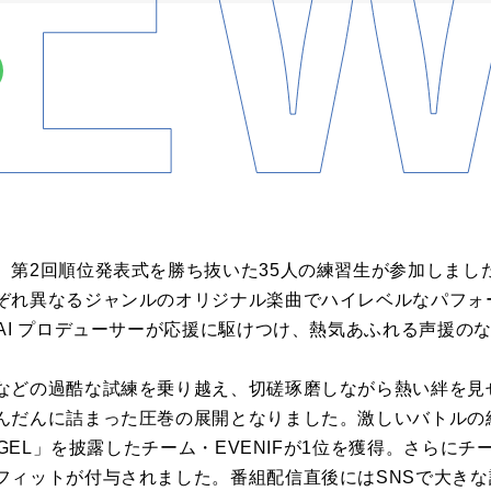
、第2回順位発表式を勝ち抜いた35人の練習生が参加しまし
ぞれ異なるジャンルのオリジナル楽曲でハイレベルなパフォ
AI プロデューサーが応援に駆けつけ、熱気あふれる声援の
などの過酷な試練を乗り越え、切磋琢磨しながら熱い絆を見
んだんに詰まった圧巻の展開となりました。激しいバトルの
ANGEL」を披露したチーム・EVENIFが1位を獲得。さらに
フィットが付与されました。番組配信直後にはSNSで大き