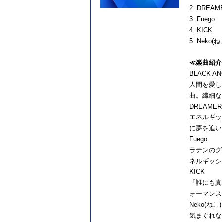
2. DREAM
3. Fuego
4. KICK
5. Neko(ね
≪楽曲紹介
BLACK AN
人間を愛し
曲。繊細な
DREAMER
エネルギッ
に夢を追い
Fuego
ラテンのグ
ネルギッシ
KICK
「誰にも真
ォーマンス
Neko(ねこ)
気まぐれな