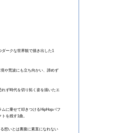
つダークな世界観で描き出した1
逆境や荒波にも立ち向かい、諦めず
恐れず時代を切り拓く姿を描いたエ
に乗せて叩きつけるHipHopパフ
クトを残す1曲。
募る想いとは裏腹に素直になれない