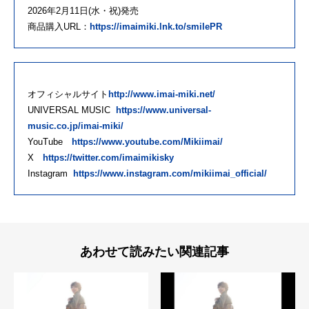
2026年2月11日(水・祝)発売
商品購入URL：
https://imaimiki.lnk.to/smilePR
オフィシャルサイト
http://www.imai-miki.net/
UNIVERSAL MUSIC
https://www.universal-
music.co.jp/imai-miki/
YouTube
https://www.youtube.com/Mikiimai/
X
https://twitter.com/imaimikisky
Instagram
https://www.instagram.com/mikiimai_official/
あわせて読みたい関連記事