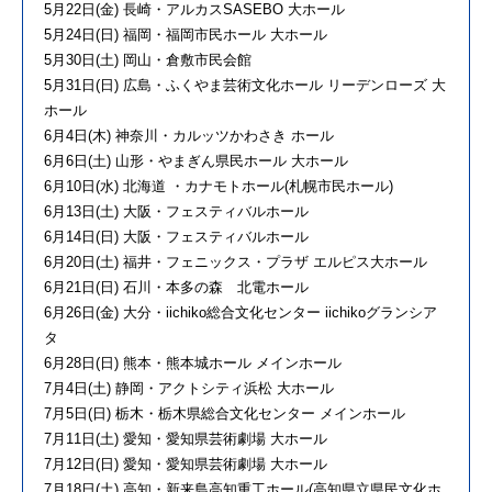
5月22日(金) 長崎・アルカスSASEBO 大ホール
5月24日(日) 福岡・福岡市民ホール 大ホール
5月30日(土) 岡山・倉敷市民会館
5月31日(日) 広島・ふくやま芸術文化ホール リーデンローズ 大
ホール
6月4日(木) 神奈川・カルッツかわさき ホール
6月6日(土) 山形・やまぎん県民ホール 大ホール
6月10日(水) 北海道 ・カナモトホール(札幌市民ホール)
6月13日(土) 大阪・フェスティバルホール
6月14日(日) 大阪・フェスティバルホール
6月20日(土) 福井・フェニックス・プラザ エルピス大ホール
6月21日(日) 石川・本多の森 北電ホール
6月26日(金) 大分・iichiko総合文化センター iichikoグランシア
タ
6月28日(日) 熊本・熊本城ホール メインホール
7月4日(土) 静岡・アクトシティ浜松 大ホール
7月5日(日) 栃木・栃木県総合文化センター メインホール
7月11日(土) 愛知・愛知県芸術劇場 大ホール
7月12日(日) 愛知・愛知県芸術劇場 大ホール
7月18日(土) 高知・新来島高知重工ホール(高知県立県民文化ホ