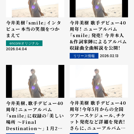
今井美樹『smile』インタ
今井美樹 歌手デビュー40
ビュー――本当の笑顔をつか
周年！ ニューアルバム
まえて
『smile』発売！ 今井本人
&作詞家陣によるアルバム
encoreオリジナル
収録曲全曲解説を公開！
2026.04.04
2026.02.13
リリース情報
今井美樹 歌手デビュー40
今井美樹、歌手デビュー40
周年！今年5月からの全国
周年！ニューアルバム
ツアースケジュール、チケ
『smile』に収録の「美しい
ット発売など詳細を発表！
場所 ～Final
さらに、ニューアルバム
Destination～」１月22