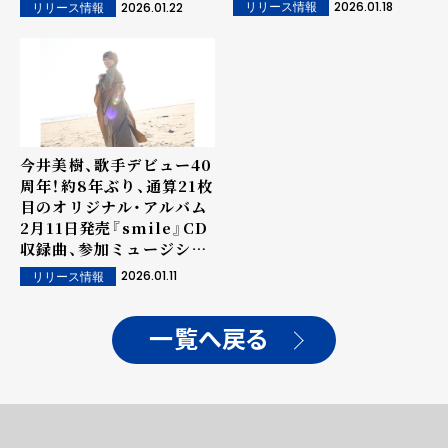
『smile』発売にさきがけ
日より先行配信＆PV公開！
2026.01.18
2026.01.22
リリース情報
リリース情報
て、特設サイトをOPEN！
今井美樹、歌手デビュー40
周年！約8年ぶり、通算21枚
目のオリジナル・アルバム
2月11日発売『smile』CD
収録曲、参加ミュージシャ
ンを公開！さらには購入特
2026.01.11
リリース情報
典絵柄も公開！
一覧へ戻る