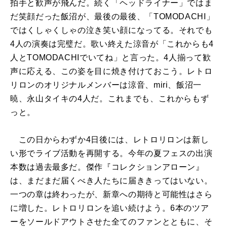
拍手と歓声が飛んだ。続く「ヘッドライナー」ではま
だ笑顔だった飯沼が、最後の最後、「TOMODACHI」
ではくしゃくしゃの泣き笑い顔になってる。それでも
4人の演奏は完璧だ。歌い終えた涼音が「これからも4
人とTOMODACHIでいてね」と言った。4人揃って歓
声に応える、この姿を目に焼き付けておこう。レトロ
リロンのオリジナルメンバーは涼音、miri、飯沼一
暁、永山タイキの4人だ。これまでも、これからもず
っと。
この日からわずか4日後には、レトロリロンは新し
い形でライブ活動を再開する。今年の夏フェスの出演
本数は過去最多だ。傑作『コレクションアローン』
は、まだまだ届くべき人たちに届ききってはいない。
一つの章は終わったが、新章への期待と可能性はさら
に増した。レトロリロンを追い続けよう。6本のツア
ーをソールドアウトさせた全てのファンとともに、そ