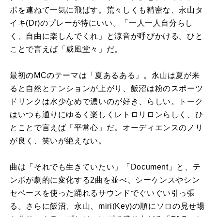
ポを連ねて一気に飛ばす。荒々しくも精密な、永山タ
イキ(Dr)のプレーが特にいい。「一人一人自分らし
く、自由に楽しんでくれ」と涼音が呼びかける。ひと
ことで言えば「威風堂々」だ。
最初のMCのテーマは「夏あるある」。永山は夏が来
ると自然とテンションが上がり、飯沼は粉のスポーツ
ドリンクは水少なめで濃いのが好き、らしい。トーク
はいつも通りにゆるく楽しくレトロリロンらしく、ひ
とことで言えば「平常心」だ。オーディエンスのノリ
が良く、笑いが絶えない。
曲は「それでも生きていたい」「Document」と、テ
ンポが劇的に変化する2曲を並べ、シーケンスやシン
セベースを使った踊れるサウンドでぐいぐい引っ張
る。さらに飯沼、永山、miri(Key)の順にソロの見せ場