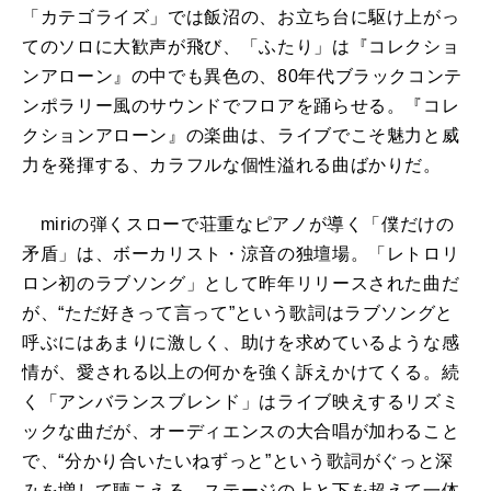
「カテゴライズ」では飯沼の、お立ち台に駆け上がっ
てのソロに大歓声が飛び、「ふたり」は『コレクショ
ンアローン』の中でも異色の、80年代ブラックコンテ
ンポラリー風のサウンドでフロアを踊らせる。『コレ
クションアローン』の楽曲は、ライブでこそ魅力と威
力を発揮する、カラフルな個性溢れる曲ばかりだ。
miriの弾くスローで荘重なピアノが導く「僕だけの
矛盾」は、ボーカリスト・涼音の独壇場。「レトロリ
ロン初のラブソング」として昨年リリースされた曲だ
が、“ただ好きって言って”という歌詞はラブソングと
呼ぶにはあまりに激しく、助けを求めているような感
情が、愛される以上の何かを強く訴えかけてくる。続
く「アンバランスブレンド」はライブ映えするリズミ
ックな曲だが、オーディエンスの大合唱が加わること
で、“分かり合いたいねずっと”という歌詞がぐっと深
みを増して聴こえる。ステージの上と下を超えて一体