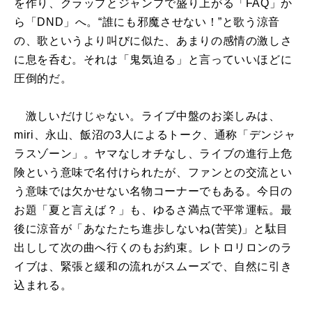
を作り、クラップとジャンプで盛り上がる「FAQ」か
ら「DND」へ。“誰にも邪魔させない！”と歌う涼音
の、歌というより叫びに似た、あまりの感情の激しさ
に息を呑む。それは「鬼気迫る」と言っていいほどに
圧倒的だ。
激しいだけじゃない。ライブ中盤のお楽しみは、
miri、永山、飯沼の3人によるトーク、通称「デンジャ
ラスゾーン」。ヤマなしオチなし、ライブの進行上危
険という意味で名付けられたが、ファンとの交流とい
う意味では欠かせない名物コーナーでもある。今日の
お題「夏と言えば？」も、ゆるさ満点で平常運転。最
後に涼音が「あなたたち進歩しないね(苦笑)」と駄目
出しして次の曲へ行くのもお約束。レトロリロンのラ
イブは、緊張と緩和の流れがスムーズで、自然に引き
込まれる。