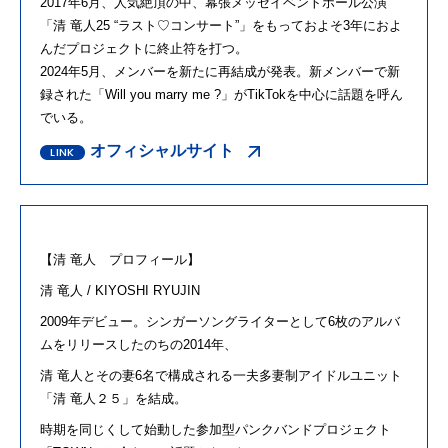
2017年6月、人気絶頂の中、幕張メッセイベントホール公演
「清 竜人25 “ラスト♡コンサート”」をもっておよそ3年におよ
んだプロジェクトに終止符を打つ。
2024年5月、メンバーを新たに再結成が発表。新メンバーで新
録された「Will you marry me ?」がTikTokを中心に話題を呼ん
でいる。
オフィシャルサイト
【清 竜人 プロフィール】
清 竜人 / KIYOSHI RYUJIN
2009
年デビュー。シンガーソングライターとして6枚のアルバ
ムをリリースしたのちの2014年、
清 竜人とその妻6名で構成される一夫多妻制アイドルユニット
「清 竜人２５」を結成。
時期を同じくして始動した参加型パンクバンドプロジェクト