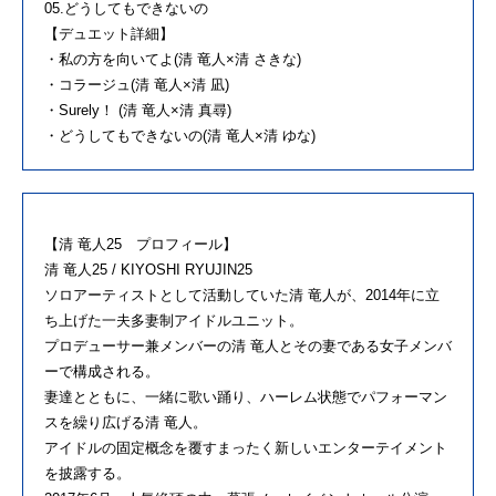
05.どうしてもできないの
【デュエット詳細】
・私の方を向いてよ(清 竜人×清 さきな)
・コラージュ(清 竜人×清 凪)
・Surely！ (清 竜人×清 真尋)
・どうしてもできないの(清 竜人×清 ゆな)
【清 竜人25 プロフィール】
清 竜人25 / KIYOSHI RYUJIN25
ソロアーティストとして活動していた清 竜人が、2014年に立
ち上げた一夫多妻制アイドルユニット。
プロデューサー兼メンバーの清 竜人とその妻である女子メンバ
ーで構成される。
妻達とともに、一緒に歌い踊り、ハーレム状態でパフォーマン
スを繰り広げる清 竜人。
アイドルの固定概念を覆すまったく新しいエンターテイメント
を披露する。