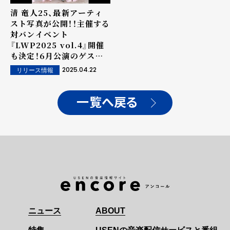
清 竜人25、最新アーティ
スト写真が公開！！主催する
対バンイベント
『LWP2025 vol.4』開催
も決定！6月公演のゲスト
に礼賛が出演
2025.04.22
リリース情報
一覧へ戻る
ニュース
ABOUT