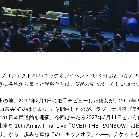
奈央プロジェクト2026キックオフイベント?いくぜぶどうかん!
きに各地から集った観客たちは、GWの真っ只中らしい賑わ
の地。2017年2月1日に歌手デビューした彼女が、2017年
山奈央“虹のはじまり”」を開催したのが、ラゾーナ川崎プラザ
ainbow”at 日本武道館を開催。今回は来たる2027年3月11日
0th Anniv. Final Live「OVER THE RAINBO
り」から、歩みを重ねての「キックオフ」へ──。チケット