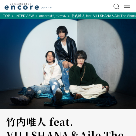
TOP
INTERVIEW
encoreオリジナル
竹内唯人 feat. VILLSHANA＆Aile 
竹内唯人 feat.
VILLSHANA＆Aile The