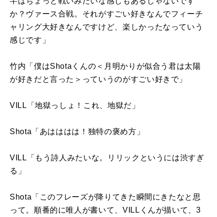
半ばちょっと戦いみたいな感じもあるじゃないです
か？ヴァース合戦。それがすごい好きなんでフィーチ
ャリング大好きなんですけど、楽しかったなっていう
感じです」
竹内「僕はShotaくんの＜月明かりが似合う君は太陽
が好きだと言った＞っていうのがすごい好きで」
VILL「地獄っしょ！これ、地獄だ」
Shota「あはははは！独特の褒め方」
VILL「もう詩人みたいな。リリックというには渋すぎ
る」
Shota「このフレーズが降りてきた瞬間にきたなと思
って。順番的に唯人が書いて、VILLくんが描いて、3