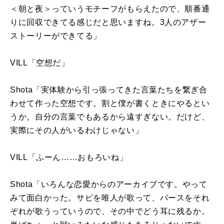
＜朝と夜＞っていうモチーフがもらえたので、順番通
りに回収できてる感じだと思いますね。3人のアザー
ストーリーができてる」
VILL「空想だ」
Shota「実体験から引っ張ってきた言葉たちを繋ぎ合
わせて作った空想です。割と僕が書くときにやるとい
うか。自分の言葉でもあるから遠すぎない。だけど、
実際にその人がいるわけじゃない」
VILL「ふーん……おもろいね」
Shota「いろんな恋愛からのアーカイブです。やって
みて面白かった。サビを唯人が歌って、バースをそれ
ぞれが歌うっていうので、その中でどう耳に残るか。