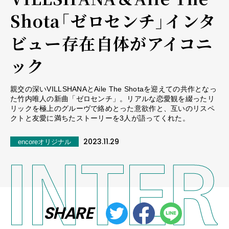
Shota「ゼロセンチ」インタ
ビュー――存在自体がアイコニ
ック
親交の深いVILLSHANAとAile The Shotaを迎えての共作となっ
た竹内唯人の新曲「ゼロセンチ」。リアルな恋愛観を綴ったリ
リックを極上のグルーヴで絡めとった意欲作と、互いのリスペ
クトと友愛に満ちたストーリーを3人が語ってくれた。
2023.11.29
encoreオリジナル
SHARE