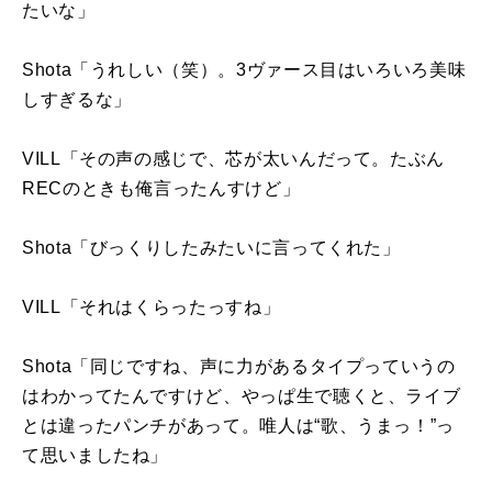
たいな」
Shota「うれしい（笑）。3ヴァース目はいろいろ美味
しすぎるな」
VILL「その声の感じで、芯が太いんだって。たぶん
RECのときも俺言ったんすけど」
Shota「びっくりしたみたいに言ってくれた」
VILL「それはくらったっすね」
Shota「同じですね、声に力があるタイプっていうの
はわかってたんですけど、やっぱ生で聴くと、ライブ
とは違ったパンチがあって。唯人は“歌、うまっ！”っ
て思いましたね」