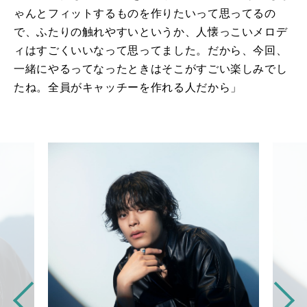
ゃんとフィットするものを作りたいって思ってるの
で、ふたりの触れやすいというか、人懐っこいメロデ
ィはすごくいいなって思ってました。だから、今回、
一緒にやるってなったときはそこがすごい楽しみでし
たね。全員がキャッチーを作れる人だから」