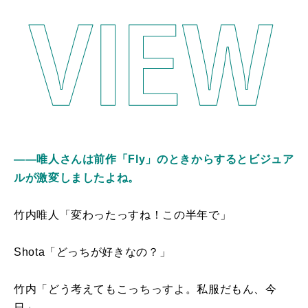
――唯人さんは前作「Fly」のときからするとビジュア
ルが激変しましたよね。
竹内唯人「変わったっすね！この半年で」
Shota「どっちが好きなの？」
竹内「どう考えてもこっちっすよ。私服だもん、今
日」