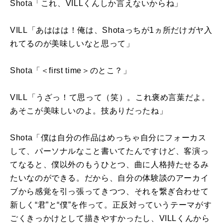
Shota「これ、VILLくんしか言えないからね」
VILL「あははは！俺は、Shotaっちが1ヵ所だけガヤ入
れてるのが美味しいなと思って」
Shota「＜first time＞のとこ？」
VILL「うざっ！て思って（笑）。これ褒め言葉だよ。
あそこが美味しいのよ。技ありだったね」
Shota「僕は自分の作品はめっちゃ自分にフォーカス
して、パーソナルなこと書いてたんですけど、客演っ
てなると、僕以外のもうひとつ、曲に人格持たせるみ
たいなのができる。だから、自分の体験談のアーカイ
ブから感覚を引っ張ってきつつ、それを繋ぎ合わせて
新しく“君”と“僕”を作って。正反対っていうテーマがす
ごくきっかけとして描きやすかったし、VILLくんから