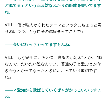
ど似てる」という正反対なふたりの距離を書いてます
ね。
VILL「僕は唯人がくれたテーマとフックにちょっと寄
り添いつつ、もう自分の体験談ってことで」
――会いに行っちゃってますもんね。
VILL「もう完全に。あと僕、寝るのが朝6時とか、7時
なんで、だいたい逆なんすよ。普通の子と遊ぶとか付
き合うとかってなったときに……っていう歌詞です
ね」
――＜愛知から飛ばしていくぜ＞がかっこいいっすよ
ね。