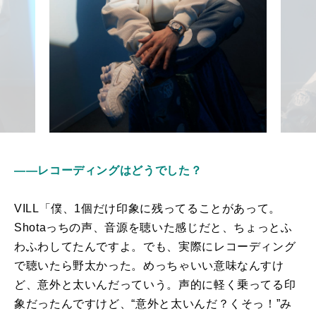
――レコーディングはどうでした？
VILL「僕、1個だけ印象に残ってることがあって。
Shotaっちの声、音源を聴いた感じだと、ちょっとふ
わふわしてたんですよ。でも、実際にレコーディング
で聴いたら野太かった。めっちゃいい意味なんすけ
ど、意外と太いんだっていう。声的に軽く乗ってる印
象だったんですけど、“意外と太いんだ？くそっ！”み