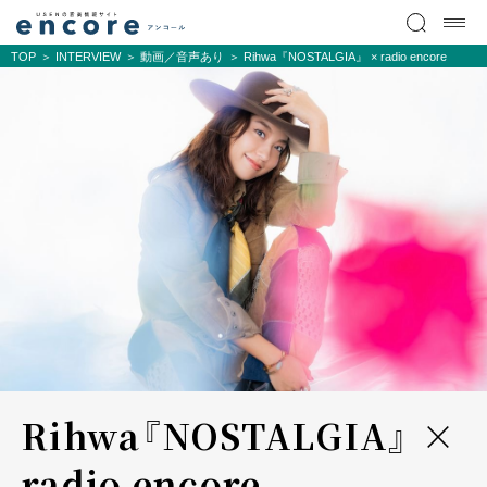
TOP
INTERVIEW
動画／音声あり
Rihwa『NOSTALGIA』 × radio encore
Rihwa『NOSTALGIA』 ×
radio encore