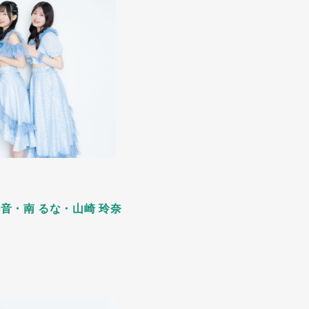
⼼⾳・南 るな・⼭崎 玲奈