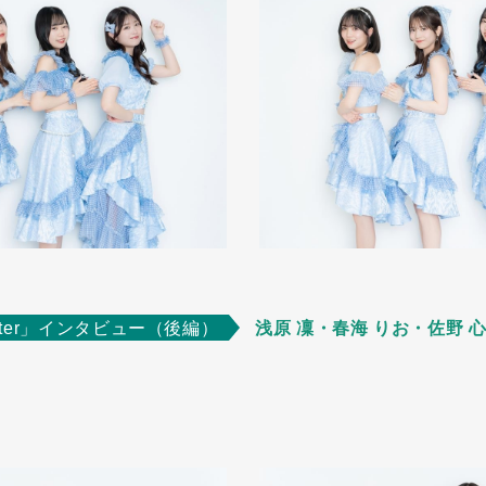
Glitter」インタビュー（後編）
浅原 凜・春海 りお・佐野 