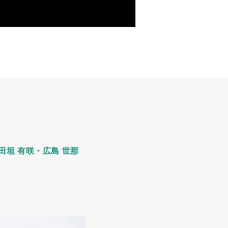
⽥垣 有咲・広島 世那