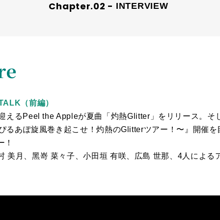
INTERVIEW
re
AL TALK（前編）
eel the Appleが夏曲「灼熱Glitter」をリリース。そして、
〜ぴるあぽ旋風巻き起こせ！灼熱のGlitterツアー！〜』開
ー！
 美⽉、⿊嵜 菜々⼦、⼩⽥垣 有咲、広島 世那、4人によるアフ