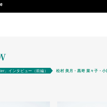
EW
Glitter」インタビュー（前編）
松村 美⽉・黒嵜 菜々⼦・⼩