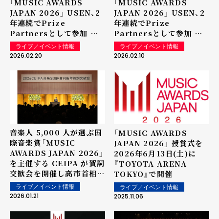
「MUSIC AWARDS
「MUSIC AWARDS
JAPAN 2026」 USEN、2
JAPAN 2026」 USEN、2
年連続でPrize
年連続でPrize
Partnersとして参加 リ
Partnersとして参加 リ
クエスト特別賞「推し活リ
クエスト特別賞「推し活リ
ライブ／イベント情報
ライブ／イベント情報
クエスト・アーティスト・
クエスト・アーティスト・
2026.02.20
2026.02.10
オブ・ザ・イヤー
オブ・ザ・イヤー
powered by USEN」を
powered by USEN」を
実施～最新のアーティスト
実施
ランキング1-100位
（2026年2月18日現在）を
公開!
音楽人 5,000 人が選ぶ国
「MUSIC AWARDS
際音楽賞「MUSIC
JAPAN 2026」 授賞式を
AWARDS JAPAN 2026」
2026年6月13日(土)に
を主催する CEIPA が賀詞
『TOYOTA ARENA
交歓会を開催し高市首相が
TOKYO』で開催
「日本の音楽を世界の高み
ライブ／イベント情報
ライブ／イベント情報
へ」と期待
2026.01.21
2025.11.06