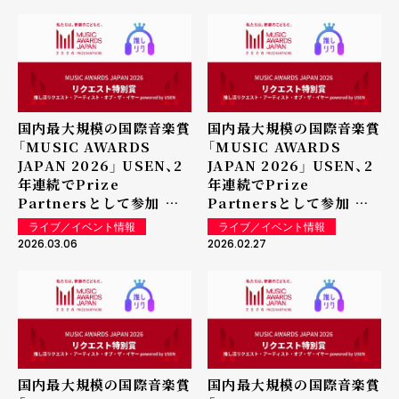
「MUSIC AWARDS
JAPAN 2026」～
国内最大規模の国際音楽賞
国内最大規模の国際音楽賞
「MUSIC AWARDS
「MUSIC AWARDS
JAPAN 2026」 USEN、2
JAPAN 2026」 USEN、2
年連続でPrize
年連続でPrize
Partnersとして参加 リ
Partnersとして参加 リ
クエスト特別賞「推し活リ
クエスト特別賞「推し活リ
ライブ／イベント情報
ライブ／イベント情報
クエスト・アーティスト・
クエスト・アーティスト・
2026.03.06
2026.02.27
オブ・ザ・イヤー
オブ・ザ・イヤー
powered by USEN」を
powered by USEN」を
実施～最新のアーティスト
実施～最新のアーティスト
ランキング1-100位
ランキング1-100位
（2026年3月4日現在）を
（2026年2月25日現在）を
公開!
公開!
国内最大規模の国際音楽賞
国内最大規模の国際音楽賞