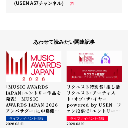
（USEN A57チャンネル）
あわせて読みたい関連記事
「MUSIC AWARDS
リクエスト特別賞「推し活
JAPAN」エントリー作品を
リクエスト・アーティス
発表！ 「MUSIC
ト・オブ・ザ・イヤー
AWARDS JAPAN 2026
powered by USEN」 フ
アンバサダー」に中島健
ァン投票で「エントリーア
人、畑芽育が決定
ーティスト」50組決定！ ～
ライブ／イベント情報
ライブ／イベント情報
国内最大規模の国際音楽賞
2026.03.21
2026.03.19