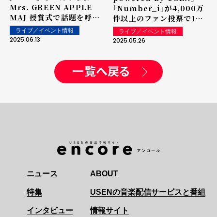
Mrs. GREEN APPLE
「Number_i」が4,000万
MAJ 授賞式で話題を呼ん
件以上のファン投票で1位
だステージパフォーマンス
に決定！ 5/22（木）
ライブ／イベント情報
ライブ／イベント情報
映像を本日 6 月 13 日
「MUSIC AWARDS
2025.06.13
2025.05.26
（金）20:00 より公式
JAPAN 2025 Grand
YouTube で公開！
Ceremony」で発表・表彰
一覧へ戻る
ニュース
ABOUT
特集
USENの音楽配信サービスと番組
インタビュー
情報サイト