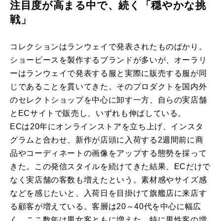
注目度が高まる中で、続く「穏やかな挑
戦」
コレクションはランウェイで発表されたものばかり。
ショーピースを製作するブランドが多いが、オーラリ
ーはランウェイで発表する服と実際に販売する服が同
じであることを貫いてきた。そのプロダクトを国内外
のセレクトショップを中心に卸す一方、自らの実店舗
とECサイトで販売し、いずれも伸ばしている。
ECは20年にオンラインストアを立ち上げ、インスタ
グラムと合わせ、新作が店頭に入荷する2週間前に商
品やコーディネートの画像をアップする態勢を採って
きた。この発信スタイルを続けてきた結果、ECだけで
なく実店舗の客数も増えたという。素材感やサイズ感
などを感じたいと、入荷日を目掛けて旗艦店に来店す
る顧客が増えている。客層は20～40代を中心に幅広
く、ここ数年は男女客ともに増えた。特に男性客の増