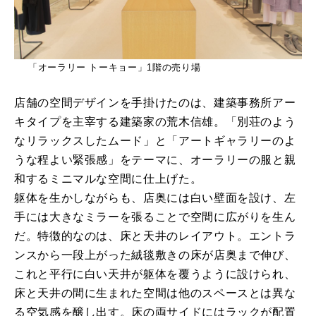
「オーラリー トーキョー」1階の売り場
店舗の空間デザインを手掛けたのは、建築事務所アー
キタイプを主宰する建築家の荒木信雄。「別荘のよう
なリラックスしたムード」と「アートギャラリーのよ
うな程よい緊張感」をテーマに、オーラリーの服と親
和するミニマルな空間に仕上げた。
躯体を生かしながらも、店奥には白い壁面を設け、左
手には大きなミラーを張ることで空間に広がりを生ん
だ。特徴的なのは、床と天井のレイアウト。エントラ
ンスから一段上がった絨毯敷きの床が店奥まで伸び、
これと平行に白い天井が躯体を覆うように設けられ、
床と天井の間に生まれた空間は他のスペースとは異な
る空気感を醸し出す。床の両サイドにはラックが配置