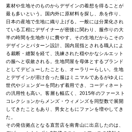
素材や生地そのものからデザインの着想を得ることが
最も多いという。国内外に原材料を探し、糸を作り、
日本の産地で生地に織り上げる。一般には分業化され
ている工程にデザイナーが密接に関わり、服作りの大
半の時間を生地作りに費やす。その生地だからこその
デザインとパターン設計、国内屈指とされる職人によ
る裁断・縫製を経て、洗練された穏やかなシルエット
の服へと収斂される。生地問屋を母体とするブランド
としてデビューしたことも、オーラリーらしい。生地
とデザインが溶け合った服はミニマルであるがゆえに
世代やジェンダーを問わず着用でき、コーディネート
の汎用性も高い。客層も幅広く、2015年のファースト
コレクションからメンズ・ウィメンズを同型数で展開
してきたこともあり、男女ともにファンを増やしてき
た。
その発信拠点となる直営店を南青山に出店したのは、