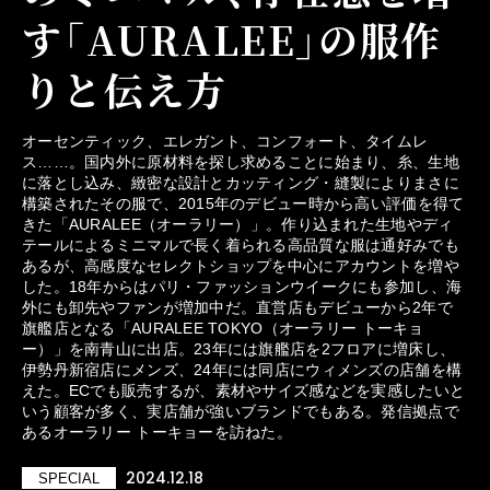
す「AURALEE」の服作
りと伝え方
オーセンティック、エレガント、コンフォート、タイムレ
ス……。国内外に原材料を探し求めることに始まり、糸、生地
に落とし込み、緻密な設計とカッティング・縫製によりまさに
構築されたその服で、2015年のデビュー時から高い評価を得て
きた「AURALEE（オーラリー）」。作り込まれた生地やディ
テールによるミニマルで長く着られる高品質な服は通好みでも
あるが、高感度なセレクトショップを中心にアカウントを増や
した。18年からはパリ・ファッションウイークにも参加し、海
外にも卸先やファンが増加中だ。直営店もデビューから2年で
旗艦店となる「AURALEE TOKYO（オーラリー トーキョ
ー）」を南青山に出店。23年には旗艦店を2フロアに増床し、
伊勢丹新宿店にメンズ、24年には同店にウィメンズの店舗を構
えた。ECでも販売するが、素材やサイズ感などを実感したいと
いう顧客が多く、実店舗が強いブランドでもある。発信拠点で
あるオーラリー トーキョーを訪ねた。
2024.12.18
SPECIAL