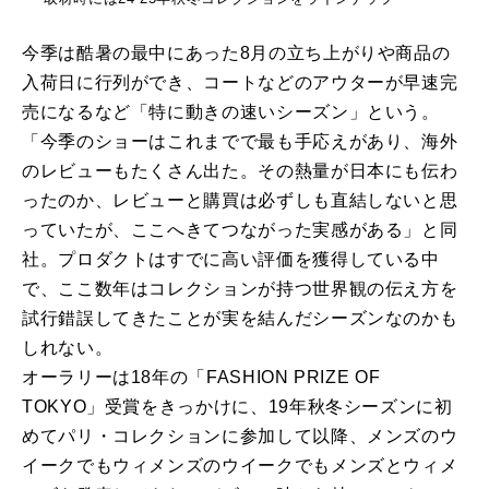
今季は酷暑の最中にあった8月の立ち上がりや商品の
入荷日に行列ができ、コートなどのアウターが早速完
売になるなど「特に動きの速いシーズン」という。
「今季のショーはこれまでで最も手応えがあり、海外
のレビューもたくさん出た。その熱量が日本にも伝わ
ったのか、レビューと購買は必ずしも直結しないと思
っていたが、ここへきてつながった実感がある」と同
社。プロダクトはすでに高い評価を獲得している中
で、ここ数年はコレクションが持つ世界観の伝え方を
試行錯誤してきたことが実を結んだシーズンなのかも
しれない。
オーラリーは18年の「FASHION PRIZE OF
TOKYO」受賞をきっかけに、19年秋冬シーズンに初
めてパリ・コレクションに参加して以降、メンズのウ
イークでもウィメンズのウイークでもメンズとウィメ