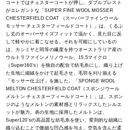
コートではチェスターコートが押し。ダブルブレスト
がエレガントな「SUPER FINE WOOL MOSSER
CHESTERFIELD COAT （スーパーファインウール
モッサー チェスターフィールドコート）」は、くるぶ
し丈のオーバーサイズフィットで温かく、見た目に反
して軽やかに着こなせる。それを可能にしているの
は、カシミヤと同等の繊度を持つオーストラリア産の
ウルトラファインメリノウール。15.5マイクロ
（Super160's）を独自の配合で紡毛糸にし、織り上げ
た生地に縮絨をかけて起毛させ、毛羽を刈り揃える
「モッサー仕上げ」を施した。「SPONGE WOOL
MELTON CHESTERFIELD COAT（スポンジウール
メルトン チェスターフィールドコート）」は、スポン
ジのようなメルトンの素材感とリラックスしたシルエ
ットが魅力。表の生地に採用したメルトンは、
Super120'sの高品質な紡毛糸を使い、変則的な組織に
織り込むことで微細な凹凸感を与え、空気を含んだ柔