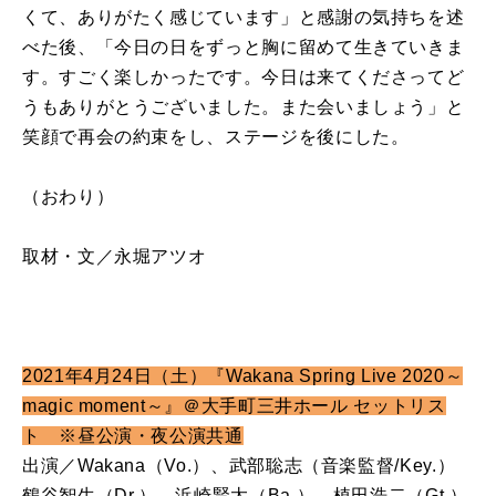
くて、ありがたく感じています」と感謝の気持ちを述
べた後、「今日の日をずっと胸に留めて生きていきま
す。すごく楽しかったです。今日は来てくださってど
うもありがとうございました。また会いましょう」と
笑顔で再会の約束をし、ステージを後にした。
（おわり）
取材・文／永堀アツオ
2021年4月24日（土）『Wakana Spring Live 2020～
magic moment～』＠大手町三井ホール セットリス
ト ※昼公演・夜公演共通
出演／Wakana（Vo.）、武部聡志（音楽監督/Key.）
鶴谷智生（Dr.）、浜崎賢太（Ba.）、植田浩二（Gt.）