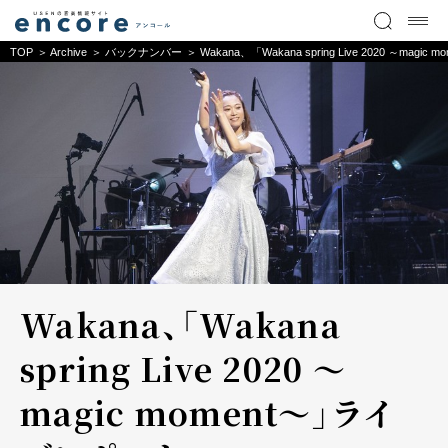
TOP
Archive
バックナンバー
Wakana、「Wakana spring Live 2020 ～mag
Wakana、「Wakana
spring Live 2020 ～
magic moment～」ライ