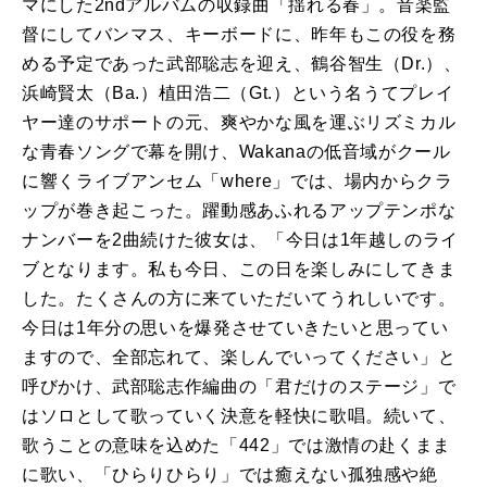
マにした2ndアルバムの収録曲「揺れる春」。音楽監
督にしてバンマス、キーボードに、昨年もこの役を務
める予定であった武部聡志を迎え、鶴谷智生（Dr.）、
浜崎賢太（Ba.）植田浩二（Gt.）という名うてプレイ
ヤー達のサポートの元、爽やかな風を運ぶリズミカル
な青春ソングで幕を開け、Wakanaの低音域がクール
に響くライブアンセム「where」では、場内からクラ
ップが巻き起こった。躍動感あふれるアップテンポな
ナンバーを2曲続けた彼女は、「今日は1年越しのライ
ブとなります。私も今日、この日を楽しみにしてきま
した。たくさんの方に来ていただいてうれしいです。
今日は1年分の思いを爆発させていきたいと思ってい
ますので、全部忘れて、楽しんでいってください」と
呼びかけ、武部聡志作編曲の「君だけのステージ」で
はソロとして歌っていく決意を軽快に歌唱。続いて、
歌うことの意味を込めた「442」では激情の赴くまま
に歌い、「ひらりひらり」では癒えない孤独感や絶