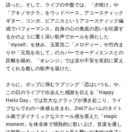
語った。そして、ライブの中盤では、「夕焼け」や
「アキノサクラ」をウッドベース、アコースティック
ギター、コンガ、ピアニカというアコースティック編
成でパフォーマンス。自身の心の奥底の思いを吐露す
るかのように重く深い歌声でホールを満たした
「myself」を挟み、玉置浩二「メロディー」や竹内ま
りや「元気を出して」のカバーでオーディエンスとの
距離を縮め、「オレンジ」では涙や不安を笑顔に変え
てくれる癒しの歌声を届けた。
さらに、ポップに弾むラブソング「恋はいつも」や、
この日のライブで出会えた感謝を伝える「Happy
Hello Day」では壮大なクラップが沸き起こり、ライ
ブならでわの一体感も生まれ、2ndアルバムのタイト
ル曲でダイナミックなスケール感を湛えた「magic
moment」を体全体で情熱的に歌い上げ、音楽を通し