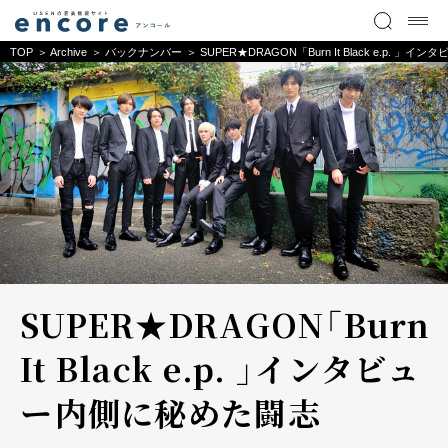
TOP
Archive
バックナンバー
SUPER★DRAGON「Burn It Black e.p.
SUPER★DRAGON「Burn
It Black e.p. 」インタビュ
ー――内側に秘めた闘志