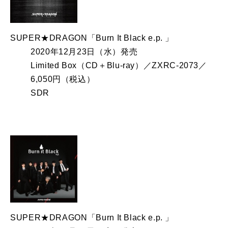
SUPER★DRAGON「Burn It Black e.p. 」
2020年12月23日（水）発売
Limited Box（CD＋Blu-ray）／ZXRC-2073／
6,050円（税込）
SDR
SUPER★DRAGON「Burn It Black e.p. 」