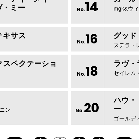
14
ヴ・ミー
mgk&ウ
No.
16
テキサス
グッド
No.
ステラ・
クスペクテーショ
ラヴ・
18
セイレム
No.
ハウ・
20
ー
ニン
No.
ゴールデ