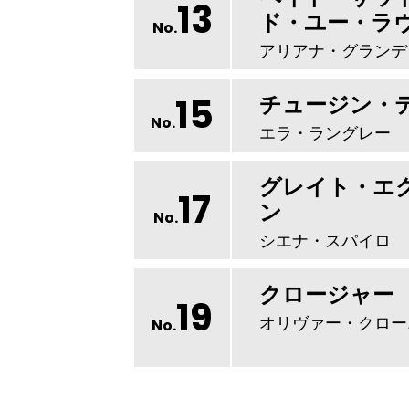
13
ド・ユー・ラ
No.
アリアナ・グランデ
15
チュージン・
No.
エラ・ラングレー
グレイト・エ
17
ン
No.
シエナ・スパイロ
クロージャー
19
オリヴァー・クロー
No.