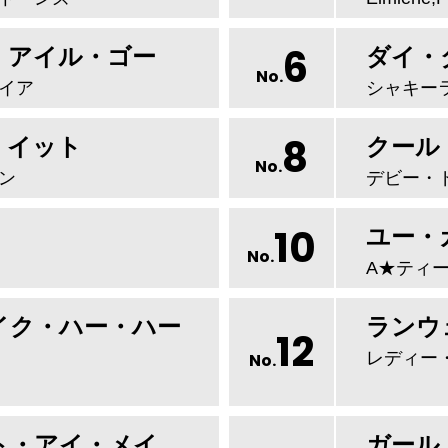
6
・アイル・ゴー
ダイ・
No.
イア
シャキー
8
・イット
クール
No.
ン
デビー・
10
ユー・
No.
A★ティ
イク・ハー・ハー
ランウ
12
レディー
No.
ト・アイ・メイ
ガール