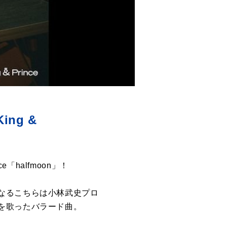
ng &
「halfmoon」！
なるこちらは小林武史プロ
を歌ったバラード曲。