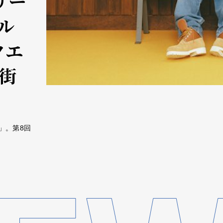
リー
ル
クエ
街
」。第8回