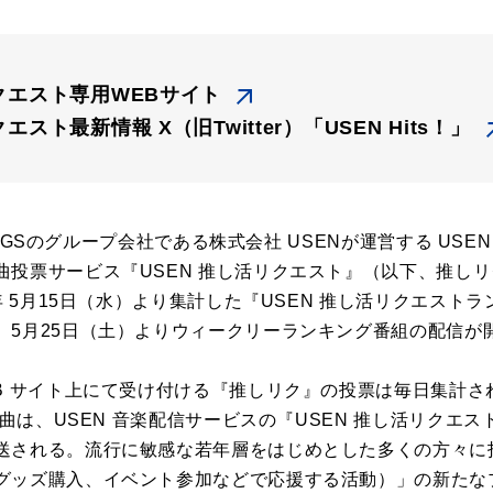
リクエスト専用WEBサイト
エスト最新情報 X（旧Twitter）「USEN Hits！」
LDINGSのグループ会社である株式会社 USENが運営する US
曲投票サービス『USEN 推し活リクエスト』（以下、推し
4年 5月15日（水）より集計した『USEN 推し活リクエスト
。5月25日（土）よりウィークリーランキング番組の配信が
EB サイト上にて受け付ける『推しリク』の投票は毎日集計
の楽曲は、USEN 音楽配信サービスの『USEN 推し活リクエ
送される。流行に敏感な若年層をはじめとした多くの方々に
グッズ購入、イベント参加などで応援する活動）」の新たな