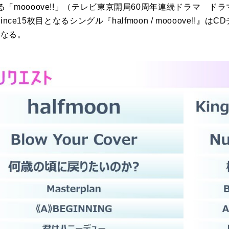
「moooove!!」（テレビ東京開局60周年連続ドラマ ド
rince15枚目となるシングル『halfmoon / moooove!!
となる。