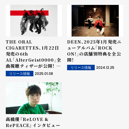
THE ORAL
DEEN、2025年1月発売ニ
CIGARETTES、1月22日
ューアルバム「ROCK
発売の6th
ON!」の店舗別特典を全公
AL「AlterGeist0000」全
開！
曲視聴ティザーが公開！ さ
2024.12.25
リリース情報
らに、ALリード
2025.01.08
リリース情報
「DIKIDANDAN」のコン
セプトビジュアルも公開！
高橋優『ReLOVE &
RePEACE』インタビュー――