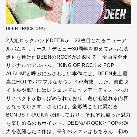
DEEN『ROCK ON!』
2人組ロックバンドDEENが、22枚目となるニューア
ルバムをリリース！デビュー30周年を越えてさらなる
進化を遂げたDEENのROCKが炸裂する、全曲完全オ
リジナルのアルバム。"KING OF ROCK & POP
ALBUM"と呼ぶにふさわしい本作には、DEEN史上最
高にHOTでパワフルなサウンドが満載。また、楽曲タ
イトルや歌詞にはレジェンドロックアーティストへの
リスペクトが散りばめられており、遊び心溢れる内容
となっています。さらには、全形態ごとに異なる
BONUS TRACKを収録しており、それぞれ違った魅力
を楽しめるのもポイント。DEENのROCKとPOPの魅
力を凝縮した本作は、長年のファンはもちろん、初め