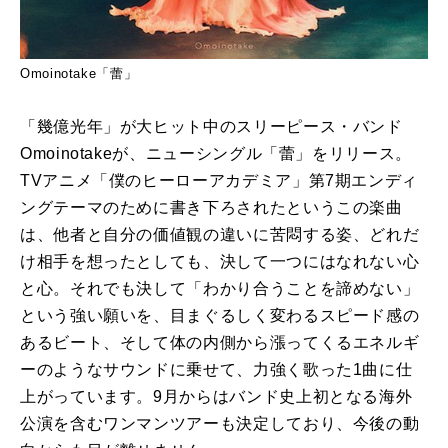
Omoinotake「蕾」
「幾億光年」が大ヒット中のスリーピース・バンド
Omoinotakeが、ニューシングル「蕾」をリリース。
TVアニメ「僕のヒーローアカデミア」第7期エンディ
ングテーマのために書き下ろされたというこの楽曲
は、他者と自分の価値観の違いに苦悶する姿、どれだ
け相手を想ったとしても、決して一つにはなれない心
と心。それでも決して「わかり合うことを諦めない」
という強い願いを、目まぐるしく変わるスピード感の
あるビート、そして体の内側から漲ってくるエネルギ
ーのようなサウンドに乗せて、力強く歌った1曲に仕
上がっています。9月からはバンド史上初となる海外
公演を含むワンマンツアーも決定しており、今後の動