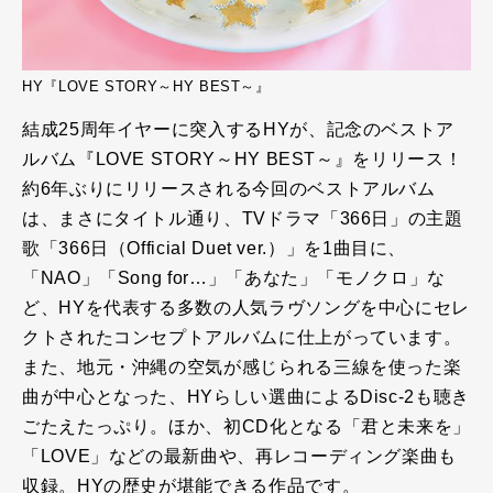
HY『LOVE STORY～HY BEST～』
結成25周年イヤーに突入するHYが、記念のベストア
ルバム『LOVE STORY～HY BEST～』をリリース！
約6年ぶりにリリースされる今回のベストアルバム
は、まさにタイトル通り、TVドラマ「366日」の主題
歌「366日（Official Duet ver.）」を1曲目に、
「NAO」「Song for…」「あなた」「モノクロ」な
ど、HYを代表する多数の人気ラヴソングを中心にセレ
クトされたコンセプトアルバムに仕上がっています。
また、地元・沖縄の空気が感じられる三線を使った楽
曲が中心となった、HYらしい選曲によるDisc-2も聴き
ごたえたっぷり。ほか、初CD化となる「君と未来を」
「LOVE」などの最新曲や、再レコーディング楽曲も
収録。HYの歴史が堪能できる作品です。