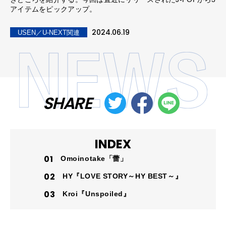
アイテムをピックアップ。
2024.06.19
USEN／U-NEXT関連
SHARE
INDEX
Omoinotake「蕾」
HY『LOVE STORY～HY BEST～』
Kroi『Unspoiled』