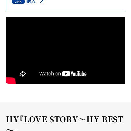
購入
HY『LOVE STORY～HY BEST
～』