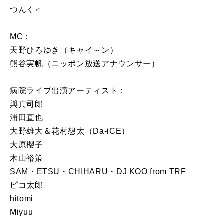
つんく♂
MC：
天野ひろゆき（キャイ～ン）
熊谷実帆（ニッポン放送アナウンサー）
病院ライブ出演アーティスト：
與真司郎
浦田直也
大野雄大＆花村想太（Da-iCE）
大原櫻子
木山裕策
SAM・ETSU・CHIHARU・DJ KOO from TRF
ピコ太郎
hitomi
Miyuu