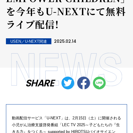
を今年もU-NEXTにて無料
ライブ配信！
2025.02.14
USEN／U-NEXT関連
SHARE
動画配信サービス「
U-NEXT
」は、
2
月
15
日（土）に開催される
小児がん治療支援啓発番組「
LEC TV 2025
～子どもたちの『生
きる力』をつくる～
supported by HIROTSU
バイオサイエン