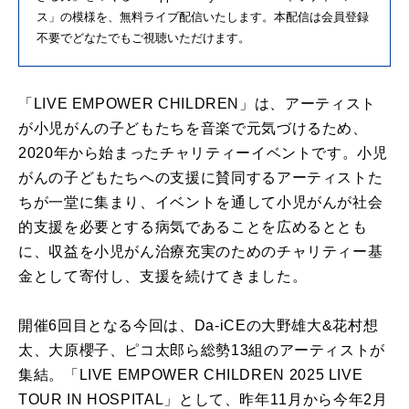
ス」の模様を、無料ライブ配信いたします。本配信は会員登録
不要でどなたでもご視聴いただけます。
「
LIVE EMPOWER CHILDREN
」は、アーティスト
が小児がんの子どもたちを音楽で元気づけるため、
2020
年から始まったチャリティーイベントです。小児
がんの子どもたちへの支援に賛同するアーティストた
ちが一堂に集まり、イベントを通して小児がんが社会
的支援を必要とする病気であることを広めるととも
に、収益を小児がん治療充実のためのチャリティー基
金として寄付し、支援を続けてきました。
開催
6
回目となる今回は、
Da-iCE
の大野雄大
&
花村想
太、大原櫻子、ピコ太郎ら総勢
13
組のアーティストが
集結。「
LIVE EMPOWER CHILDREN 2025 LIVE
TOUR IN HOSPITAL
」として、昨年
11
月から今年
2
月