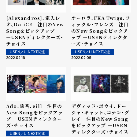
[Alexandros]、家入レ
オーロラ、FKA Twigs、フ
オ、Da-iCE 注目のNew
ィックル・フレンズ 注目
Songをピックアップ
のNew Songをピックア
―USENディレクターズ・
ップ ―USENディレクタ
チョイス
ーズ・チョイス
USEN／U-NEXT関連
USEN／U-NEXT関連
2022.02.16
2022.02.09
Ado、絢香、eill 注目の
デヴィッド・ボウイ、ドー
New Songをピックアッ
ジャ・キャット、コナン・グ
プ ―USENディレクター
レイ 注目のNew Song
ズ・チョイス
をピックアップ ―USEN
ディレクターズ・チョイス
USEN／U-NEXT関連