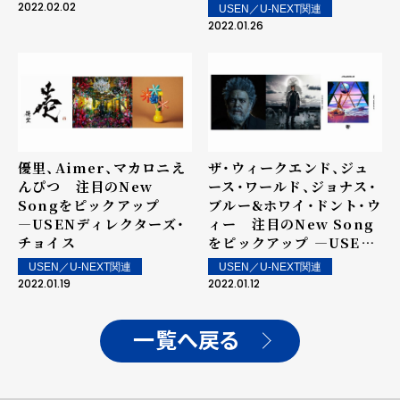
2022.02.02
USEN／U-NEXT関連
2022.01.26
優里、Aimer、マカロニえ
ザ・ウィークエンド、ジュ
んぴつ 注目のNew
ース・ワールド、ジョナス・
Songをピックアップ
ブルー&ホワイ・ドント・ウ
―USENディレクターズ・
ィー 注目のNew Song
チョイス
をピックアップ ―USEN
ディレクターズ・チョイス
USEN／U-NEXT関連
USEN／U-NEXT関連
2022.01.19
2022.01.12
一覧へ戻る