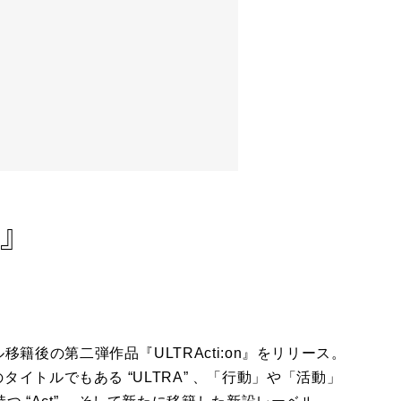
』
n』
ーベル移籍後の第二弾作品『ULTRActi:on』をリリース。
イトルでもある “ULTRA” 、「行動」や「活動」