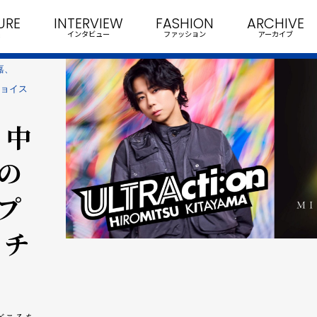
URE
INTERVIEW
FASHION
ARCHIVE
インタビュー
ファッション
アーカイブ
美嘉、
チョイス
、中
目の
ップ
・チ