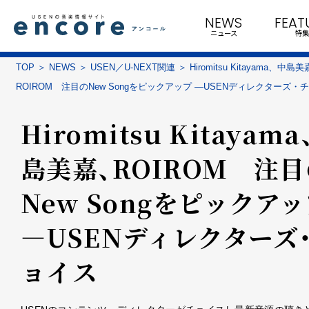
NEWS
FEAT
ニュース
特集
TOP
NEWS
USEN／U-NEXT関連
Hiromitsu Kitayama、中島
ROIROM 注目のNew Songをピックアップ ―USENディレクターズ・
Hiromitsu Kitayama
島美嘉、ROIROM 注
New Songをピックア
―USENディレクターズ
ョイス