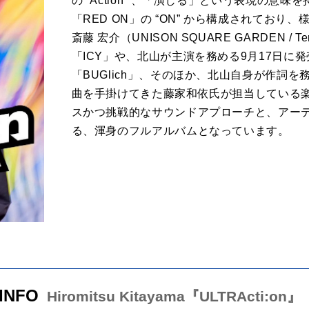
の “Action” 、「演じる」という表現の意味
「RED ON」の “ON” から構成されてお
斎藤 宏介（UNISON SQUARE GARDEN / 
「ICY」や、北山が主演を務める9月17日に発
「BUGlich」、そのほか、北山自身が作詞を
曲を手掛けてきた藤家和依氏が担当している楽
スかつ挑戦的なサウンドアプローチと、アー
る、渾身のフルアルバムとなっています。
 INFO
Hiromitsu Kitayama『ULTRActi:on』