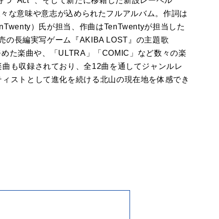
を持つ “Act” 、そして新たに移籍した新設レーベル
り、様々な意味や意志が込められたフルアルバム。作詞は
TenTwenty）氏が担当、作曲はTenTwentyが担当した
売の長編実写ゲーム『AKIBA LOST』の主題歌
務めた楽曲や、「ULTRA」「COMIC」など数々の楽
曲も収録されており、全12曲を通してジャンルレ
ティストとして進化を続ける北山の現在地を体感でき