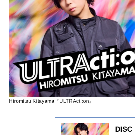
Hiromitsu Kitayama『ULTRActi:on』
DISC