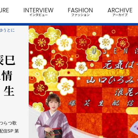
URE
INTERVIEW
FASHION
ARCHIVE
インタビュー
ファッション
アーカイブ
ゆうとに
辰巳
人情
 生
はつらつ歌
信SP 第