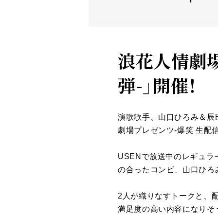
浪花人情劇場
弾-」開催！
演歌歌手、山口ひろみ＆辰巳
劇場プレゼンツ-爆笑 生配信S
USENで放送中のレギュラ
の合ったコンビ、山口ひろ
2人が織りなすトークと、
満足度の高い内容になりそ