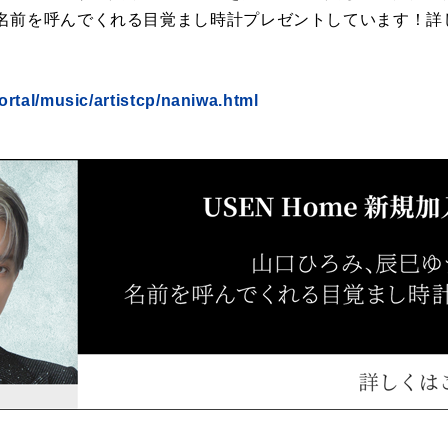
名前を呼んでくれる目覚まし時計プレゼントしています！詳
ortal/music/artistcp/naniwa.html