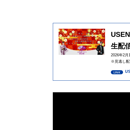
USE
生配信
2026年2
※見逃し配信
U