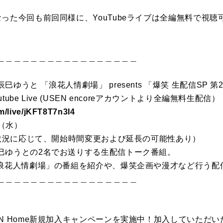
った今回も前回同様に、YouTubeライブは全編無料で視
＿＿＿＿＿＿＿＿＿＿＿＿＿＿＿＿＿
ゆうと 「浪花人情劇場」 presents 「爆笑 生配信SP 第
be Live (USEN encoreアカウントより全編無料生配信）
m/live/jKFT8T7n3I4
日（水）
※状況に応じて、開始時間変更および延長の可能性あり）
巳ゆうとの2名でお送りする生配信トーク
番組。
情劇場」の番組を紹介や、
爆笑企画や漫才など行う配
＿＿＿＿＿＿＿＿＿＿＿＿＿＿＿＿＿
EN Home新規加入キャンペーンを実施中！加入していただ