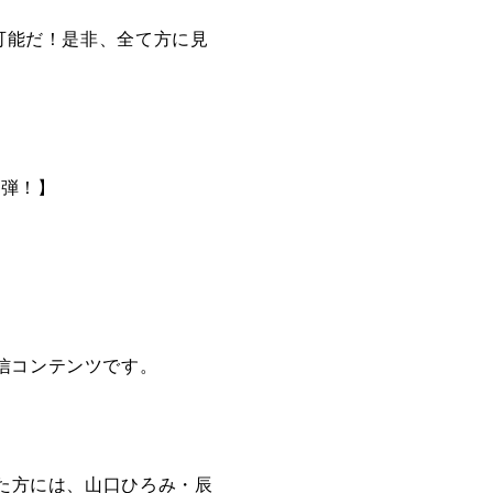
聴可能だ！是非、全て方に見
2弾！】
信コンテンツです。
いた方には、山口ひろみ・辰