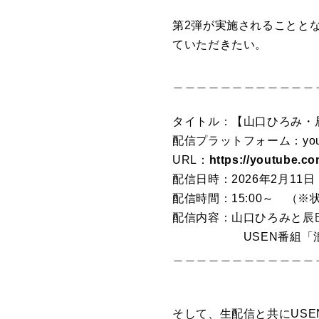
第2弾が実施されることとな
ていただきたい。
＿＿＿＿＿＿＿＿＿＿＿＿
タイトル：【山口ひろみ・辰巳
配信プラットフォーム：youtu
URL：
https://youtube.co
配信日時：2026年2月11
配信時間：15:00～ （
配信内容：
山口ひろみと辰
USEN番組「浪花人
＿＿＿＿＿＿＿＿＿＿＿＿
そして、生配信と共に
US