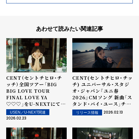
あわせて読みたい関連記事
CENT（セントチヒロ・チ
CENT(セントチヒロ・チッ
ッチ）全国ツアー「BIG
チ) ユニバーサル・スタジ
BIG LOVE TOUR
オ・ジャパン『ユニ春
FINAL LOVE YA
2026』CMソング 新曲「ス
♡♡♡」をU-NEXTにて独
タンド・バイ・ユース」チッ
占ライブ配信！
チが異世界で青春を過ごす
2026.02.13
USEN／U-NEXT関連
リリース情報
ミュージックビデオが公
2026.02.23
開！