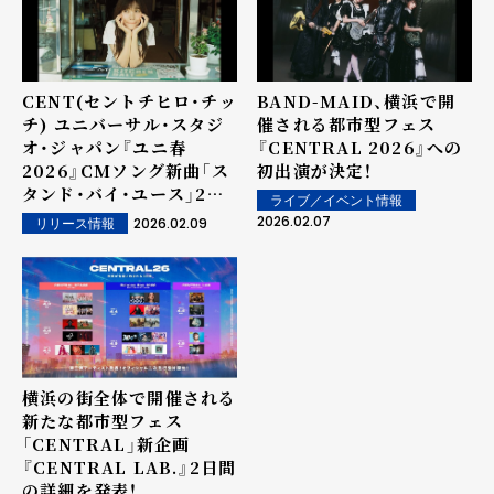
CENT(セントチヒロ・チッ
BAND-MAID、横浜で開
チ) ユニバーサル・スタジ
催される都市型フェス
オ・ジャパン『ユニ春
『CENTRAL 2026』への
2026』CMソング新曲「ス
初出演が決定！
タンド・バイ・ユース」2月
ライブ／イベント情報
11日(水)リリース！
2026.02.07
2026.02.09
リリース情報
横浜の街全体で開催される
新たな都市型フェス
「CENTRAL」新企画
『CENTRAL LAB.』2日間
の詳細を発表！