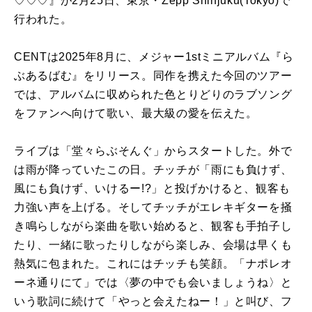
♡♡♡』が2月25日、東京・Zepp Shinjuku(Tokyo)で
行われた。
CENTは2025年8月に、メジャー1stミニアルバム『ら
ぶあるばむ』をリリース。同作を携えた今回のツアー
では、アルバムに収められた色とりどりのラブソング
をファンへ向けて歌い、最大級の愛を伝えた。
ライブは「堂々らぶそんぐ」からスタートした。外で
は雨が降っていたこの日。チッチが「雨にも負けず、
風にも負けず、いけるー!?」と投げかけると、観客も
力強い声を上げる。そしてチッチがエレキギターを掻
き鳴らしながら楽曲を歌い始めると、観客も手拍子し
たり、一緒に歌ったりしながら楽しみ、会場は早くも
熱気に包まれた。これにはチッチも笑顔。「ナポレオ
ーネ通りにて」では〈夢の中でも会いましょうね〉と
いう歌詞に続けて「やっと会えたねー！」と叫び、フ