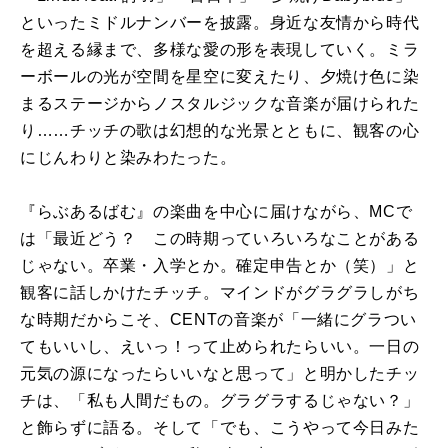
といったミドルナンバーを披露。身近な友情から時代
を超える縁まで、多様な愛の形を表現していく。ミラ
ーボールの光が空間を星空に変えたり、夕焼け色に染
まるステージからノスタルジックな音楽が届けられた
り……チッチの歌は幻想的な光景とともに、観客の心
にじんわりと染みわたった。
『らぶあるばむ』の楽曲を中心に届けながら、MCで
は「最近どう？ この時期っていろいろなことがある
じゃない。卒業・入学とか。確定申告とか（笑）」と
観客に話しかけたチッチ。マインドがグラグラしがち
な時期だからこそ、CENTの音楽が「一緒にグラつい
てもいいし、えいっ！って止められたらいい。一日の
元気の源になったらいいなと思って」と明かしたチッ
チは、「私も人間だもの。グラグラするじゃない？」
と飾らずに語る。そして「でも、こうやって今日みた