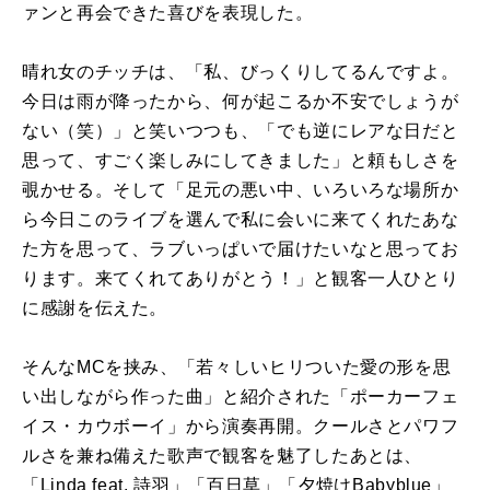
ァンと再会できた喜びを表現した。
晴れ女のチッチは、「私、びっくりしてるんですよ。
今日は雨が降ったから、何が起こるか不安でしょうが
ない（笑）」と笑いつつも、「でも逆にレアな日だと
思って、すごく楽しみにしてきました」と頼もしさを
覗かせる。そして「足元の悪い中、いろいろな場所か
ら今日このライブを選んで私に会いに来てくれたあな
た方を思って、ラブいっぱいで届けたいなと思ってお
ります。来てくれてありがとう！」と観客一人ひとり
に感謝を伝えた。
そんなMCを挟み、「若々しいヒリついた愛の形を思
い出しながら作った曲」と紹介された「ポーカーフェ
イス・カウボーイ」から演奏再開。クールさとパワフ
ルさを兼ね備えた歌声で観客を魅了したあとは、
「Linda feat. 詩羽」「百日草」「夕焼けBabyblue」