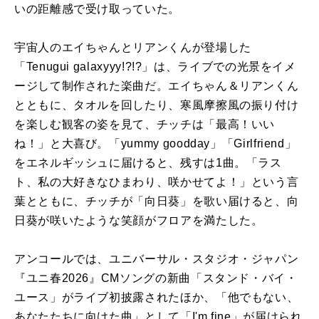
いの距離感で受け取っていた。
宇宙人のエイちゃんとリアンくんが登場した
「Tenugui galaxyyy!?!?」は、ライブでの光景をイメ
ージして制作された楽曲だ。エイちゃん＆リアンくん
とともに、タオルを回したり、寒風摩擦風の振り付け
を楽しむ観客の姿を見て、チッチは「最高！いい
ね！」と大喜び。「yummy goodday」「Girlfriend」
をエネルギッシュに届けると、残すは1曲。「ラス
ト、私の大好きなひまわり、咲かせてよ！」という言
葉とともに、チッチが「向日葵」を歌い届けると、向
日葵が咲いたような笑顔がフロアを満たした。
アンコールでは、ユニバーサル・スタジオ・ジャパン
『ユニ春2026』CMソングの新曲「スタンド・バイ・
ユース」がライブ初披露されたほか、「他でもない、
あなたたちに向けた曲」として「I'm fine」が届けられ