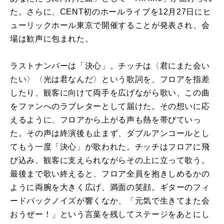
た。さらに、CENT初のホールライブを12月27日にヒ
ューリックホール東京で開催することが発表され、会
場は歓声に包まれた。
ラストナンバーは「決心」。チッチは〈君にまた会い
たい〉〈光は君なんだ〉という歌詞を、フロアを指差
したり、観客に向けて両手を広げながら歌い、この曲
をファンへのラブレターとして届けた。その想いに応
えるように、フロアから上がる声も熱を帯びていっ
た。その声は終演後も止まず、ダブルアンコールとし
てもう一度「決心」が歌われた。チッチはフロアに飛
び込み、観客に支えられながらその上に立って歌う。
最後まで歌い終えると、フロア全員を抱きしめるかの
ように両腕を大きく広げ、満面の笑顔。ギターのフィ
ードバックノイズが響くなか、「元気で生きてまた会
おうぜー！」という言葉を残してステージをあとにし