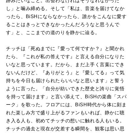
跡みたいなこと。出会わなければそうなれなかった
し」と噛み締める。そして「私は、音楽を届けてなか
ったら、BiSHにならなかったら、誰かをこんなに愛す
ることはきっとできなかったんだろうなと思うんで
す」と、ここまでの道のりを静かに辿る。
チッチは「死ぬまでに『愛って何ですか？』と聞かれ
たら、『これが私の答えです』と言える自分になりた
いなと思っています。だから、まだ上手く言葉にでき
ないんだけど、『ありがとう』と『愛してる』って気
持ちを今日も届けられたらいいなと思います」と誓う
ように言った。「自分が紡いできた歴史と誇りに覚悟
を持って届けます」と言い添えて、BiSHの楽曲「スパ
ーク」を歌った。フロアには、BiSH時代から体に刻ま
れた楽しみ方で盛り上がるファンもいれば、静かに聴
き入る人も、初めてチッチの想いに触れる人もいる。
チッチの過去と現在が交差する瞬間を、観客は思い思