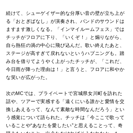
続けて、シューゲイザー的な分厚い音の壁が立ち上が
る「おとぎばなし」が演奏され、バンドのサウンドは
ますます激しくなる。「インマイルームフェス」では
チッチがフロアに下り、「いくぞ！」と煽りながら、
自ら熱狂の渦の中心に飛び込んだ。歌い終えたあと、
ステージが高すぎて戻れないというハプニングも。踏
み台を借りてようやく上がったチッチが、「これだ、
今日雨が降った理由は！」と言うと、フロアに和やか
な笑いが広がった。
次のMCでは、プライベートで宮城県女川町を訪れた
話や、ツアーで実感する「遠くにいる誰かと愛情を交
換しあえるって、なんて素敵な時間なんだろう」とい
う感覚について語られた。チッチは「今ここで歌って
いることや“あなたを愛したい”と思えることって、奇