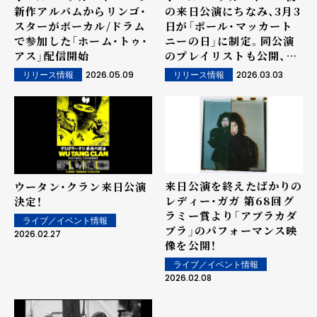
新作アルバムからリンゴ・
の来日公演にちなみ、3月3
スターがボーカル/ドラム
日が「ポール・マッカート
で参加した「ホーム・トゥ・
ニーの日」に制定。同公演
アス」配信開始
のプレイリストも公開、
YouTube特別番組も配信
2026.05.09
2026.03.03
リリース情報
リリース情報
来日公演を終えたばかりの
ウータン・クラン来日公演
レディー・ガガ 第68回グ
決定！
ラミー賞より「アブラカダ
ライブ／イベント情報
ブラ」のパフォーマンス映
2026.02.27
像を公開！
ライブ／イベント情報
2026.02.08