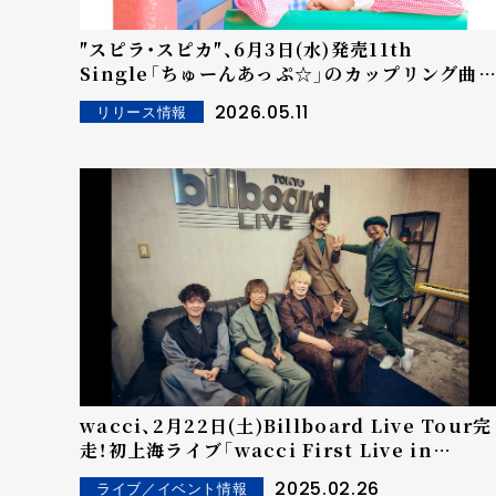
″スピラ・スピカ″、6月3日(水)発売11th
Single「ちゅーんあっぷ☆」のカップリング曲
に、 wacciのボーカル＆ギター・橋口洋平氏によ
2026.05.11
リリース情報
る提供楽曲「よくばり」の収録が決定！
wacci、2月22日(土)Billboard Live Tour完
走！初上海ライブ「wacci First Live in
Shanghai」開催！
2025.02.26
ライブ／イベント情報