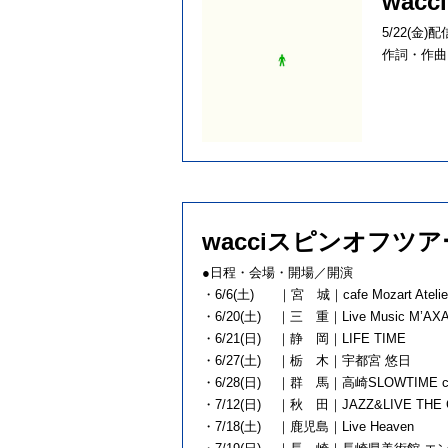
wac
5/22(金
作詞・作曲
wacciスピンオフツ
●日程・会場・開場／開演
・6/6(土) ｜宮 城｜cafe Mozart A
・6/20(土) ｜三 重｜Live Music
・6/21(日) ｜静 岡｜LIFE T
・6/27(土) ｜栃 木｜宇都宮 
・6/28(日) ｜群 馬｜高崎SLOWTIM
・7/12(日) ｜秋 田｜JAZZ&LIVE THE
・7/18(土) ｜鹿児島｜Live He