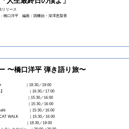
ci「人生最終日の僕よ」
)配信リリース
：橋口洋平 編曲：因幡始・深澤恵梨香
アー 〜橋口洋平 弾き語り旅〜
telier ｜18:30／19:00
 M’AXA】 ｜16:30／17:00
IME ｜15:30／16:00
悠日 ｜15:30／16:00
E café ｜15:30／16:00
 CAT WALK ｜15:30／16:00
aven ｜18:30／19:00