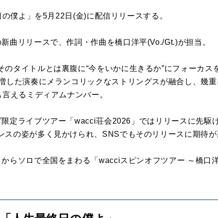
日の僕よ」を5月22日(金)に配信リリースする。
曲リリースで、作詞・作曲を橋口洋平(Vo./Gt.)が担当。
そのタイトルとは裏腹に“今をいかに生きるか”にフォーカス
を増した演奏にメランコリックなストリングスが融合し、幾
も言えるミディアムナンバー。
限定ライブツアー「wacci荘会2026」ではリリースに先
ンスの姿が多く見かけられ、SNSでもそのリリースに期待
からソロで全国をまわる「wacciスピンオフツアー ～橋口洋平