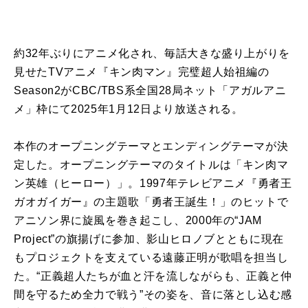
約32年ぶりにアニメ化され、毎話大きな盛り上がりを
見せたTVアニメ『キン肉マン』完璧超人始祖編の
Season2がCBC/TBS系全国28局ネット「アガルアニ
メ」枠にて2025年1月12日より放送される。
本作のオープニングテーマとエンディングテーマが決
定した。オープニングテーマのタイトルは「キン肉マ
ン英雄（ヒーロー）」。1997年テレビアニメ『勇者王
ガオガイガー』の主題歌「勇者王誕生！」のヒットで
アニソン界に旋風を巻き起こし、2000年の“JAM
Project”の旗揚げに参加、影山ヒロノブとともに現在
もプロジェクトを支えている遠藤正明が歌唱を担当し
た。“正義超人たちが血と汗を流しながらも、正義と仲
間を守るため全力で戦う”その姿を、音に落とし込む感