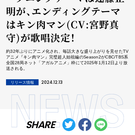
明が、エンディングテーマ
はキン肉マン(CV:宮野真
守)が歌唱決定！
約32年ぶりにアニメ化され、毎話大きな盛り上がりを見せたTV
アニメ『キン肉マン』完璧超人始祖編のSeason2がCBC/TBS系
全国28局ネット「アガルアニメ」枠にて2025年1月12日より放
送される。
2024.12.13
リリース情報
SHARE