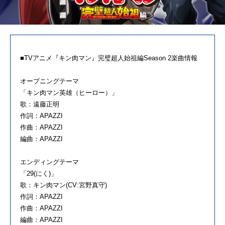
■TVアニメ『キン肉マン』完璧超人始祖編Season 2楽曲情報
オープニングテーマ
「キン肉マン英雄（ヒーロー）」
歌：遠藤正明
作詞：APAZZI
作曲：APAZZI
編曲：APAZZI
エンディングテーマ
「29(にく)」
歌：キン肉マン(CV:宮野真守)
作詞：APAZZI
作曲：APAZZI
編曲：APAZZI