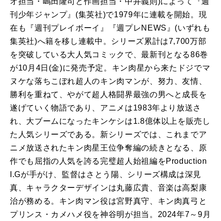
オ担当・嶋田隆司と作画担当・中井義則)によって『週
刊少年ジャンプ』(集英社)で1979年に連載を開始。現
在も『週刊プレイボーイ』『週プレNEWS』(いずれも
集英社)へ籍を移し連載中。シリーズ累計は7,700万部
を突破している大人気コミックで、最新刊となる86巻
が10月4日(金)に発売予定。キン肉星から来たドジでマ
ヌケな落ちこぼれ超人のキン肉マンが、努力、友情、
勝利を重ねて、やがて超人格闘界最強の男へと成長を
遂げていく物語であり、アニメは1983年より放送さ
れ、大ブームになったキンケシは1.8億体以上を販売し
た人気シリーズである。新シリーズでは、これまでア
ニメ放送されたキン肉星王位争奪編の続きとなる、原
作でも屈指の人気を誇る完璧超人始祖編をProduction
I.Gが手がけ、監督はさとう陽、シリーズ構成は深見
真、キャラクターデザインは丸藤広貴、音楽は高梨康
治が務める。キン肉マン役は宮野真守、キン肉真弓と
プリンス・カメハメ役を神谷明が担当。2024年7～9月