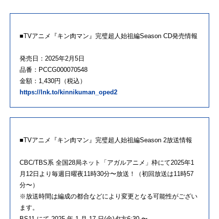
■TVアニメ『キン肉マン』完璧超人始祖編Season CD発売情報
発売日：2025年2月5日
品番：PCCG000070548
金額：1,430円（税込）
https://lnk.to/kinnikuman_oped2
■TVアニメ『キン肉マン』完璧超人始祖編Season 2放送情報
CBC/TBS系 全国28局ネット「アガルアニメ」枠にて2025年1
月12日より毎週日曜夜11時30分〜放送！（初回放送は11時57
分〜）
※放送時間は編成の都合などにより変更となる可能性がござい
ます。
BS11 にて 2025 年 1 月 17 日(金)夕方6:30 〜