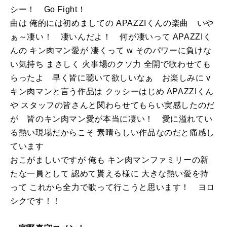
シー！ Go Fight！
曲は 俺的には初めましての APAZZIくんの楽曲 いや
ぁ～凄い！ 凄いんだよ！ 何が凄いって APAZZIく
んの キン肉マン愛が 凄くって w そのパワーに負けな
い気持ち まさしく 火事場のクソ力 全開で歌わせても
らったよ 早く皆に聴いて欲しいなぁ お楽しみに v
キン肉マンと言う作品は クッシーはじめ APAZZIくん
や スタッフの皆さんと関わらせてもらい実感したのだ
が 皆のキン肉マン愛が本当に凄い！ 愛に溢れてい
る熱い現場だからこそ 素晴らしい作品なのだと痛感し
ています
おこがましいですが 俺も キン肉マンファミリーの新
たな一員として 認めて貰える様に 大きな熱い愛を持
って これから全力で歌って行こうと思います！ ヨロ
シクです！！