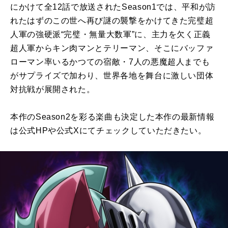
にかけて全12話で放送されたSeason1では、平和が訪
れたはずのこの世へ再び謎の襲撃をかけてきた完璧超
人軍の強硬派“完璧・無量大数軍”に、主力を欠く正義
超人軍からキン肉マンとテリーマン、そこにバッファ
ローマン率いるかつての宿敵・7人の悪魔超人までも
がサプライズで加わり、世界各地を舞台に激しい団体
対抗戦が展開された。
本作のSeason2を彩る楽曲も決定した本作の最新情報
は公式HPや公式Xにてチェックしていただきたい。