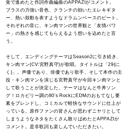
覚で進めたと作詞作曲編曲のAPPAZIがコメント。
ブラスの力強い音色、クランチの効いたエレキギタ
ー、熱い鼓動を表すようなドラムンベースのビート。
それぞれの音に、キン肉マンの世界観と「友情パワ
ー」の熱さを感じてもらえるよう想いを込めたと言
う。
そして、エンディングテーマはSeason2に引き続き、
キン肉マン(CV:宮野真守)が歌唱。タイトルは「29(に
く)」。声優であり、俳優であり歌手、そして本作の主
役・キン肉マンを演じる宮野真守が今回キン肉マンと
して歌うことが決定した。テーマはなんと牛丼ソン
グ！ロカビリー調の80's RockにEDMのおもてなし要
素をブレンドし、コミカルで軽快なサウンドに仕上が
っている。原作ファンの皆さんが思わずニヤリとして
しまうようなネタをたくさん散りばめたとAPPAZIが
コメント。是非歌詞も楽しんでいただきたい。