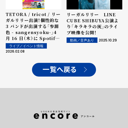
TETORA / tricot / リー
リーガルリリー LINE
ガルリリー出演！個性的な
CUBE SHIBUYA公演よ
3 バンドが出演する「参源
り「キラキラの灰」のライ
色 - sangensyoku-」4
ブ映像を公開！
月 16 日（木）に Spotify
2025.10.29
動画／音声あり
O-EAST にて開催決定！
ライブ／イベント情報
2026.02.08
一覧へ戻る