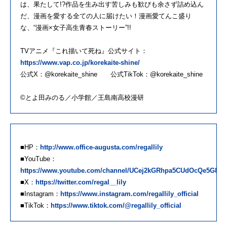
は、果たして!?作品を生み出す苦しみも歓びも余さず詰め込ん
だ、漫画を愛する全ての人に届けたい！漫画愛てんこ盛り
な、“漫画×女子高生青春ストーリー”!!
TVアニメ『これ描いて死ね』公式サイト：
https://www.vap.co.jp/korekaite-shine/
公式X：@korekaite_shine 公式TikTok：@korekaite_shine
©とよ田みのる／小学館／王島南高校漫研
■HP：
http://www.office-augusta.com/regallily
■YouTube：
https://www.youtube.com/channel/UCej2kGRhpa5CUdOcQe5G8ZA
■X：
https://twitter.com/regal__lily
■Instagram：
https://www.instagram.com/regallily_official
■TikTok：
https://www.tiktok.com/@regallily_official