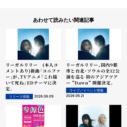
あわせて読みたい関連記事
リーガルリリー (本人コ
リーガルリリー、国内9都
メントあり)新曲「コニファ
市と台北・ソウルの全12公
ー」が、TVアニメ『これ描
演を巡る 初のアジアツア
いて死ね』EDテーマに決
ー "Dawn" 開催決定。
定。
ライブ／イベント情報
2026.05.21
2026.06.09
リリース情報