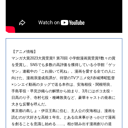
【アニメ情報】
マンガ大賞2023大賞受賞!! 第70回 小学館漫画賞受賞‼︎数々の賞
を受賞し、SNSでも多数の高評価を獲得している小学館「ゲッ
サン」連載中の「これ描いて死ね」。漫画を愛する全ての人に
向けた、漫画浪漫成長譚が、待望のTVアニメ化‼︎赤城博昭監督
×シンエイ動画のタッグで送る本作は、安海相役・関根明良、
手島零役・早見沙織らの解禁から始まり、3月にはポコ太役・
日髙のり子、寺村七役・種﨑敦美など、豪華キャストの発表に
大きな反響を呼んだ。
東京都の島しょ・伊豆王島に住む、主人公の安海相は、漫画を
読むのが大好きな高校１年生。とある出来事がきっかけで漫画
を創ることを意識し始める……。相が踏み出す漫画創りの道