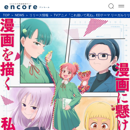
TOP
NEWS
リリース情報
TVアニメ『これ描いて死ね』EDテーマ リーガルリリー