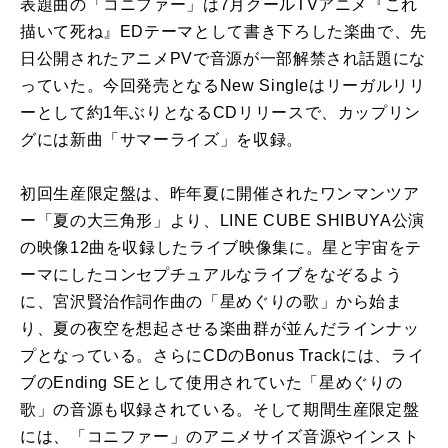
表題曲の「コニファー」は7月クールTVアニメ『これ
描いて死ね』EDテーマとして書き下ろした楽曲で、先
日公開されたアニメPVで音源が一部解禁され話題にな
っていた。今回発売となるNew Singleはリーガルリリ
ーとして約1年ぶりとなるCDリリースで、カップリン
グには新曲「サマーライズ」を収録。
初回生産限定盤は、昨年夏に開催されたワンマンツア
ー「夏の大三角形」より、LINE CUBE SHIBUYA公演
の映像12曲を収録したライブ映像集に。星と宇宙をテ
ーマにしたコンセプチュアルなライブをなぞるよう
に、宮沢賢治作詞作曲の「星めぐりの歌」から始ま
り、夏の夜空を想起させる楽曲群が並んだラインナッ
プとなっている。さらにCDのBonus Trackには、ライ
ブのEnding SEとして使用されていた「星めぐりの
歌」の音源も収録されている。そして期間生産限定盤
には、「コニファー」のアニメサイズ音源やインスト