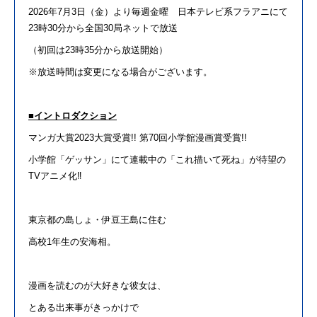
2026年
7
月
3
日（金）より毎週金曜 日本テレビ系フラアニ
に
て
23
時
30
分から全国
30
局ネットで放送
（初回は
23
時
35
分から放送開始）
※放送時間は変更
に
なる場合
が
ございます。
■
イントロダクション
マンガ大賞
2023
大賞受賞
!!
第
70
回小学館漫画賞受賞
!!
小学館「ゲッサン」
に
て
連載中の「
これ
描い
て
死ね
」
が
待望の
TV
アニメ
化
‼︎
東京都の島しょ・伊豆王島
に
住む
高校
1
年生の安海相。
漫画を読むの
が
大好きな彼女は、
とある出来事
が
きっかけで