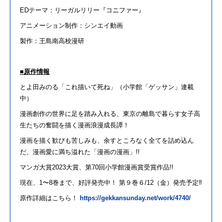
ED
テーマ
：
リーガル
リリー
『
コニファー
』
アニメ
ーション制作：シンエイ動画
製作：王島南高校漫研
■
原作情報
とよ田みのる「
これ
描い
て
死ね
」（小学館「ゲッサン」連載
中）
漫画創作の世界
に
足を踏み入れる、東京の離島で暮らす女子高
生たちの奮闘を描く漫画浪漫成長譚！
漫画を描く歓びも苦しみも、余すところなく全
て
を詰め込ん
だ、漫画愛
に
満ち溢れた「漫画の漫画」
!!
マンガ大賞
2023
大賞、第
70
回小学館漫画賞受賞作品
!!
現在、
1
〜
8
巻まで、好評発売中！ 第９巻６
/12
（金）発売予定
‼︎
原作詳細はこちら！
︎
https://gekkansunday.net/work/4740/