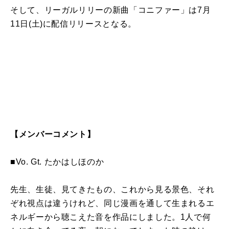
そし
て
、
リーガル
リリー
の
新曲
「
コニファー
」は
7
月
11
日
(
土
)
に
配信
リリー
スとなる。
【メンバー
コメント
】
■Vo. Gt.
たかはしほのか
先生、生徒、見
て
きたもの、
これ
から見る景色、それ
ぞれ視点は違うけれど、同じ漫画を通し
て
生まれるエ
ネルギーから聴こえた音を作品
に
しました。
1
人で何