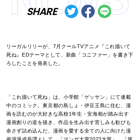
SHARE
リーガル
リリー
が
、
7
月クール
TV
アニメ
『
これ
描い
て
死ね
』
ED
テーマ
とし
て
、
新曲
「
コニファー
」を書き下
ろしたことを発表した。
「
これ
描い
て
死ね
」は、小学館「ゲッサン」
に
て
連載
中のコミック。東京都の島しょ・伊豆王島
に
住む、漫
画を読むの
が
大好きな高校
1
年生・安海相
が
踏み出す
漫画創りの道を描き、作品を生み出す苦しみも歓びも
余さず詰め込んだ、漫画を愛する全
て
の人
に
向けた漫
画浪漫成長譚とし
て
、「マンガ大賞
2023
大賞」、「第