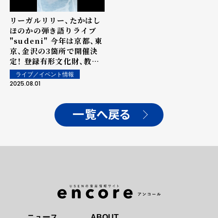
リーガルリリー、たかはし
ほのかの弾き語りライブ
"sudeni" 今年は京都、東
京、金沢の3箇所で開催決
定！ 登録有形文化財、教会
や美術館といった特別な場
ライブ／イベント情報
所で行う単独公演。
2025.08.01
一覧へ戻る
ニュース
ABOUT