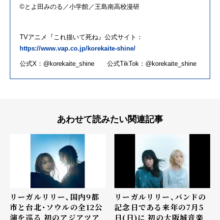
©とよ田みのる／小学館／王島南高校漫研
TV
アニメ
『
これ
描い
て
死ね
』公式サイト：
https://www.vap.co.jp/korekaite-shine/
公式
X
：
@korekaite_shine
公式
TikTok
：
@korekaite_shine
あわせて読みたい関連記事
リーガルリリー、国内9都
リーガルリリー、バンドの
市と台北・ソウルの全12公
記念日である来年の7月5
演を巡る 初のアジアツア
日(日)に 初の大阪城音楽