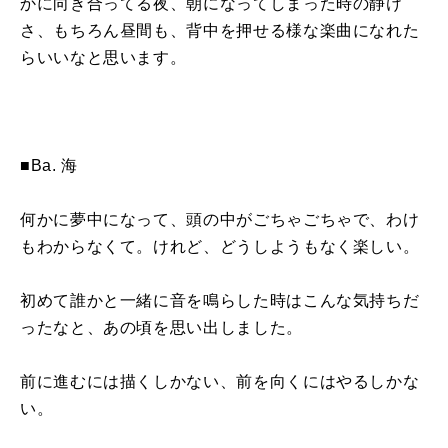
か
に
向き合っ
て
る夜、朝
に
なっ
て
しまった時の静け
さ、もちろん昼間も、背中を押せる様な楽曲
に
なれた
らいいなと思います。
■Ba.
海
何か
に
夢中
に
なっ
て
、頭の中
が
ごちゃごちゃで、わけ
もわからなく
て
。けれど、どうしようもなく楽しい。
初め
て
誰かと一緒
に
音を鳴らした時はこんな気持ちだ
ったなと、あの頃を思い出しました。
前
に
進む
に
は描くしかない、前を向く
に
はやるしかな
い。