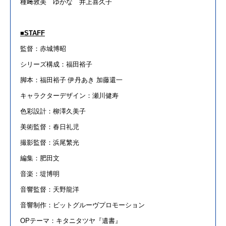
種﨑敦美 ゆかな 井上喜久子
■STAFF
監督：赤城博昭
シリーズ構成：福田裕子
脚本：福田裕子 伊丹あき 加藤還一
キャラクターデザイン：瀬川健寿
色彩設計：柳澤久美子
美術監督：春日礼児
撮影監督：浜尾繁光
編集：肥田文
音楽：堤博明
音響監督：天野龍洋
音響制作：ビットグルーヴプロモーション
OP
テーマ
：キタニタツヤ『遺書』