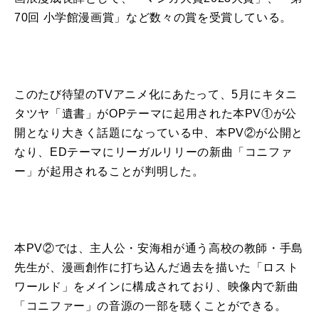
70
回 小学館漫画賞」など数々の賞を受賞し
て
いる。
このたび待望の
TV
アニメ
化
に
あたっ
て
、
5
月
に
キタニ
タツヤ「遺書」
が
OP
テーマ
に
起用された本
PV①
が
公
開
となり大きく話題
に
なっ
て
いる中、本
PV②
が
公開
と
なり、
ED
テーマ
に
リーガル
リリー
の
新曲
「
コニファ
ー
」
が
起用されること
が
判明した。
本
PV②
では、主人公・安海相
が
通う高校の教師・手島
先生
が
、漫画創作
に
打ち込んだ過去を
描い
た「ロスト
ワールド」をメイン
に
構成され
て
おり、映像内で
新曲
「
コニファー
」の音源の一部を聴くこと
が
できる。