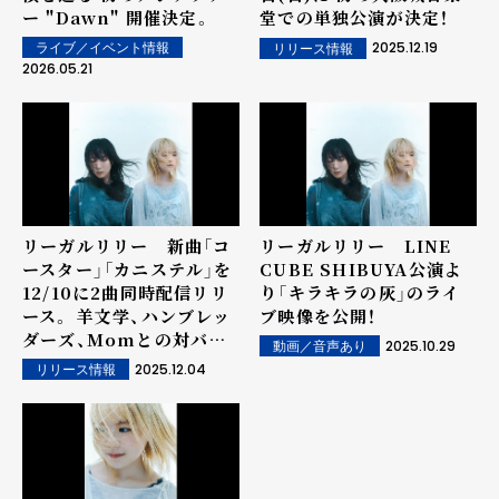
ー "Dawn" 開催決定。
堂での単独公演が決定！
2025.12.19
ライブ／イベント情報
リリース情報
2026.05.21
リーガルリリー 新曲「コ
リーガルリリー LINE
ースター」「カニステル」を
CUBE SHIBUYA公演よ
12/10に2曲同時配信リリ
り「キラキラの灰」のライ
ース。 羊文学、ハンブレッ
ブ映像を公開！
ダーズ、Momとの対バン
2025.10.29
動画／音声あり
企画に捧げる2曲。
2025.12.04
リリース情報