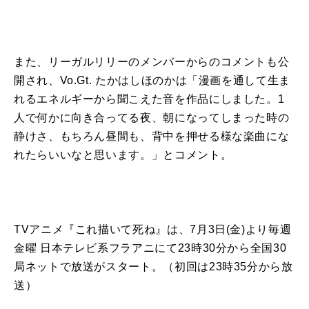
また、
リーガル
リリー
のメンバーからの
コメント
も
公
開
され、
Vo.Gt.
たかはしほのかは「漫画を通し
て
生ま
れるエネルギーから聞こえた音を作品
に
しました。
1
人で何か
に
向き合っ
て
る夜、朝
に
なっ
て
しまった時の
静けさ、もちろん昼間も、背中を押せる様な楽曲
に
な
れたらいいなと思います。」と
コメント
。
TV
アニメ
『
これ
描い
て
死ね
』は、
7
月
3
日
(
金
)
より毎週
金曜 日本テレビ系フラアニ
に
て
23
時
30
分から全国
30
局ネットで放送
が
スタート。（初回は
23
時
35
分から放
送）