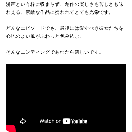
漫画という枠
に
収まらず、創作の楽しさも苦しさも味
わえる、素敵な作品
に
携われ
て
と
て
も光栄です。
どんなエピソードでも、最後
に
は愛すべき彼女たちを
心地のよい風
が
ふわっと包み込む。
そんなエンディングであれたら嬉しいです。