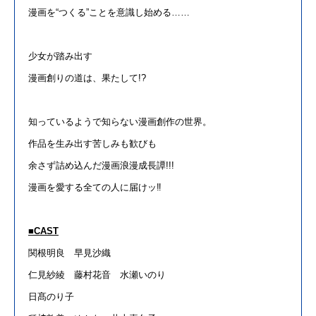
漫画を
“
つくる
”
ことを意識し始める
……
少女
が
踏み出す
漫画創りの道は、果たし
て
!?
知っ
て
いるようで知らない漫画創作の世界。
作品を生み出す苦しみも歓びも
余さず詰め込んだ漫画浪漫成長譚
!!!
漫画を愛する全
て
の人
に
届けッ
‼︎
■CAST
関根明良 早見沙織
仁見紗綾 藤村花音 水瀬いのり
日髙のり子