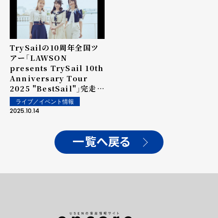
TrySailの10周年全国ツ
アー「LAWSON
presents TrySail 10th
Anniversary Tour
2025 "BestSail"」完走！
パシフィコ横浜で開催され
ライブ／イベント情報
た追加公演の公式ライブレ
2025.10.14
ポートが到着！
一覧へ戻る