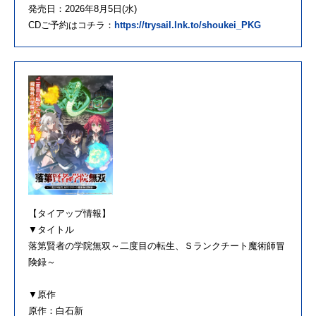
発売日：2026年8月5日(水)
CDご予約はコチラ：
https://trysail.lnk.to/shoukei_PKG
【タイアップ情報】
▼タイトル
落第賢者の学院無双～二度目の転生、Ｓランクチート魔術師冒
険録～
▼原作
原作：白石新