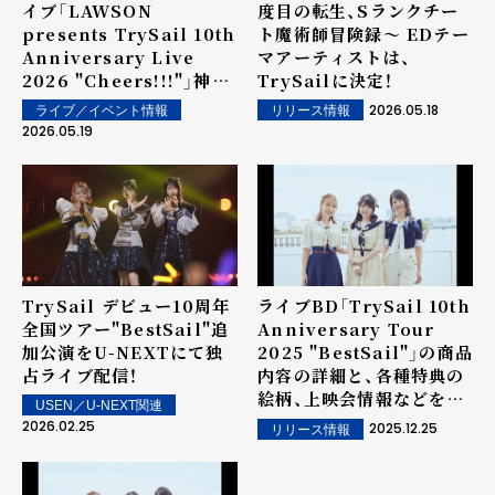
イブ「LAWSON
度目の転生、Sランクチー
presents TrySail 10th
ト魔術師冒険録～ EDテー
Anniversary Live
マアーティストは、
2026 "Cheers!!!"」神奈
TrySailに決定！
川公演の公式ライブレポー
2026.05.18
ライブ／イベント情報
リリース情報
トが到着！
2026.05.19
TrySail デビュー10周年
ライブBD「TrySail 10th
全国ツアー"BestSail"追
Anniversary Tour
加公演をU-NEXTにて独
2025 "BestSail"」の商品
占ライブ配信！
内容の詳細と、各種特典の
絵柄、上映会情報などを公
USEN／U-NEXT関連
開！
2026.02.25
2025.12.25
リリース情報