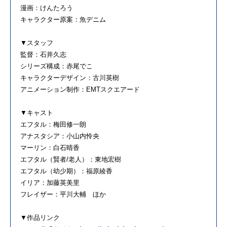
漫画：けんたろう
キャラクター原案：魚デニム
▼スタッフ
監督：石井久志
シリーズ構成：赤尾でこ
キャラクターデザイン：古川英樹
アニメーション制作：EMTスクエアード
▼キャスト
エフタル：梅田修一朗
アナスタシア：小山内怜央
マーリン：白石晴香
エフタル（賢者/老人）：東地宏樹
エフタル（幼少期）：福原綾香
イリア：加藤英美里
フレイザー：平川大輔 ほか
▼作品リンク