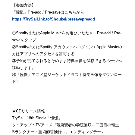
【参加方法】
「憧憬」Pre-add / Pre-saveはこちらから
https://TrySail.lnk.to/Shoukei/presavepreadd
①SpotifyまたはApple Musicをお選びいただき、Pre-add / Pre-
saveをタップ
②Spotifyの方はSpotify アカウントへログイン / Apple Musicの
方はアプリへのアクセスを許可する
③予約が完了されるとそのまま特典画像を保存できるページへ
移動します。
④「憧憬」アニメ盤ジャケットイラスト待受画像をダウンロー
ド！
★CDリリース情報
TrySail 18th Single「憧憬」
タイアップ：TVアニメ『落第賢者の学院無双～二度目の転生、
Sランクチート魔術師冒険録～』エンディングテーマ