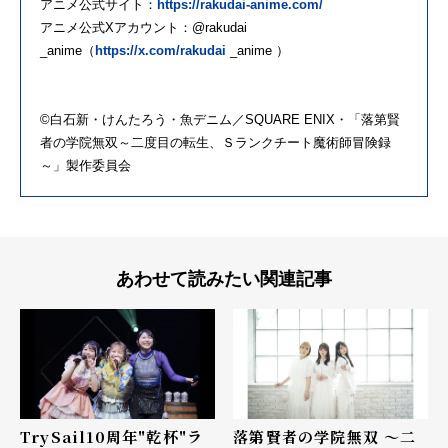
アニメ公式サイト：
https://rakudai-anime.com/
アニメ公式Xアカウント：@rakudai
_anime（
https://x.com/rakudai
_anime ）
©白石新・けんたろう・魚デニム／SQUARE ENIX・「落第賢
者の学院無双～二度目の転生、Ｓランクチート魔術師冒険録
～」製作委員会
あわせて読みたい関連記事
TrySail10周年"乾杯"ラ
落第賢者の学院無双 ～二