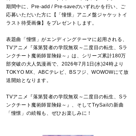
期間中に、Pre-add / Pre-saveのいずれかを行い、ご
応募いただいた方に【「憧憬」アニメ盤ジャケットイ
ラスト待受画像】をプレゼントします。
表題曲「憧憬」がエンディングテーマに起用される、
TVアニメ『落第賢者の学院無双～二度目の転生、Sラ
ンクチート魔術師冒険録～』は、シリーズ累計180万
部突破の大人気漫画で、2026年7月1日(水)24時より
TOKYO MX、ABCテレビ、BSフジ、WOWOWにて放
送開始となります。
TVアニメ『落第賢者の学院無双～二度目の転生、Sラ
ンクチート魔術師冒険録～』、そしてTrySailの新曲
「憧憬」の続報も、ぜひお楽しみに！