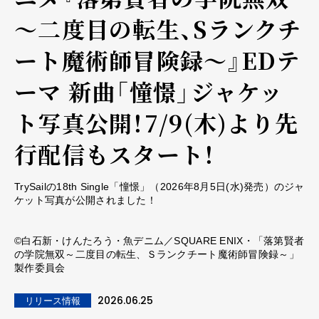
～二度目の転生、Sランクチ
ート魔術師冒険録～』EDテ
ーマ 新曲「憧憬」ジャケッ
ト写真公開！7/9(木)より先
行配信もスタート！
TrySailの18th Single「憧憬」（2026年8月5日(水)発売）のジャ
ケット写真が公開されました！
©白石新・けんたろう・魚デニム／SQUARE ENIX・「落第賢者
の学院無双～二度目の転生、Ｓランクチート魔術師冒険録～」
製作委員会
2026.06.25
リリース情報