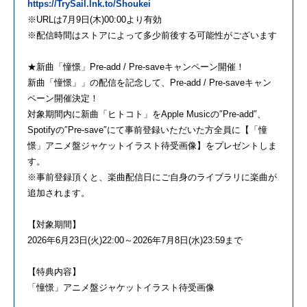
https://TrySail.lnk.to/Shoukei
※URLは7月9日(木)00:00より有効
※配信時間はストアによって多少前後する可能性がございます
★新曲「憧憬」Pre-add / Pre-saveキャンペーン開催！
新曲「憧憬」」の配信を記念して、Pre-add / Pre-saveキャン
ペーン開催決定！
対象期間内に新曲「ヒトコト」をApple Musicの″Pre-add″、
Spotifyの″Pre-save″にて事前登録いただいた方全員に【「憧
憬」アニメ盤ジャケットイラスト待受画像】をプレゼントしま
す。
※事前登録頂くと、楽曲配信日にご自身のライブラリに楽曲が
追加されます。
【対象期間】
2026年6月23日(火)22:00～2026年7月8日(水)23:59まで
【特典内容】
「憧憬」アニメ盤ジャケットイラスト待受画像