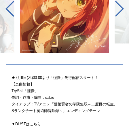
★7月9日(木)00:00より「憧憬」先行配信スタート！
【楽曲情報】
TrySail「憧憬」
作詞・作曲・編曲：sabio
タイアップ：TVアニメ『落第賢者の学院無双～二度目の転生、
Sランクチート魔術師冒険録～』エンディングテーマ
▼DL/STはこちら