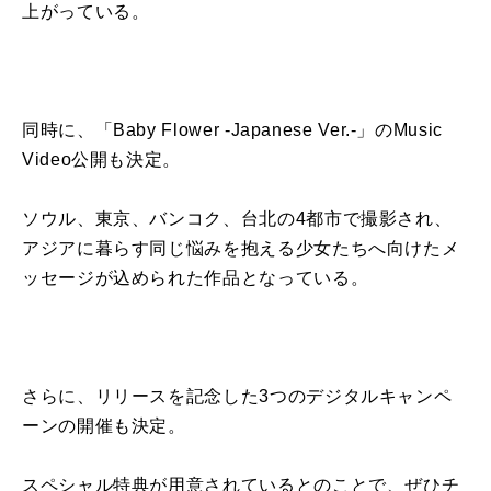
上
が
っている。
同時に、「
Baby Flower -Japanese Ver.-
」
の
Music
Video
公開も
決定
。
ソウル、東京、バンコク、台北
の
4
都市で撮影され、
アジアに暮らす同じ悩みを抱える少女たちへ向けたメ
ッセージ
が
込められた作品となっている。
さらに、
リリース
を記念した
3
つ
の
デジタルキャンペ
ーン
の
開催も
決定
。
スペシャル特典
が
用意されていると
の
ことで、ぜひチ