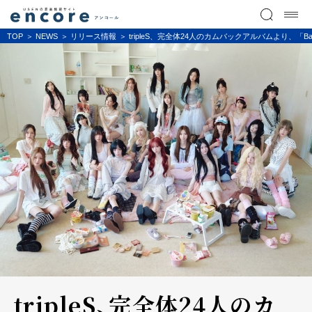
TOP
NEWS
リリース情報
tripleS、完全体24人のカムバックアルバムより、「B
tripleS、完全体24人のカ