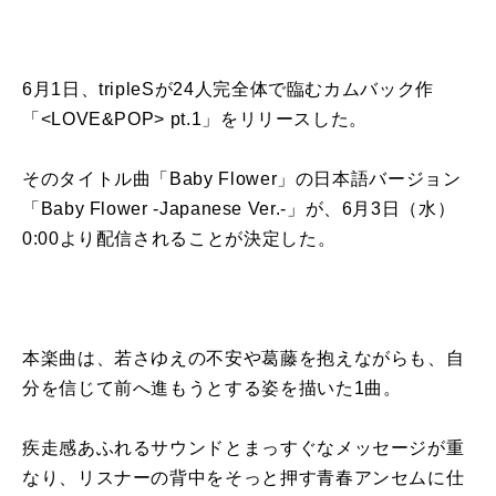
6月
1
日、
tripleS
が
24
人
完全
体
で臨む
カムバック
作
「
<LOVE&POP> pt.1
」を
リリース
した。
そ
の
タイトル曲「
Baby Flower
」
の
日本
語
バージョン
「
Baby Flower -Japanese Ver.-
」
が
、
6
月
3
日（水）
0:00
より
配信
されること
が
決定した。
本楽曲は、若さゆえ
の
不安や葛藤を抱えな
が
らも、自
分を信じて前へ進もうとする姿を描いた
1
曲。
疾走感あふれるサウンドとまっすぐなメッセージ
が
重
なり、リスナー
の
背中をそっと押す青春アンセムに仕