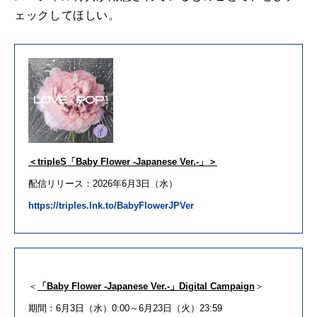
ェックしてほしい。
＜
tripleS
「
Baby Flower -Japanese Ver.-
」＞
配信
リリース
：
2026
年
6
月
3
日（水）
https://
triples
.lnk.to/BabyFlowerJPVer
＜
「
Baby Flower -Japanese Ver.-
」
Digital Campaign
＞
期間：
6
月
3
日（水）
0:00
～
6
月
23
日（火）
23:59