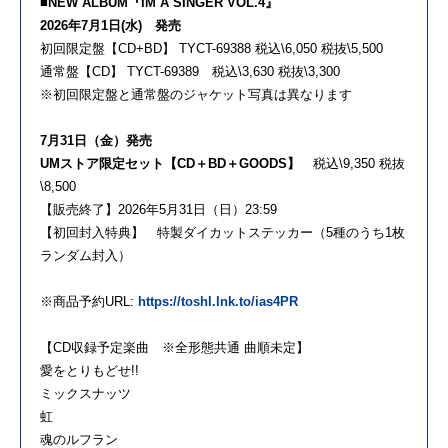
■NEW ALBUM『IM A SINGER VOL.4』
2026年7月1日(水) 発売
初回限定盤【CD+BD】 TYCT-69388 税込\6,050 税抜\5,500
通常盤【CD】 TYCT-69389 税込\3,630 税抜\3,300
※初回限定盤と通常盤のジャケット写真は異なります
7月31日（金）発売
UMストア限定セット【CD＋BD＋GOODS】
税込\9,350 税抜
\8,500
【販売終了】2026年5月31日（日）23:59
【初回封入特典】 特製ダイカットステッカー（5種のうち1枚
ランダム封入）
※商品予約URL:
https://toshl.lnk.to/ias4PR
【CD収録予定楽曲 ※全形態共通 曲順未定】
愛をとりもどせ!!
ミックスナッツ
虹
魂のルフラン