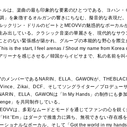
うタイトルは、楽曲の最も印象的な要素のひとつである、ヨハン
短調」を象徴するオルガンの響きにちなむ、擬音的な表現だ
ルックリン・ドリルのビートとMEOVVの魅惑的なボーカル
生み出している。クラシック音楽の華麗さを、現代的なサウ
ことのない緊張感が築かれ、グループの本能的な野心を際立
s is the start, I feel arenas / Shout my name from Kor
アリーナを感じさせる／韓国からイビサまで、私の名前を叫
VVのメンバーであるNARIN、ELLA、GAWONが、THEBLAC
KUSH、Vince、Zikai、DCF、そしてソングライター／プロデュー
IN、ELLA、GAWONは「In My Hands」の制作にも参
「Revenge」を共同制作している。
W』でMEOVVは、多彩なムードとモードを通じてファンの心を
it ’Em」はダークで推進力に満ち、無視できない存在感を放つ。
ョナルなボーカル、そして「Got the world in my h