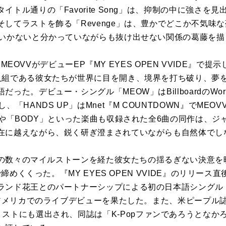
イトル通りの「Favorite Song」は、抑制の中に強さを
してラストを飾る「Revenge」は、豊かでどこか不気味
くいかないと分かっていながらも抜け出せない関係の葛藤を描
』は、MEOVVがデビューEP『MY EYES OPEN VVIDE』
人組である彼女たちが世界に目を開き、境界を打ち破り、夢
。デビュー・シングル「MEOW」はBillboardのWorld Digi
、「HANDS UP」はMnet『M COUNTDOWN』でME
」や「BODY」といった楽曲も収録された全6曲の同作は、
在に越えながら、鋭く研ぎ澄まされていながらも自然体でしな
初期の数々のマイルストーンを経た彼女たちの揺るぎない決意
」で締めくくった。『MY EYES OPEN VVIDE』のリリー
ンド花王とのパートナーシップによる初の日本語シングル「M
巻のアメリカでのライブデビューを果たした。また、米ピープル
Artists」リストにも選出され、同誌は「K-Popファンであろうと