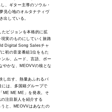
見出し、ギター主導のソウル・
な夢見心地のオルタナティヴ
き出している。
で提示したビジョンを本格的に拡
を現実のものにしていく旅路
tal Song Salesチャ
OVVに初の音楽番組1位をもた
ジャンル、ムード、言語、ボー
やかな、MEOVVの核とな
を映し出す、熱量あふれるバ
ス直後には、多国籍グループで
E ME ME」を発表。そ
誌の注目新人を紹介する
なかろうと、MEOVVはあなたの