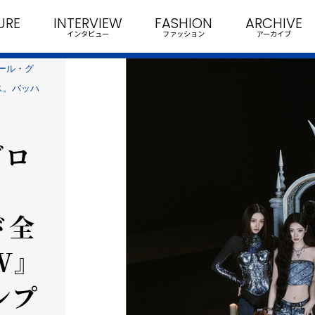
URE
INTERVIEW
FASHION
ARCHIVE
インタビュー
ファッション
アーカイブ
ガール・グ
ース。バッハ
グロ
ド全
W』
ンプ