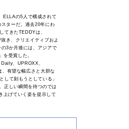
、ELLAの5人で構成されて
スターだ。過去20年にわ
してきたTEDDYは、
選び抜き、クリエイティブおよ
その3か月後には、アジアで
ST」を受賞した。
e Daily、UPROXX、
OVVは、有望な幅広さと大胆な
痕として刻もうとしている」
感だ。正しい瞬間を待つのでは
き上げていく姿を提示して