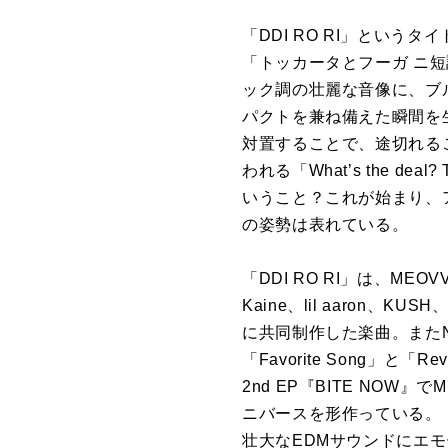
「DDI RO RI」とい
「トッカータとフーガ ニ
ック調の壮麗な音像に、ブ
パクトを兼ね備えた瞬間を
対置することで、途切れる
われる「What’s the deal? Thi
いうこと？これが始まり、
の姿勢は表れている。
「DDI RO RI」は、MEO
Kaine、lil aaron、
に共同制作した楽曲。またNAR
「Favorite Song」と
2nd EP『BITE NO
ニバースを形作っている。「H
壮大なEDMサウンドにエモーシ