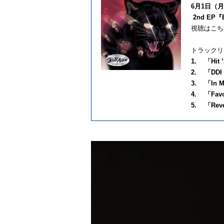
6月1日（月
2nd EP『
視聴はこち
トラックリ
1. 「Hit 
2. 「DDI 
3. 「In M
4. 「Favo
5. 「Rev