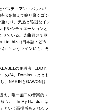
・セバスティアン・バッハの
。時代を超えて鳴り響くゴシ
が重なり、気品と強烈なイン
ンドやシチュエーションと
たせている。楽曲冒頭で歌
ea out to Ibiza (日本語：どう
べ)」というラインにも、そ
KLABELの創設者TEDDY、
サーの24、Dominsukととも
加し、NARINとGAWONは
鋭く捉え、唯一無二の音楽的ユ
「In My Hands」は
ands」という高揚感あふれるフ