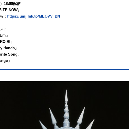
）18:00配信
BITE NOW』
ら：
https://umj.lnk.to/MEOVV_BN
スト
’Em」
RO RI」
y Hands」
rite Song」
enge」