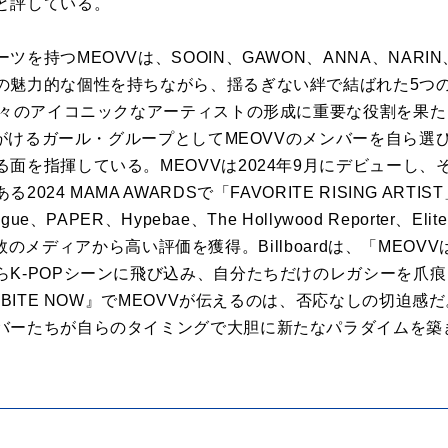
と評している。
を持つMEOVVは、SOOIN、GAWON、ANNA、NARIN
の魅力的な個性を持ちながら、揺るぎない絆で結ばれた5つの
数々のアイコニックなアーティストの形成に重要な役割を果た
て手がけるガール・グループとしてMEOVVのメンバーを自ら
面を指揮している。MEOVVは2024年9月にデビューし、
24 MAMA AWARDSで「FAVORITE RISING ARTI
e、PAPER、Hypebae、The Hollywood Reporter、Elit
など、多数のメディアから高い評価を獲得。Billboardは、「ME
らK-POPシーンに飛び込み、自分たちだけのレガシーを爪
『BITE NOW』でMEOVVが伝えるのは、否応なしの切迫
バーたちが自らのタイミングで大胆に新たなパラダイムを築