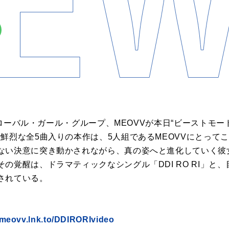
グローバル・ガール・グループ、MEOVVが本日“ビーストモード”全
鮮烈な全5曲入りの本作は、5人組であるMEOVVにとって
ない決意に突き動かされながら、真の姿へと進化していく彼
の覚醒は、ドラマティックなシングル「DDI RO RI」と
されている。
//meovv.lnk.to/DDIRORIvideo