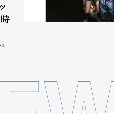
ッ
同時
ース