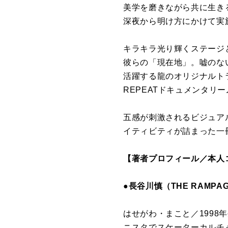
美学を磨きながら共に生き
深夜から明け方にかけて実
キラキラ光り輝くステージ
彼らの「現在地」。嘘のな
活躍する龍のオリジナルトラ
REPEATドキュメンタリ
五感が刺激されるビジュア
イティビティが詰まった一
【著者プロフィール／本人
●長谷川慎（THE RAMPA
はせがわ・まこと／1998
ニスタでスケーターカルチ