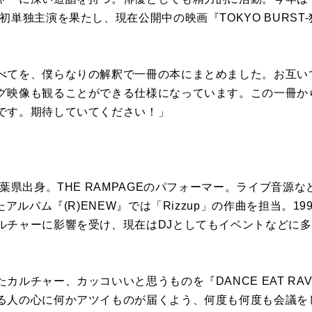
単独主演を果たし、現在公開中の映画『TOKYO BURST-
べてを、僕らなりの解釈で一冊の本にまとめました。お互い
グ映像も観ることができる仕様になっています。この一冊か
です。期待していてください！」
千葉県出身。THE RAMPAGEのパフォーマー。ライブ音源
アルバム『(R)ENEW』では「Rizzup」の作曲を担当。19
ルチャーに影響を受け、現在はDJとしてもイベントなどに
ルチャー、カッコいいと思うものを『DANCE EAT RAVE
る人の心に何かアツイものが届くよう、何度も何度も会議を