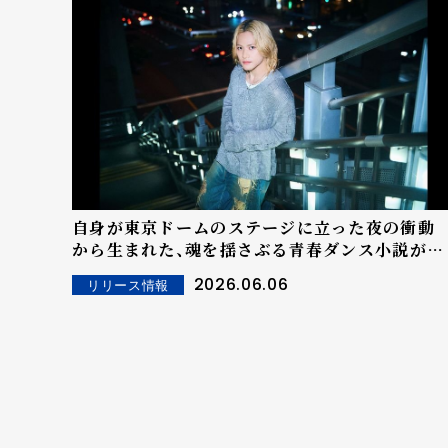
自身が東京ドームのステージに立った夜の衝動
から生まれた、魂を揺さぶる青春ダンス小説が誕
生 THE RAMPAGE岩谷翔吾２作目の小説 『一
2026.06.06
リリース情報
人分の夜を生き直す』 発売決定！