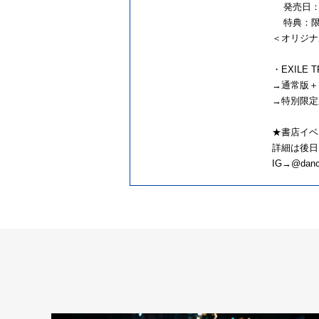
発売日：2
特典：限定
＜オリジナ
・EXILE T
→通常版＋
→特別限定
★書店イベ
詳細は後日
IG→@dance