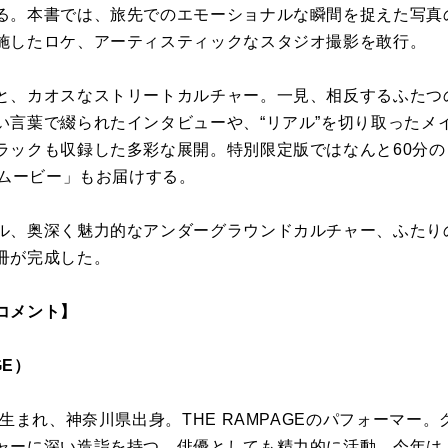
る。本書では、旅先でのエモーショナルな瞬間を捉えた写真
施したロケ、アーティスティックなスタジオ撮影を敢行。
と、カオスなストリートカルチャー。一見、相反するふたつ
い言葉で綴られたインタビューや、“リアル”を切り取ったメ
ックも収録した多彩な展開。特別限定版ではなんと60分の「DA
ームービー」もお届けする。
ル、奥深く魅力的なアンダーグラウンドカルチャー、ふたり
冊が完成した。
コメント】
GE）
年生まれ、神奈川県出身。THE RAMPAGEのパフォーマー
ャーに深い造詣を持つ。俳優としても精力的に活動。今年は